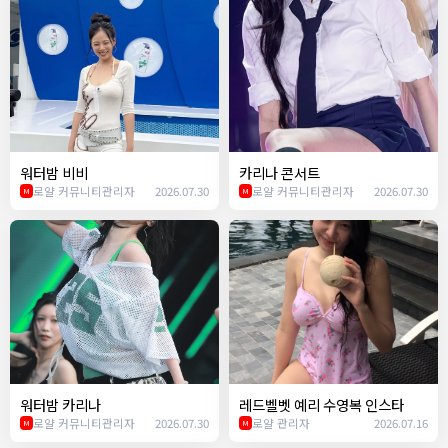
워터밤 비비
카리나 콘서트
로얄 커뮤니티관리자
2026.07.30
로얄 커뮤니티관리자
2026.07.30
M
M
워터밤 카리나
레드벨벳 예리 수영복 인스타
로얄 커뮤니티관리자
2026.07.30
로얄 관리자
2026.07.16
M
M