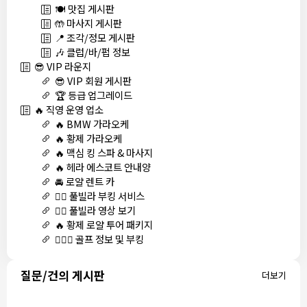
🍽️ 맛집 게시판
🤲 마사지 게시판
📍 조각/정모 게시판
🎶 클럽/바/펍 정보
😎 VIP 라운지
😎 VIP 회원 게시판
🏆 등급 업그레이드
🔥 직영 운영 업소
🔥 BMW 가라오케
🔥 황제 가라오케
🔥 맥심 킹 스파 & 마사지
🔥 헤라 에스코트 안내양
🚘 로얄 렌트 카
🏊‍♀️ 풀빌라 부킹 서비스
🏊‍♀️ 풀빌라 영상 보기
🔥 황제 로얄 투어 패키지
🏌🏻‍♂️ 골프 정보 및 부킹
질문/건의 게시판
더보기