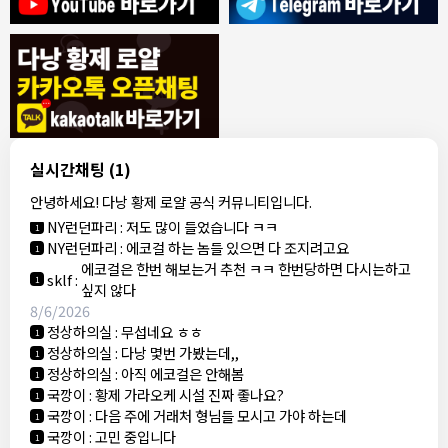
8/4/2026
모기한테물림
:
여기도 문의해보면 바로 알려줌
1
모기한테물림
:
정찰가보다 쌀수 없음
1
결혼안해
:
ㄹㅇ 팩트 ㅋㅋㅋㅋ
1
결혼안해
:
ㄹㅇ 팩트 ㅋㅋㅋㅋ
1
8/5/2026
실시간채팅
(1)
NY런던파리
:
다낭 에코걸 여기서 예약 가능한가요?
1
안녕하세요! 다낭 황제 로얄 공식 커뮤니티입니다.
3군
:
에코걸 좀 조심 하는게 좋음
1
NY런던파리
:
저도 많이 들었습니다 ㅋㅋ
1
NY런던파리
:
에코걸 하는 놈들 있으면 다 조지려고요
1
에코걸은 한번 해보는거 추천 ㅋㅋ 한번당하면 다시는하고
sklf
:
1
싶지 않다
8/6/2026
정상하의실
:
무섭네요 ㅎㅎ
1
정상하의실
:
다낭 몇번 가봤는데,,
1
정상하의실
:
아직 에코걸은 안해봄
1
국깡이
:
황제 가라오케 시설 진짜 좋나요?
1
국깡이
:
다음 주에 거래처 형님들 모시고 가야 하는데
1
국깡이
:
고민 중입니다
1