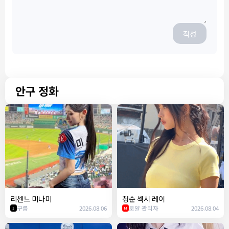
작성
안구 정화
리센느 미나미
청순 섹시 레이
구름
2026.08.06
로얄 관리자
2026.08.04
1
M