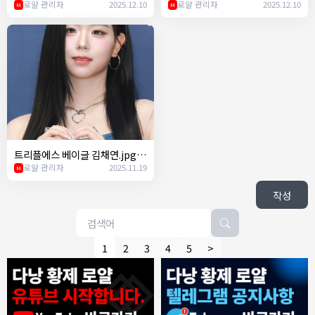
로얄 관리자
2025.12.10
로얄 관리자
2025.12.10
M
M
트리플에스 베이글 김채연.jpg
ㄷㄷ
로얄 관리자
2025.11.19
M
작성
1
2
3
4
5
>