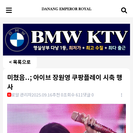
< 목록으로
미쳤음..; 아이브 장원영 쿠팡플레이 시축 행
사
로얄 관리자
2025.09.16
추천 0
조회수 611
댓글 0
M