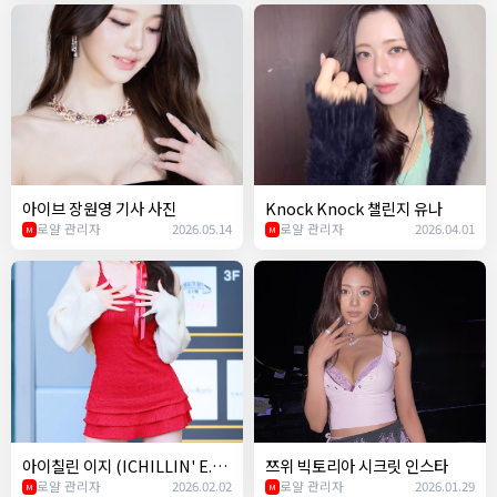
아이브 장원영 기사 사진
Knock Knock 챌린지 유나
로얄 관리자
2026.05.14
로얄 관리자
2026.04.01
M
M
아이칠린 이지 (ICHILLIN' E.JI)
쯔위 빅토리아 시크릿 인스타
- Easy (르세라핌) 챌린지
로얄 관리자
2026.02.02
로얄 관리자
2026.01.29
M
M