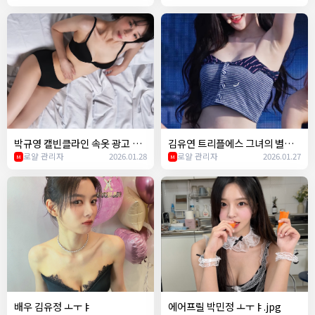
박규영 캘빈클라인 속옷 광고 ㄷ
김유연 트리플에스 그녀의 별명
ㄷ
로얄 관리자
2026.01.28
이 띨띨좌인 이유ㅋㅋ
로얄 관리자
2026.01.27
M
M
배우 김유정 ㅗㅜㅑ
에어프릴 박민정 ㅗㅜㅑ.jpg