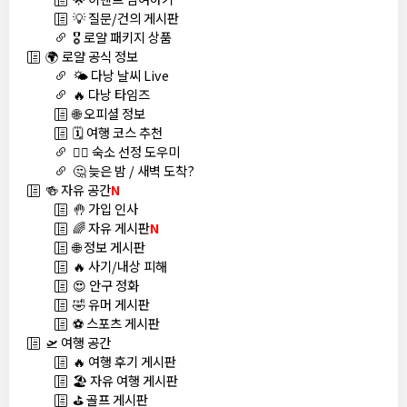
💡 질문/건의 게시판
🎖️ 로얄 패키지 상품
🌍 로얄 공식 정보
🌤️ 다낭 날씨 Live
🔥 다낭 타임즈
🌐 오피셜 정보
🗓️ 여행 코스 추천
🏊‍♀️ 숙소 선정 도우미
🤔 늦은 밤 / 새벽 도착?
🍻 자유 공간
N
🤚 가입 인사
🌈 자유 게시판
N
🌐 정보 게시판
🔥 사기/내상 피해
😍 안구 정화
🤣 유머 게시판
⚽ 스포츠 게시판
🛫 여행 공간
🔥 여행 후기 게시판
🏖️ 자유 여행 게시판
⛳ 골프 게시판