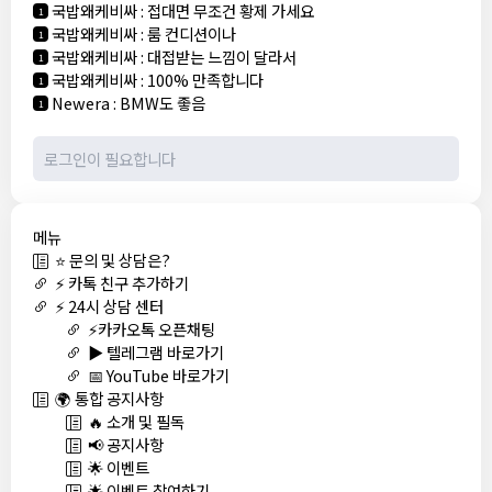
국밥왜케비싸
:
접대면 무조건 황제 가세요
1
국밥왜케비싸
:
룸 컨디션이나
1
국밥왜케비싸
:
대접받는 느낌이 달라서
1
국밥왜케비싸
:
100% 만족합니다
1
Newera
:
BMW도 좋음
1
메뉴
⭐ 문의 및 상담은?
⚡ 카톡 친구 추가하기
⚡ 24시 상담 센터
⚡카카오톡 오픈채팅
▶️ 텔레그램 바로가기
📅 YouTube 바로가기
🌍 통합 공지사항
🔥 소개 및 필독
📢 공지사항
🌟 이벤트
🌟 이벤트 참여하기