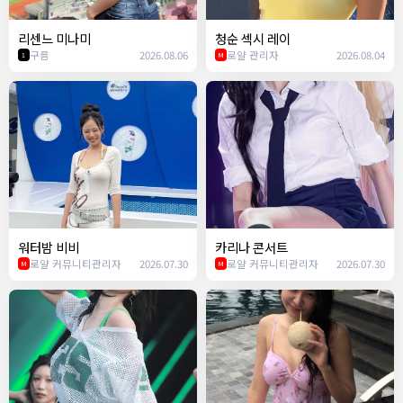
리센느 미나미
청순 섹시 레이
구름
2026.08.06
로얄 관리자
2026.08.04
1
M
워터밤 비비
카리나 콘서트
로얄 커뮤니티관리자
2026.07.30
로얄 커뮤니티관리자
2026.07.30
M
M