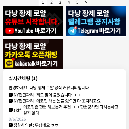
1
2
3
4
5
>
8/4/2026
모기한테물림
:
여기도 문의해보면 바로 알려줌
1
모기한테물림
:
정찰가보다 쌀수 없음
1
결혼안해
:
ㄹㅇ 팩트 ㅋㅋㅋㅋ
1
결혼안해
:
ㄹㅇ 팩트 ㅋㅋㅋㅋ
1
8/5/2026
실시간채팅
(1)
NY런던파리
:
다낭 에코걸 여기서 예약 가능한가요?
1
안녕하세요! 다낭 황제 로얄 공식 커뮤니티입니다.
3군
:
에코걸 좀 조심 하는게 좋음
1
NY런던파리
:
저도 많이 들었습니다 ㅋㅋ
1
NY런던파리
:
에코걸 하는 놈들 있으면 다 조지려고요
1
에코걸은 한번 해보는거 추천 ㅋㅋ 한번당하면 다시는하고
sklf
:
1
싶지 않다
8/6/2026
정상하의실
:
무섭네요 ㅎㅎ
1