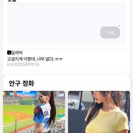
작성
달려박
1
고급지게 이쁜데..너무 없다..ㅠㅠ
653 일전
답글
추천 (0)
안구 정화