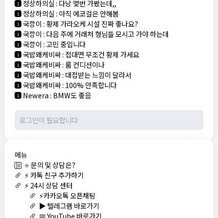
정상하의실
:
다낭 몇번 가봤는데,,
1
정상하의실
:
아직 에코걸은 안해봄
1
국깡이
:
황제 가라오케 시설 진짜 좋나요?
1
국깡이
:
다음 주에 거래처 형님들 모시고 가야 하는데
1
국깡이
:
고민 중입니다
1
국밥왜케비싸
:
접대면 무조건 황제 가세요
1
국밥왜케비싸
:
룸 컨디션이나
1
국밥왜케비싸
:
대접받는 느낌이 달라서
1
국밥왜케비싸
:
100% 만족합니다
1
Newera
:
BMW도 좋음
1
메뉴
⭐ 문의 및 상담은?
⚡ 카톡 친구 추가하기
⚡ 24시 상담 센터
⚡카카오톡 오픈채팅
▶️ 텔레그램 바로가기
📅 YouTube 바로가기