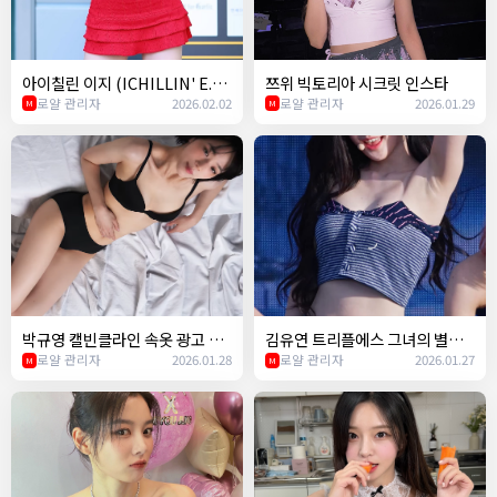
아이칠린 이지 (ICHILLIN' E.JI)
쯔위 빅토리아 시크릿 인스타
- Easy (르세라핌) 챌린지
로얄 관리자
2026.02.02
로얄 관리자
2026.01.29
M
M
박규영 캘빈클라인 속옷 광고 ㄷ
김유연 트리플에스 그녀의 별명
ㄷ
로얄 관리자
2026.01.28
이 띨띨좌인 이유ㅋㅋ
로얄 관리자
2026.01.27
M
M