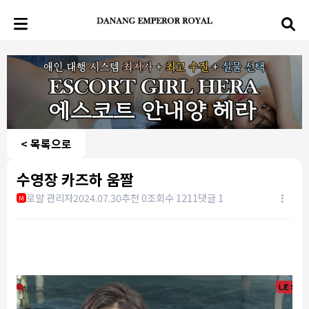
< 목록으로
수영장 카즈하 움짤
로얄 관리자
2024.07.30
추천 0
조회수 1211
댓글 1
M