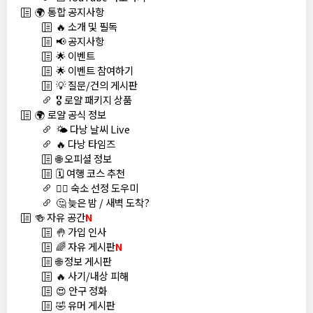
🌍 통합 공지사항
🔥 소개 및 필독
📢 공지사항
🌟 이벤트
🌟 이벤트 참여하기
💡 질문/건의 게시판
🎖️ 로얄 패키지 상품
🌍 로얄 공식 정보
🌤️ 다낭 날씨 Live
🔥 다낭 타임즈
🌐 오피셜 정보
🗓️ 여행 코스 추천
🏊‍♀️ 숙소 선정 도우미
🤔 늦은 밤 / 새벽 도착?
🍻 자유 공간
N
🤚 가입 인사
🌈 자유 게시판
N
🌐 정보 게시판
🔥 사기/내상 피해
😍 안구 정화
🤣 유머 게시판