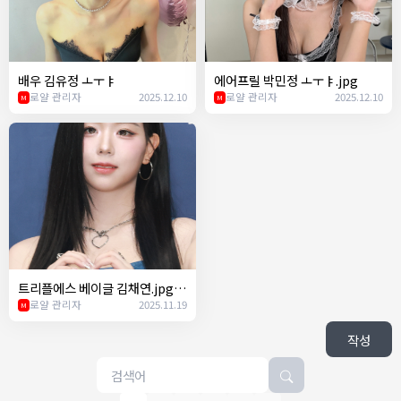
배우 김유정 ㅗㅜㅑ
에어프릴 박민정 ㅗㅜㅑ.jpg
로얄 관리자
2025.12.10
로얄 관리자
2025.12.10
M
M
트리플에스 베이글 김채연.jpg
ㄷㄷ
로얄 관리자
2025.11.19
M
작성