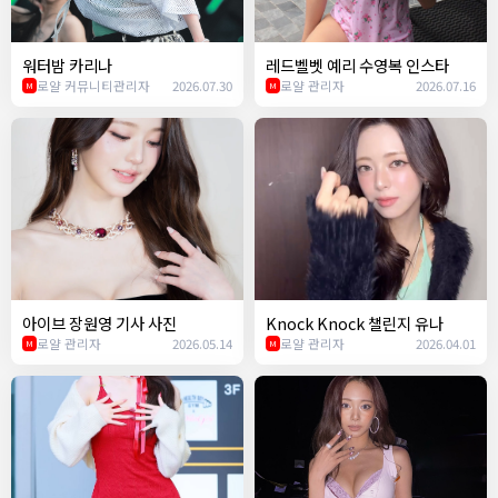
워터밤 카리나
레드벨벳 예리 수영복 인스타
로얄 커뮤니티관리자
2026.07.30
로얄 관리자
2026.07.16
M
M
아이브 장원영 기사 사진
Knock Knock 챌린지 유나
로얄 관리자
2026.05.14
로얄 관리자
2026.04.01
M
M