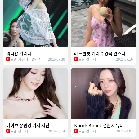
워터밤 카리나
레드벨벳 예리 수영복 인스타
로얄 커뮤니티관리자
2026.07.30
로얄 관리자
2026.07.16
M
M
아이브 장원영 기사 사진
Knock Knock 챌린지 유나
로얄 관리자
2026.05.14
로얄 관리자
2026.04.01
M
M