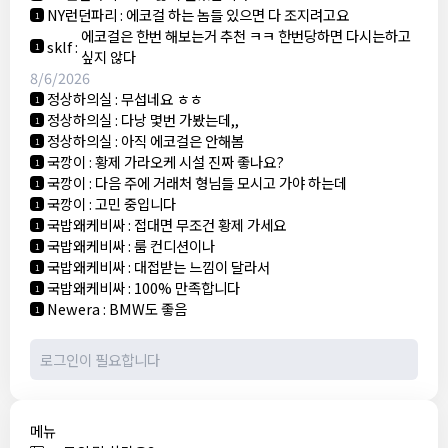
NY런던파리
:
에코걸 하는 놈들 있으면 다 조지려고요
1
에코걸은 한번 해보는거 추천 ㅋㅋ 한번당하면 다시는하고
sklf
:
1
싶지 않다
8/6/2026
정상하의실
:
무섭네요 ㅎㅎ
1
정상하의실
:
다낭 몇번 가봤는데,,
1
정상하의실
:
아직 에코걸은 안해봄
1
국깡이
:
황제 가라오케 시설 진짜 좋나요?
1
국깡이
:
다음 주에 거래처 형님들 모시고 가야 하는데
1
국깡이
:
고민 중입니다
1
국밥왜케비싸
:
접대면 무조건 황제 가세요
1
국밥왜케비싸
:
룸 컨디션이나
1
국밥왜케비싸
:
대접받는 느낌이 달라서
1
국밥왜케비싸
:
100% 만족합니다
1
Newera
:
BMW도 좋음
1
메뉴