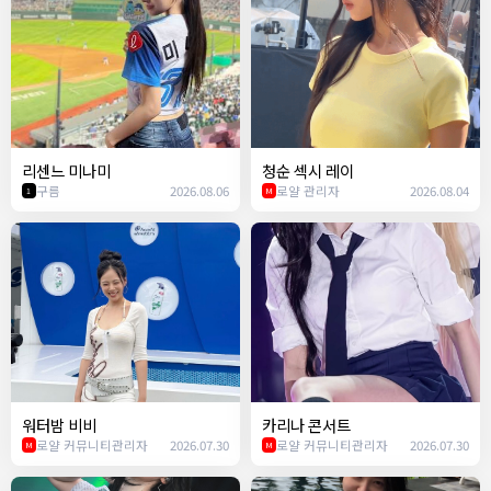
리센느 미나미
청순 섹시 레이
구름
2026.08.06
로얄 관리자
2026.08.04
1
M
워터밤 비비
카리나 콘서트
로얄 커뮤니티관리자
2026.07.30
로얄 커뮤니티관리자
2026.07.30
M
M