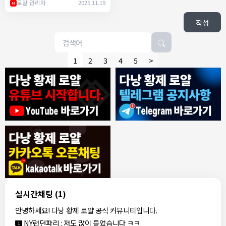
ㄷㄷ
로얄 관리자
2025.11.19
M
작성
1
2
3
4
5
>
8/4/2026
모기한테물림
:
여기도 문의해보면 바로 알려줌
1
모기한테물림
:
정찰가보다 쌀수 없음
1
결혼안해
:
ㄹㅇ 팩트 ㅋㅋㅋㅋ
1
결혼안해
:
ㄹㅇ 팩트 ㅋㅋㅋㅋ
1
8/5/2026
실시간채팅
(1)
NY런던파리
:
다낭 에코걸 여기서 예약 가능한가요?
1
안녕하세요! 다낭 황제 로얄 공식 커뮤니티입니다.
3군
:
에코걸 좀 조심 하는게 좋음
1
NY런던파리
:
저도 많이 들었습니다 ㅋㅋ
1