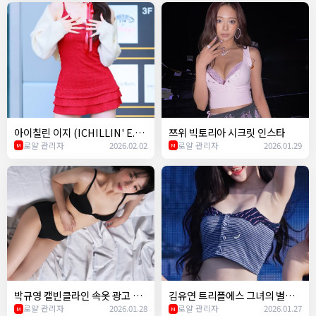
아이칠린 이지 (ICHILLIN' E.JI)
쯔위 빅토리아 시크릿 인스타
- Easy (르세라핌) 챌린지
로얄 관리자
2026.02.02
로얄 관리자
2026.01.29
M
M
박규영 캘빈클라인 속옷 광고 ㄷ
김유연 트리플에스 그녀의 별명
ㄷ
로얄 관리자
2026.01.28
이 띨띨좌인 이유ㅋㅋ
로얄 관리자
2026.01.27
M
M