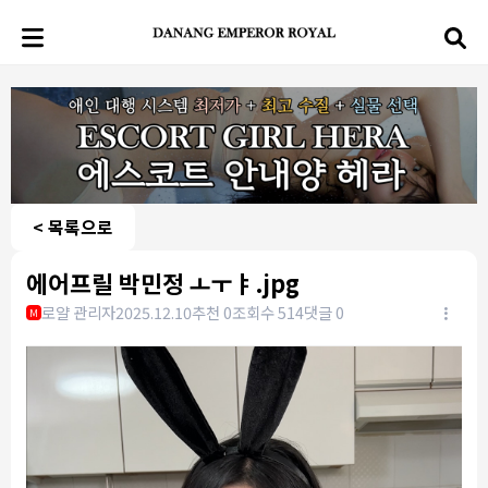
< 목록으로
에어프릴 박민정 ㅗㅜㅑ.jpg
로얄 관리자
2025.12.10
추천 0
조회수 514
댓글 0
M