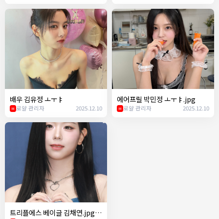
배우 김유정 ㅗㅜㅑ
에어프릴 박민정 ㅗㅜㅑ.jpg
로얄 관리자
2025.12.10
로얄 관리자
2025.12.10
M
M
트리플에스 베이글 김채연.jpg