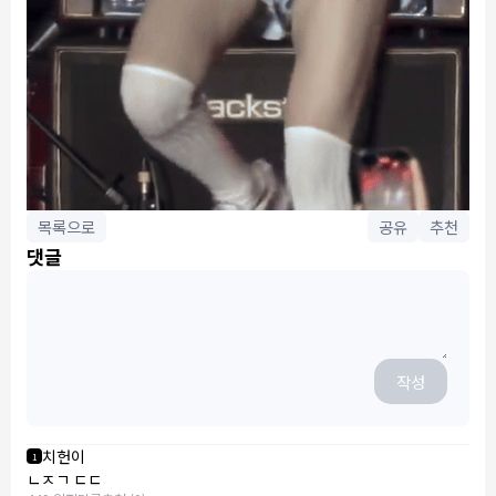
목록으로
공유
추천
댓글
작성
치헌이
1
ㄴㅈㄱ ㄷㄷ