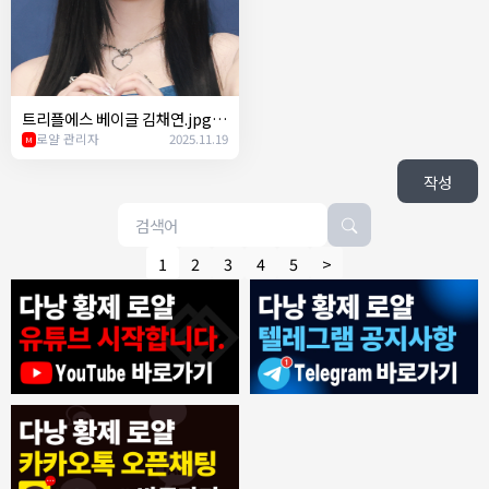
트리플에스 베이글 김채연.jpg
ㄷㄷ
로얄 관리자
2025.11.19
M
작성
1
2
3
4
5
>
8/4/2026
모기한테물림
:
여기도 문의해보면 바로 알려줌
1
모기한테물림
:
정찰가보다 쌀수 없음
1