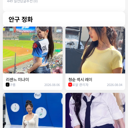
449 일전
답글
추천 (0)
안구 정화
리센느 미나미
청순 섹시 레이
구름
2026.08.06
로얄 관리자
2026.08.04
1
M