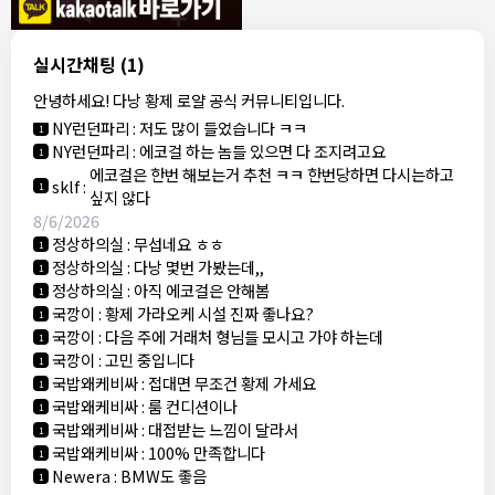
결혼안해
:
ㄹㅇ 팩트 ㅋㅋㅋㅋ
1
결혼안해
:
ㄹㅇ 팩트 ㅋㅋㅋㅋ
1
8/5/2026
실시간채팅
(1)
NY런던파리
:
다낭 에코걸 여기서 예약 가능한가요?
1
안녕하세요! 다낭 황제 로얄 공식 커뮤니티입니다.
3군
:
에코걸 좀 조심 하는게 좋음
1
NY런던파리
:
저도 많이 들었습니다 ㅋㅋ
1
NY런던파리
:
에코걸 하는 놈들 있으면 다 조지려고요
1
에코걸은 한번 해보는거 추천 ㅋㅋ 한번당하면 다시는하고
sklf
:
1
싶지 않다
8/6/2026
정상하의실
:
무섭네요 ㅎㅎ
1
정상하의실
:
다낭 몇번 가봤는데,,
1
정상하의실
:
아직 에코걸은 안해봄
1
국깡이
:
황제 가라오케 시설 진짜 좋나요?
1
국깡이
:
다음 주에 거래처 형님들 모시고 가야 하는데
1
국깡이
:
고민 중입니다
1
국밥왜케비싸
:
접대면 무조건 황제 가세요
1
국밥왜케비싸
:
룸 컨디션이나
1
국밥왜케비싸
:
대접받는 느낌이 달라서
1
국밥왜케비싸
:
100% 만족합니다
1
Newera
:
BMW도 좋음
1