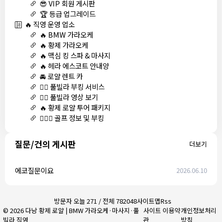
😎 VIP 회원 게시판
🏆 등급 업그레이드
🔥 직영 운영 업소
🔥 BMW 가라오케
🔥 황제 가라오케
🔥 맥심 킹 스파 & 마사지
🔥 헤라 에스코트 안내양
🚘 로얄 렌트 카
🏊‍♀️ 풀빌라 부킹 서비스
🏊‍♀️ 풀빌라 영상 보기
🔥 황제 로얄 투어 패키지
🏌🏻‍♂️ 골프 정보 및 부킹
질문/건의 게시판
더보기
에코질문이요
2026.06.10
방문자 오늘 271 / 전체 782048
사이트맵
Rss
© 2026 다낭 황제 로얄 | BMW 가라오케·마사지·풀
사이트 이용약
개인정보처리
빌라 직영
관
방침