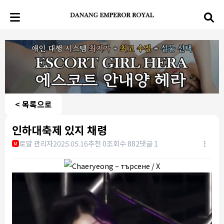
< 목록으로
인하대축제 있지 채령
로얄 관리자
2025.05.16
추천 0
조회수 882
댓글 1
M