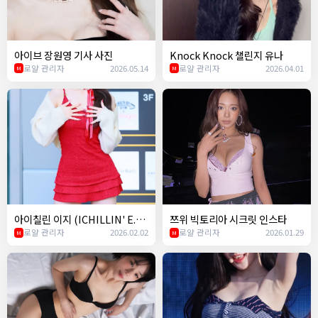
아이브 장원영 기사 사진
Knock Knock 챌린지 유나
로얄 관리자
2026.05.14
로얄 관리자
2026.04.01
M
M
아이칠린 이지 (ICHILLIN' E.JI)
쯔위 빅토리아 시크릿 인스타
- Easy (르세라핌) 챌린지
로얄 관리자
2026.02.02
로얄 관리자
2026.01.29
M
M