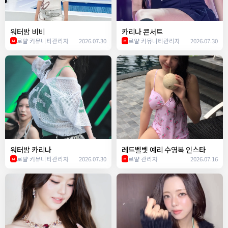
워터밤 비비
카리나 콘서트
로얄 커뮤니티관리자
2026.07.30
로얄 커뮤니티관리자
2026.07.30
M
M
워터밤 카리나
레드벨벳 예리 수영복 인스타
로얄 커뮤니티관리자
2026.07.30
로얄 관리자
2026.07.16
M
M