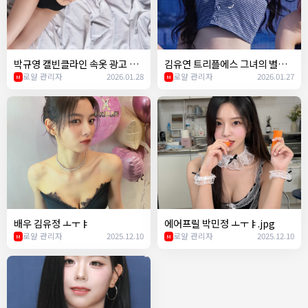
박규영 캘빈클라인 속옷 광고 ㄷ
김유연 트리플에스 그녀의 별명
ㄷ
로얄 관리자
2026.01.28
이 띨띨좌인 이유ㅋㅋ
로얄 관리자
2026.01.27
M
M
배우 김유정 ㅗㅜㅑ
에어프릴 박민정 ㅗㅜㅑ.jpg
로얄 관리자
2025.12.10
로얄 관리자
2025.12.10
M
M