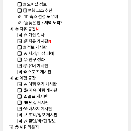
🌐 오피셜 정보
🗓️ 여행 코스 추천
🏊‍♀️ 숙소 선정 도우미
🤔 늦은 밤 / 새벽 도착?
🍻 자유 공간
N
🤚 가입 인사
🌈 자유 게시판
N
🌐 정보 게시판
🔥 사기/내상 피해
😍 안구 정화
🤣 유머 게시판
⚽ 스포츠 게시판
🛫 여행 공간
🔥 여행 후기 게시판
🏖️ 자유 여행 게시판
⛳ 골프 게시판
🍽️ 맛집 게시판
🤲 마사지 게시판
📍 조각/정모 게시판
🎶 클럽/바/펍 정보
😎 VIP 라운지