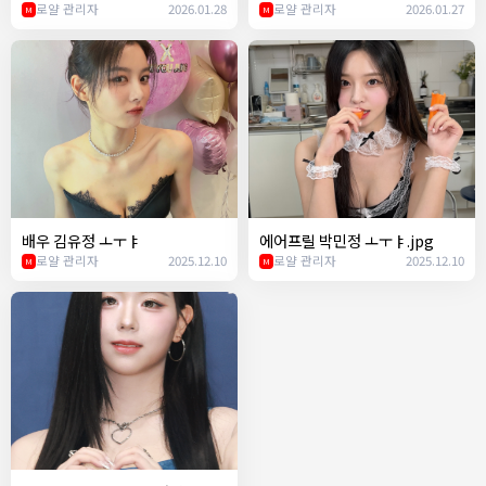
ㄷ
로얄 관리자
2026.01.28
이 띨띨좌인 이유ㅋㅋ
로얄 관리자
2026.01.27
M
M
배우 김유정 ㅗㅜㅑ
에어프릴 박민정 ㅗㅜㅑ.jpg
로얄 관리자
2025.12.10
로얄 관리자
2025.12.10
M
M