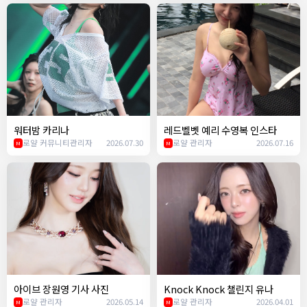
워터밤 카리나
레드벨벳 예리 수영복 인스타
로얄 커뮤니티관리자
2026.07.30
로얄 관리자
2026.07.16
M
M
아이브 장원영 기사 사진
Knock Knock 챌린지 유나
로얄 관리자
2026.05.14
로얄 관리자
2026.04.01
M
M