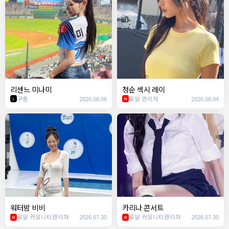
리센느 미나미
청순 섹시 레이
구름
2026.08.06
로얄 관리자
2026.08.04
1
M
워터밤 비비
카리나 콘서트
로얄 커뮤니티관리자
2026.07.30
로얄 커뮤니티관리자
2026.07.30
M
M