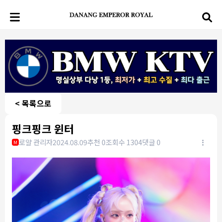
< 목록으로
핑크핑크 윈터
로얄 관리자
2024.08.09
추천 0
조회수 1304
댓글 0
M