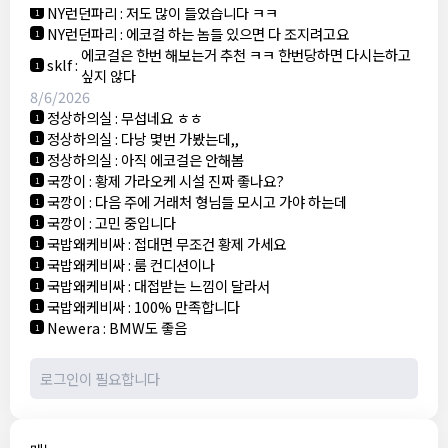
NY런던파리
:
저도 많이 들었습니다 ㅋㅋ
1
NY런던파리
:
에코걸 하는 놈들 있으면 다 조지려고요
1
에코걸은 한번 해보는거 추천 ㅋㅋ 한번당하면 다시는하고
sklf
:
1
싶지 않다
8/6/2026
정상하의실
:
무섭네요 ㅎㅎ
1
정상하의실
:
다낭 몇번 가봤는데,,
1
정상하의실
:
아직 에코걸은 안해봄
1
국깡이
:
황제 가라오케 시설 진짜 좋나요?
1
국깡이
:
다음 주에 거래처 형님들 모시고 가야 하는데
1
국깡이
:
고민 중입니다
1
국밥왜케비싸
:
접대면 무조건 황제 가세요
1
국밥왜케비싸
:
룸 컨디션이나
1
국밥왜케비싸
:
대접받는 느낌이 달라서
1
국밥왜케비싸
:
100% 만족합니다
1
Newera
:
BMW도 좋음
1