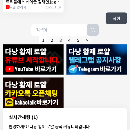
트리플에스 베이글 김채연.jpg
ㄷㄷ
로얄 관리자
2025.11.19
M
작성
1
2
3
4
5
>
8/4/2026
모기한테물림
:
여기도 문의해보면 바로 알려줌
1
모기한테물림
:
정찰가보다 쌀수 없음
1
결혼안해
:
ㄹㅇ 팩트 ㅋㅋㅋㅋ
1
결혼안해
:
ㄹㅇ 팩트 ㅋㅋㅋㅋ
1
8/5/2026
실시간채팅
(1)
NY런던파리
:
다낭 에코걸 여기서 예약 가능한가요?
1
안녕하세요! 다낭 황제 로얄 공식 커뮤니티입니다.
3군
:
에코걸 좀 조심 하는게 좋음
1