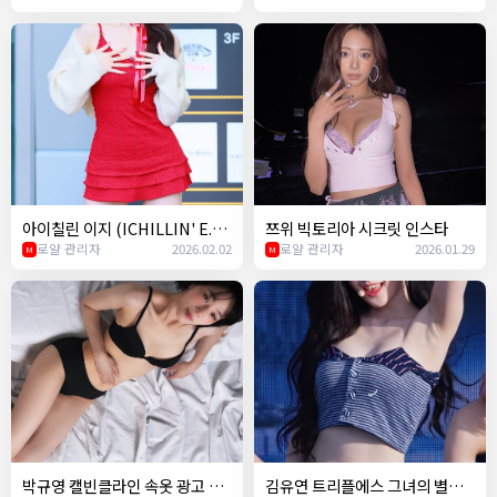
아이칠린 이지 (ICHILLIN' E.JI)
쯔위 빅토리아 시크릿 인스타
- Easy (르세라핌) 챌린지
로얄 관리자
2026.02.02
로얄 관리자
2026.01.29
M
M
박규영 캘빈클라인 속옷 광고 ㄷ
김유연 트리플에스 그녀의 별명