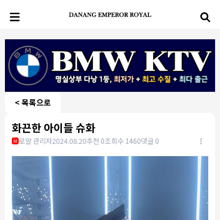
< 목록으로
화끈한 아이들 슈화
로얄 관리자
2024.08.20
추천 0
조회수 1460
댓글 0
M