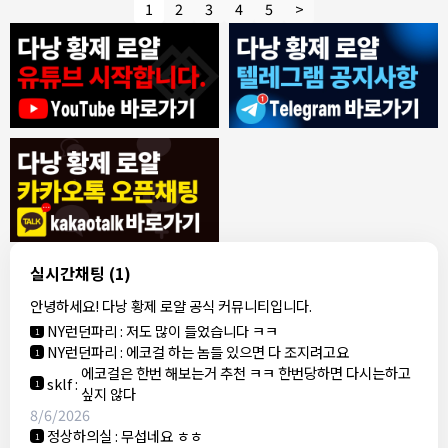
1
2
3
4
5
>
8/4/2026
모기한테물림
:
여기도 문의해보면 바로 알려줌
1
모기한테물림
:
정찰가보다 쌀수 없음
1
결혼안해
:
ㄹㅇ 팩트 ㅋㅋㅋㅋ
1
결혼안해
:
ㄹㅇ 팩트 ㅋㅋㅋㅋ
1
8/5/2026
실시간채팅
(1)
NY런던파리
:
다낭 에코걸 여기서 예약 가능한가요?
1
안녕하세요! 다낭 황제 로얄 공식 커뮤니티입니다.
3군
:
에코걸 좀 조심 하는게 좋음
1
NY런던파리
:
저도 많이 들었습니다 ㅋㅋ
1
NY런던파리
:
에코걸 하는 놈들 있으면 다 조지려고요
1
에코걸은 한번 해보는거 추천 ㅋㅋ 한번당하면 다시는하고
sklf
:
1
싶지 않다
8/6/2026
정상하의실
:
무섭네요 ㅎㅎ
1