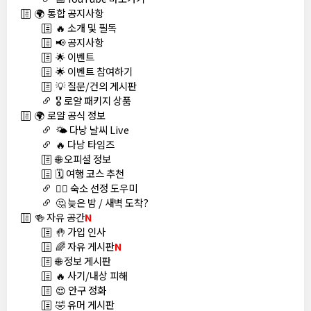
🌍 통합 공지사항
🔥 소개 및 필독
📢 공지사항
🌟 이벤트
🌟 이벤트 참여하기
💡 질문/건의 게시판
🎖️ 로얄 패키지 상품
🌍 로얄 공식 정보
🌤️ 다낭 날씨 Live
🔥 다낭 타임즈
🌐 오피셜 정보
🗓️ 여행 코스 추천
🏊‍♀️ 숙소 선정 도우미
🤔 늦은 밤 / 새벽 도착?
🍻 자유 공간
N
🤚 가입 인사
🌈 자유 게시판
N
🌐 정보 게시판
🔥 사기/내상 피해
😍 안구 정화
🤣 유머 게시판