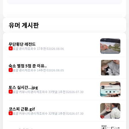
유머 게시판
무단횡단 레전드
로얄 관리자
조회수 17
추천 0
2026.08.06
M
숙소 별점 5점 준 이유..
로얄 관리자
조회수 14
추천 0
2026.08.05
M
토스 실시간...jpg
로얄 커뮤니티관리자
조회수 33
댓글 1
추천 0
2026.07.30
M
코스피 근황.gif
로얄 커뮤니티관리자
조회수 32
댓글 1
추천 0
2026.07.30
M