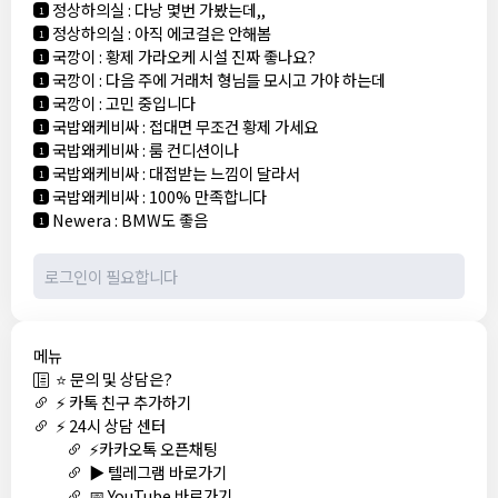
정상하의실
:
다낭 몇번 가봤는데,,
1
정상하의실
:
아직 에코걸은 안해봄
1
국깡이
:
황제 가라오케 시설 진짜 좋나요?
1
국깡이
:
다음 주에 거래처 형님들 모시고 가야 하는데
1
국깡이
:
고민 중입니다
1
국밥왜케비싸
:
접대면 무조건 황제 가세요
1
국밥왜케비싸
:
룸 컨디션이나
1
국밥왜케비싸
:
대접받는 느낌이 달라서
1
국밥왜케비싸
:
100% 만족합니다
1
Newera
:
BMW도 좋음
1
메뉴
⭐ 문의 및 상담은?
⚡ 카톡 친구 추가하기
⚡ 24시 상담 센터
⚡카카오톡 오픈채팅
▶️ 텔레그램 바로가기
📅 YouTube 바로가기