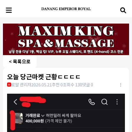
< 목록으로
오늘 당근마켓 근황ㄷㄷㄷㄷ
로얄 관리자
2026.05.21
추천 0
조회수 130
댓글 0
M