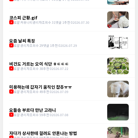
코스피 근황.gif
로얄 커뮤니티관리자
조회수 31
댓글 1
추천 0
2026.07.30
M
요즘 날씨 특징
로얄 관리자
조회수 29
댓글 1
추천 0
2026.07.29
M
비건도 거르는 오이 식단 ㅎㄷㄷㄷ
로얄 관리자
조회수 38
추천 0
2026.07.22
M
미용하는데 갑자기 움직인 챱츄ㅠㅠ
로얄 관리자
조회수 49
추천 0
2026.07.09
M
요들송 부르다 만난 고라니
로얄 관리자
조회수 59
추천 0
2026.07.08
M
자다가 상사한테 걸려도 안혼나는 방법
로얄 관리자
조회수 58
추천 0
2026.07.07
M