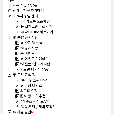
⭐ 문의 및 상담은?
⚡ 카톡 친구 추가하기
⚡ 24시 상담 센터
⚡카카오톡 오픈채팅
▶️ 텔레그램 바로가기
📅 YouTube 바로가기
🌍 통합 공지사항
🔥 소개 및 필독
📢 공지사항
🌟 이벤트
🌟 이벤트 참여하기
💡 질문/건의 게시판
🎖️ 로얄 패키지 상품
🌍 로얄 공식 정보
🌤️ 다낭 날씨 Live
🔥 다낭 타임즈
🌐 오피셜 정보
🗓️ 여행 코스 추천
🏊‍♀️ 숙소 선정 도우미
🤔 늦은 밤 / 새벽 도착?
🍻 자유 공간
N