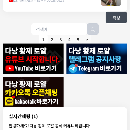
로얄 관리자
조회수 87
추천 0
2026.06.16
M
작성
1
2
3
4
5
>
8/4/2026
모기한테물림
:
여기도 문의해보면 바로 알려줌
1
모기한테물림
:
정찰가보다 쌀수 없음
1
결혼안해
:
ㄹㅇ 팩트 ㅋㅋㅋㅋ
1
결혼안해
:
ㄹㅇ 팩트 ㅋㅋㅋㅋ
1
8/5/2026
실시간채팅
(1)
NY런던파리
:
다낭 에코걸 여기서 예약 가능한가요?
1
안녕하세요! 다낭 황제 로얄 공식 커뮤니티입니다.
3군
:
에코걸 좀 조심 하는게 좋음
1