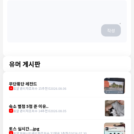
작성
유머 게시판
무단횡단 레전드
로얄 관리자
조회수 15
추천 0
2026.08.06
M
숙소 별점 5점 준 이유..
로얄 관리자
조회수 14
추천 0
2026.08.05
M
토스 실시간...jpg
로얄 커뮤니티관리자
조회수 31
댓글 1
추천 0
2026.07.30
M