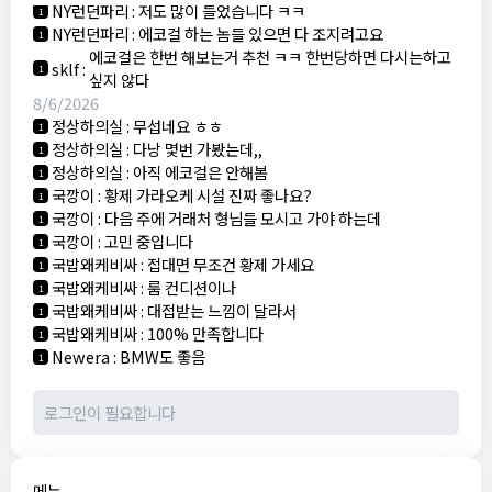
NY런던파리
:
저도 많이 들었습니다 ㅋㅋ
1
NY런던파리
:
에코걸 하는 놈들 있으면 다 조지려고요
1
에코걸은 한번 해보는거 추천 ㅋㅋ 한번당하면 다시는하고
sklf
:
1
싶지 않다
8/6/2026
정상하의실
:
무섭네요 ㅎㅎ
1
정상하의실
:
다낭 몇번 가봤는데,,
1
정상하의실
:
아직 에코걸은 안해봄
1
국깡이
:
황제 가라오케 시설 진짜 좋나요?
1
국깡이
:
다음 주에 거래처 형님들 모시고 가야 하는데
1
국깡이
:
고민 중입니다
1
국밥왜케비싸
:
접대면 무조건 황제 가세요
1
국밥왜케비싸
:
룸 컨디션이나
1
국밥왜케비싸
:
대접받는 느낌이 달라서
1
국밥왜케비싸
:
100% 만족합니다
1
Newera
:
BMW도 좋음
1
메뉴