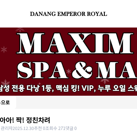
록으로
아아! 짝! 정친차려
 관리자
2025.12.30
추천 0
조회수 271
댓글 0