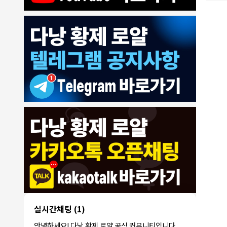
8/4/2026
모기한테물림
:
여기도 문의해보면 바로 알려줌
1
모기한테물림
:
정찰가보다 쌀수 없음
1
결혼안해
:
ㄹㅇ 팩트 ㅋㅋㅋㅋ
1
결혼안해
:
ㄹㅇ 팩트 ㅋㅋㅋㅋ
1
8/5/2026
NY런던파
다낭 에코걸 여기서 예약 가능한가
:
1
리
요?
3군
:
에코걸 좀 조심 하는게 좋음
1
실시간채팅
(1)
NY런던파리
:
저도 많이 들었습니다 ㅋㅋ
1
안녕하세요! 다낭 황제 로얄 공식 커뮤니티입니다.