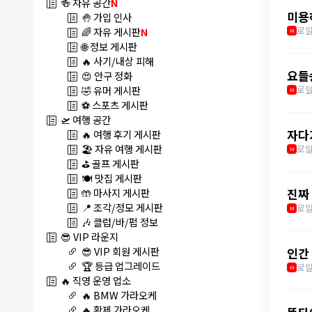
🍻 자유 공간
N
미용
🤚 가입 인사
로얄
🌈 자유 게시판
N
M
🌐 정보 게시판
🔥 사기/내상 피해
요들
😍 안구 정화
🤣 유머 게시판
로얄
M
⚽ 스포츠 게시판
🛫 여행 공간
자다
🔥 여행 후기 게시판
🏖️ 자유 여행 게시판
로얄
M
⛳ 골프 게시판
🍽️ 맛집 게시판
🤲 마사지 게시판
진짜
📍 조각/정모 게시판
로얄
M
🎶 클럽/바/펍 정보
😎 VIP 라운지
😎 VIP 회원 게시판
인간
🏆 등급 업그레이드
로얄
M
🔥 직영 운영 업소
🔥 BMW 가라오케
🔥 황제 가라오케