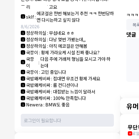
NY런던파
에코걸 하는 놈들 있으면 다 조지려
:
1
리
고요
에코걸은 한번 해보는거 추천 ㅋㅋ 한번당하
ㅋㅋㅋ
sklf
:
1
면 다시는하고 싶지 않다
목
8/6/2026
정상하의실
:
무섭네요 ㅎㅎ
댓글
1
정상하의실
:
다낭 몇번 가봤는데,,
1
정상하의실
:
아직 에코걸은 안해봄
1
국깡이
:
황제 가라오케 시설 진짜 좋나요?
1
국깡
다음 주에 거래처 형님들 모시고 가야 하
:
1
이
는데
국깡이
:
고민 중입니다
1
국밥왜케비싸
:
접대면 무조건 황제 가세요
1
국밥왜케비싸
:
룸 컨디션이나
1
국밥왜케비싸
:
대접받는 느낌이 달라서
1
국밥왜케비싸
:
100% 만족합니다
1
유머
Newera
:
BMW도 좋음
1
무단
로얄
M