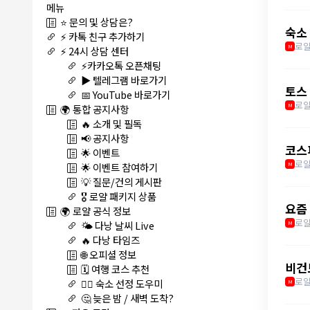
메뉴
⭐ 문의 및 상담은?
숙소 
⚡ 카톡 친구 추가하기
로얄
M
⚡ 24시 상담 센터
⚡카카오톡 오픈채팅
▶️ 텔레그램 바로가기
토스 
📅 YouTube 바로가기
로
M
🌍 통합 공지사항
🔥 소개 및 필독
📢 공지사항
코스피
🌟 이벤트
로
🌟 이벤트 참여하기
M
💡 질문/건의 게시판
🎖️ 로얄 패키지 상품
요즘
🌍 로얄 공식 정보
로얄
🌤️ 다낭 날씨 Live
M
🔥 다낭 타임즈
🌐 오피셜 정보
비건
🗓️ 여행 코스 추천
로얄
🏊‍♀️ 숙소 선정 도우미
M
🤔 늦은 밤 / 새벽 도착?