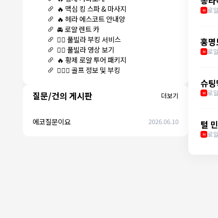
똥타
🔥 맥심 킹 스파 & 마사지
로얄
M
🔥 헤라 에스코트 안내양
🚘 로얄 렌트 카
🏊‍♀️ 풀빌라 부킹 서비스
홍명
🏊‍♀️ 풀빌라 영상 보기
로얄
M
🔥 황제 로얄 투어 패키지
🏌🏻‍♂️ 골프 정보 및 부킹
슈팅
로얄
질문/건의 게시판
M
더보기
에코질문이요
2026.06.10
털 민
로얄
M