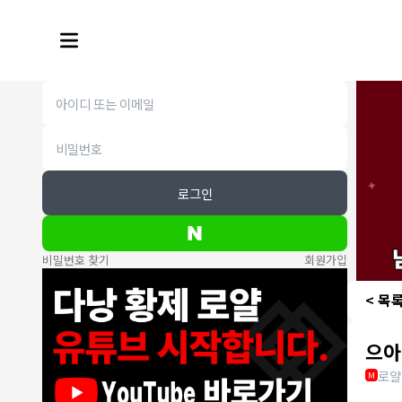
로그인
비밀번호 찾기
회원가입
< 목
으아
로얄
M