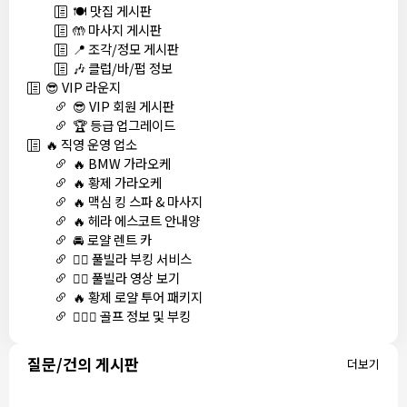
🍽️ 맛집 게시판
🤲 마사지 게시판
📍 조각/정모 게시판
🎶 클럽/바/펍 정보
😎 VIP 라운지
😎 VIP 회원 게시판
🏆 등급 업그레이드
🔥 직영 운영 업소
🔥 BMW 가라오케
🔥 황제 가라오케
🔥 맥심 킹 스파 & 마사지
🔥 헤라 에스코트 안내양
🚘 로얄 렌트 카
🏊‍♀️ 풀빌라 부킹 서비스
🏊‍♀️ 풀빌라 영상 보기
🔥 황제 로얄 투어 패키지
🏌🏻‍♂️ 골프 정보 및 부킹
질문/건의 게시판
더보기