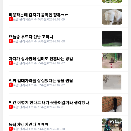
미용하는데 갑자기 움직인 챱츄ㅠㅠ
로얄 관리자
조회수 46
추천 0
2026.07.09
M
요들송 부르다 만난 고라니
로얄 관리자
조회수 56
추천 0
2026.07.08
M
자다가 상사한테 걸려도 안혼나는 방법
로얄 관리자
조회수 55
추천 0
2026.07.07
M
진짜 겁대가리를 상실했다는 동물 원탑
로얄 관리자
조회수 62
추천 0
2026.07.02
M
인간 이렇게 한다고 내가 못들어갈거라 생각했나
로얄 관리자
조회수 77
추천 0
2026.07.01
M
똥타이밍 지린다 ㅋㅋㅋ
로얄 관리자
조회수 73
추천 0
2026.06.30
M