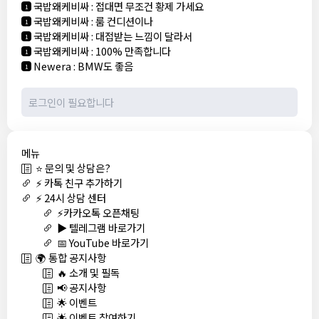
국밥왜케비싸
:
접대면 무조건 황제 가세요
1
국밥왜케비싸
:
룸 컨디션이나
1
국밥왜케비싸
:
대접받는 느낌이 달라서
1
국밥왜케비싸
:
100% 만족합니다
1
Newera
:
BMW도 좋음
1
메뉴
⭐ 문의 및 상담은?
⚡ 카톡 친구 추가하기
⚡ 24시 상담 센터
⚡카카오톡 오픈채팅
▶️ 텔레그램 바로가기
📅 YouTube 바로가기
🌍 통합 공지사항
🔥 소개 및 필독
📢 공지사항
🌟 이벤트
🌟 이벤트 참여하기