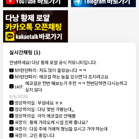
8/4/2026
모기한테물림
:
여기도 문의해보면 바로 알려줌
1
모기한테물림
:
정찰가보다 쌀수 없음
1
결혼안해
:
ㄹㅇ 팩트 ㅋㅋㅋㅋ
1
결혼안해
:
ㄹㅇ 팩트 ㅋㅋㅋㅋ
1
8/5/2026
실시간채팅
(1)
NY런던파리
:
다낭 에코걸 여기서 예약 가능한가요?
1
안녕하세요! 다낭 황제 로얄 공식 커뮤니티입니다.
3군
:
에코걸 좀 조심 하는게 좋음
1
NY런던파리
:
저도 많이 들었습니다 ㅋㅋ
1
NY런던파리
:
에코걸 하는 놈들 있으면 다 조지려고요
1
에코걸은 한번 해보는거 추천 ㅋㅋ 한번당하면 다시는하고
sklf
:
1
싶지 않다
8/6/2026
정상하의실
:
무섭네요 ㅎㅎ
1
정상하의실
:
다낭 몇번 가봤는데,,
1
정상하의실
:
아직 에코걸은 안해봄
1
국깡이
:
황제 가라오케 시설 진짜 좋나요?
1
국깡이
:
다음 주에 거래처 형님들 모시고 가야 하는데
1
국깡이
:
고민 중입니다
1