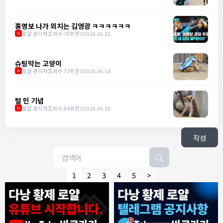
홍명보 나가 외치는 김영광 ㅋㅋㅋㅋㅋㅋ
로얄 관리자
조회수 70
추천 0
2026.06.25
M
슈팅막는 고양이
로얄 관리자
조회수 73
추천 0
2026.06.18
M
털 민 기념
로얄 관리자
조회수 84
추천 0
2026.06.16
M
작성
1
2
3
4
5
>