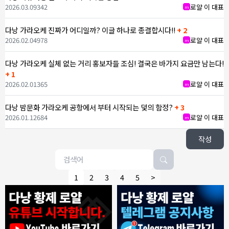
2026.03.09
342
로얄 이 대표
m
다낭 가라오케 진짜가 어디일까? 이글 하나로 종결합시다!!
+ 2
2026.02.04
978
로얄 이 대표
m
다낭 가라오케 실체 없는 거리 홍보자들 조심! 결국은 바가지 요금만 남는다!
+ 1
2026.02.01
365
로얄 이 대표
m
다낭 밤문화 가라오케 공항에서 부터 시작되는 덫의 함정?
+ 3
2026.01.12
684
로얄 이 대표
m
작성
1
2
3
4
5
>