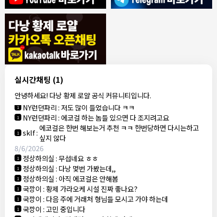
8/4/2026
모기한테물림
:
여기도 문의해보면 바로 알려줌
1
모기한테물림
:
정찰가보다 쌀수 없음
1
결혼안해
:
ㄹㅇ 팩트 ㅋㅋㅋㅋ
1
결혼안해
:
ㄹㅇ 팩트 ㅋㅋㅋㅋ
1
8/5/2026
실시간채팅
(1)
NY런던파리
:
다낭 에코걸 여기서 예약 가능한가요?
1
안녕하세요! 다낭 황제 로얄 공식 커뮤니티입니다.
3군
:
에코걸 좀 조심 하는게 좋음
1
NY런던파리
:
저도 많이 들었습니다 ㅋㅋ
1
NY런던파리
:
에코걸 하는 놈들 있으면 다 조지려고요
1
에코걸은 한번 해보는거 추천 ㅋㅋ 한번당하면 다시는하고
sklf
:
1
싶지 않다
8/6/2026
정상하의실
:
무섭네요 ㅎㅎ
1
정상하의실
:
다낭 몇번 가봤는데,,
1
정상하의실
:
아직 에코걸은 안해봄
1
국깡이
:
황제 가라오케 시설 진짜 좋나요?
1
국깡이
:
다음 주에 거래처 형님들 모시고 가야 하는데
1
국깡이
:
고민 중입니다
1