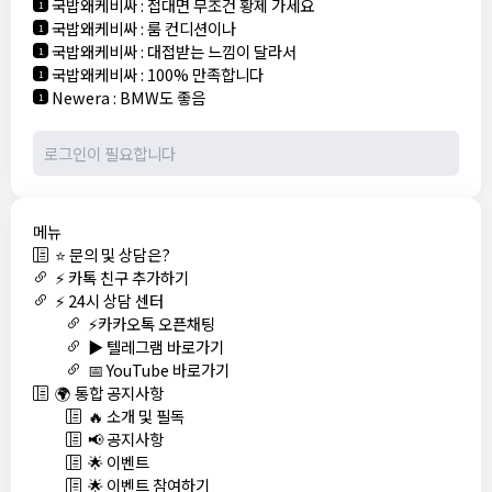
국밥왜케비싸
:
접대면 무조건 황제 가세요
1
국밥왜케비싸
:
룸 컨디션이나
1
국밥왜케비싸
:
대접받는 느낌이 달라서
1
국밥왜케비싸
:
100% 만족합니다
1
Newera
:
BMW도 좋음
1
메뉴
⭐ 문의 및 상담은?
⚡ 카톡 친구 추가하기
⚡ 24시 상담 센터
⚡카카오톡 오픈채팅
▶️ 텔레그램 바로가기
📅 YouTube 바로가기
🌍 통합 공지사항
🔥 소개 및 필독
📢 공지사항
🌟 이벤트
🌟 이벤트 참여하기