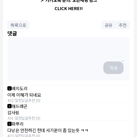
CLICK HERE!!
목록으로
공유
추천
댓글
작성
배지도리
1
이제 이해가 되네요
432 일전
답글
추천 (0)
재드래곤
1
감사링
431 일전
답글
추천 (0)
파뿌리
1
다낭은 안전하긴 한데 사기꾼이 좀 있는듯 ㅋㅋ
423 일전
답글
추천 (0)