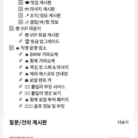
🍽️ 맛집 게시판
🤲 마사지 게시판
📍 조각/정모 게시판
🎶 클럽/바/펍 정보
😎 VIP 라운지
😎 VIP 회원 게시판
🏆 등급 업그레이드
🔥 직영 운영 업소
🔥 BMW 가라오케
🔥 황제 가라오케
🔥 맥심 킹 스파 & 마사지
🔥 헤라 에스코트 안내양
🚘 로얄 렌트 카
🏊‍♀️ 풀빌라 부킹 서비스
🏊‍♀️ 풀빌라 영상 보기
🔥 황제 로얄 투어 패키지
🏌🏻‍♂️ 골프 정보 및 부킹
질문/건의 게시판
더보기