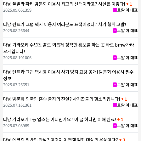
다낭 풀빌라 파티 밤문화 이용시 최고의 선택이라고? 사실은 이렇다!
+ 1
2025.09.06
1359
로얄 이 대표
m
다낭 렌트카 그랩 택시 이용시 여러분도 표적이었다? 사기 행위 고발!
2025.08.26
644
로얄 이 대표
m
다낭 가라오케 수년간 홀로 외롭게 정직한 홍보를 하는 곳 바로 bmw가라
오케입니다!
2025.08.10
1006
로얄 이 대표
m
다낭 렌트카 그랩 택시등 이용시 사기 방지 요령 공개! 밤문화 이용시 필수
정보!
2025.07.26
651
로얄 이 대표
m
다낭 밤문화 외국인 혼숙 금지의 진실? 사기꾼들의 헛소리입니다!
+ 1
2025.07.16
1361
로얄 이 대표
m
다낭 가라오케 1등 업소는 어디인가요? 이 글 하나면 이해 완료!
+ 1
2025.07.08
989
로얄 이 대표
m
다낭 에코걸 일반인 만남? 이것이 여행객 범죄 대상의 온상이다?
+ 3