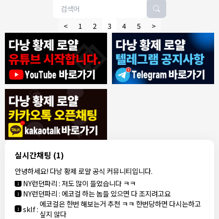
<
1
2
3
4
5
>
8/4/2026
모기한테물림
:
여기도 문의해보면 바로 알려줌
1
모기한테물림
:
정찰가보다 쌀수 없음
1
결혼안해
:
ㄹㅇ 팩트 ㅋㅋㅋㅋ
1
결혼안해
:
ㄹㅇ 팩트 ㅋㅋㅋㅋ
1
8/5/2026
실시간채팅
(1)
NY런던파리
:
다낭 에코걸 여기서 예약 가능한가요?
1
안녕하세요! 다낭 황제 로얄 공식 커뮤니티입니다.
3군
:
에코걸 좀 조심 하는게 좋음
1
NY런던파리
:
저도 많이 들었습니다 ㅋㅋ
1
NY런던파리
:
에코걸 하는 놈들 있으면 다 조지려고요
1
에코걸은 한번 해보는거 추천 ㅋㅋ 한번당하면 다시는하고
sklf
:
1
싶지 않다