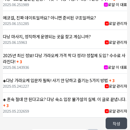
2025.06.25
1989
로얄 이 대표
m
에코걸, 진짜 데이트일까요? 아니면 준비된 구조일까요?
2025.06.15
1285
로얄 관리자
M
다낭 마사지, 정직하게 운영되는 곳을 찾고 계십니까?
2025.06.15
963
로얄 관리자
M
2025년 최신 정보! 다낭 가라오케 가격 싹 다 정리! 정찰제 도입? 수수료 사
라진다!
+ 3
2025.06.14
3936
로얄 이 대표
m
◈다낭 가라오케 입문자 필독! 사기 안 당하고 즐기는 5가지 방법
+ 3
2025.05.24
1227
로얄 관리자
M
◈ 혼숙 절대 안 된다고요? 다낭 숙소 입장 불가설의 실체. 이 글로 끝냅니다.
+ 3
2025.05.23
2659
로얄 관리자
M
작성