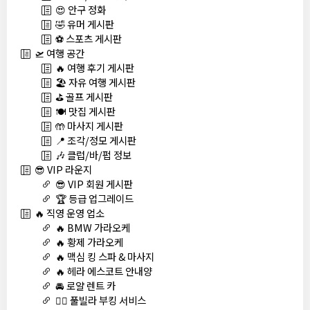
😍 안구 정화
🤣 유머 게시판
⚽ 스포츠 게시판
🛫 여행 공간
🔥 여행 후기 게시판
🏖️ 자유 여행 게시판
⛳ 골프 게시판
🍽️ 맛집 게시판
🤲 마사지 게시판
📍 조각/정모 게시판
🎶 클럽/바/펍 정보
😎 VIP 라운지
😎 VIP 회원 게시판
🏆 등급 업그레이드
🔥 직영 운영 업소
🔥 BMW 가라오케
🔥 황제 가라오케
🔥 맥심 킹 스파 & 마사지
🔥 헤라 에스코트 안내양
🚘 로얄 렌트 카
🏊‍♀️ 풀빌라 부킹 서비스