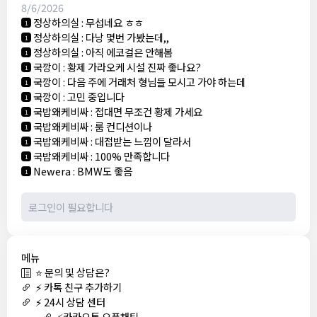
8/6/2026
정상하의실
:
무섭네요 ㅎㅎ
1
정상하의실
:
다낭 몇번 가봤는데,,
1
정상하의실
:
아직 에코걸은 안해봄
1
국깡이
:
황제 가라오케 시설 진짜 좋나요?
1
국깡이
:
다음 주에 거래처 형님들 모시고 가야 하는데
1
국깡이
:
고민 중입니다
1
국밥왜케비싸
:
접대면 무조건 황제 가세요
1
국밥왜케비싸
:
룸 컨디션이나
1
국밥왜케비싸
:
대접받는 느낌이 달라서
1
국밥왜케비싸
:
100% 만족합니다
1
Newera
:
BMW도 좋음
1
메뉴
⭐ 문의 및 상담은?
⚡ 카톡 친구 추가하기
⚡ 24시 상담 센터
⚡카카오톡 오픈채팅