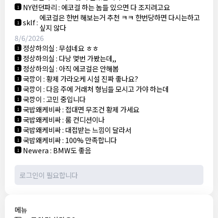
NY런던파리
:
에코걸 하는 놈들 있으면 다 조지려고요
1
에코걸은 한번 해보는거 추천 ㅋㅋ 한번당하면 다시는하고
sklf
:
1
싶지 않다
8/6/2026
정상하의실
:
무섭네요 ㅎㅎ
1
정상하의실
:
다낭 몇번 가봤는데,,
1
정상하의실
:
아직 에코걸은 안해봄
1
국깡이
:
황제 가라오케 시설 진짜 좋나요?
1
국깡이
:
다음 주에 거래처 형님들 모시고 가야 하는데
1
국깡이
:
고민 중입니다
1
국밥왜케비싸
:
접대면 무조건 황제 가세요
1
국밥왜케비싸
:
룸 컨디션이나
1
국밥왜케비싸
:
대접받는 느낌이 달라서
1
국밥왜케비싸
:
100% 만족합니다
1
Newera
:
BMW도 좋음
1
메뉴