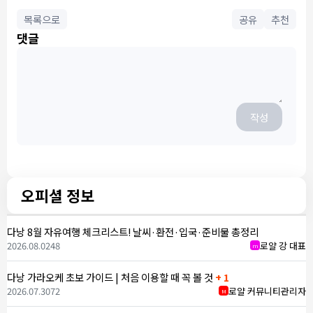
목록으로
공유
추천
댓글
작성
오피셜 정보
다낭 8월 자유여행 체크리스트! 날씨·환전·입국·준비물 총정리
2026.08.02
48
로얄 강 대표
m
다낭 가라오케 초보 가이드 | 처음 이용할 때 꼭 볼 것
+ 1
2026.07.30
72
로얄 커뮤니티관리자
M