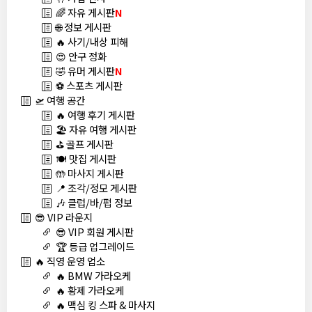
🌈 자유 게시판
N
🌐 정보 게시판
🔥 사기/내상 피해
😍 안구 정화
🤣 유머 게시판
N
⚽ 스포츠 게시판
🛫 여행 공간
🔥 여행 후기 게시판
🏖️ 자유 여행 게시판
⛳ 골프 게시판
🍽️ 맛집 게시판
🤲 마사지 게시판
📍 조각/정모 게시판
🎶 클럽/바/펍 정보
😎 VIP 라운지
😎 VIP 회원 게시판
🏆 등급 업그레이드
🔥 직영 운영 업소
🔥 BMW 가라오케
🔥 황제 가라오케
🔥 맥심 킹 스파 & 마사지