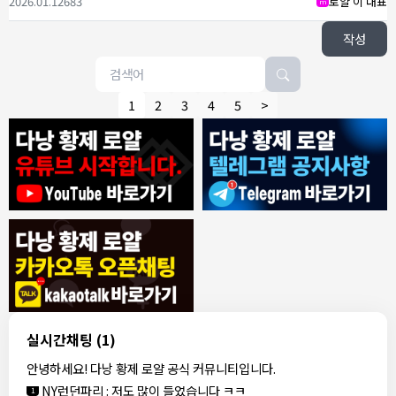
2026.01.12
683
로얄 이 대표
m
작성
1
2
3
4
5
>
8/4/2026
모기한테물림
:
여기도 문의해보면 바로 알려줌
1
모기한테물림
:
정찰가보다 쌀수 없음
1
결혼안해
:
ㄹㅇ 팩트 ㅋㅋㅋㅋ
1
결혼안해
:
ㄹㅇ 팩트 ㅋㅋㅋㅋ
1
8/5/2026
실시간채팅
(1)
NY런던파리
:
다낭 에코걸 여기서 예약 가능한가요?
1
안녕하세요! 다낭 황제 로얄 공식 커뮤니티입니다.
3군
:
에코걸 좀 조심 하는게 좋음
1
NY런던파리
:
저도 많이 들었습니다 ㅋㅋ
1