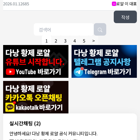
2026.01.12
685
로얄 이 대표
m
작성
1
2
3
4
5
>
8/4/2026
모기한테물림
:
여기도 문의해보면 바로 알려줌
1
모기한테물림
:
정찰가보다 쌀수 없음
1
결혼안해
:
ㄹㅇ 팩트 ㅋㅋㅋㅋ
1
결혼안해
:
ㄹㅇ 팩트 ㅋㅋㅋㅋ
1
8/5/2026
실시간채팅
(2)
NY런던파리
:
다낭 에코걸 여기서 예약 가능한가요?
1
안녕하세요! 다낭 황제 로얄 공식 커뮤니티입니다.
3군
:
에코걸 좀 조심 하는게 좋음
1