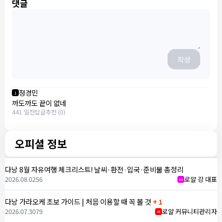
댓글
작성
정경민
1
까도까도 끝이 없네
441 일전
답글
추천 (0)
오피셜 정보
다낭 8월 자유여행 체크리스트! 날씨·환전·입국·준비물 총정리
2026.08.02
56
로얄 강 대표
m
다낭 가라오케 초보 가이드 | 처음 이용할 때 꼭 볼 것
+ 1
2026.07.30
79
로얄 커뮤니티관리자
M