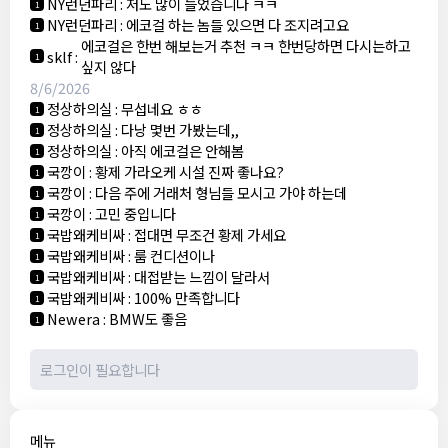
NY런던파리
:
저도 많이 들었습니다 ㅋㅋ
1
NY런던파리
:
에코걸 하는 놈들 있으면 다 조지려고요
1
에코걸은 한번 해보는거 추천 ㅋㅋ 한번당하면 다시는하고
sklf
:
1
싶지 않다
8/6/2026
정상하의실
:
무섭네요 ㅎㅎ
1
정상하의실
:
다낭 몇번 가봤는데,,
1
정상하의실
:
아직 에코걸은 안해봄
1
국깡이
:
황제 가라오케 시설 진짜 좋나요?
1
국깡이
:
다음 주에 거래처 형님들 모시고 가야 하는데
1
국깡이
:
고민 중입니다
1
국밥왜케비싸
:
접대면 무조건 황제 가세요
1
국밥왜케비싸
:
룸 컨디션이나
1
국밥왜케비싸
:
대접받는 느낌이 달라서
1
국밥왜케비싸
:
100% 만족합니다
1
Newera
:
BMW도 좋음
1
메뉴