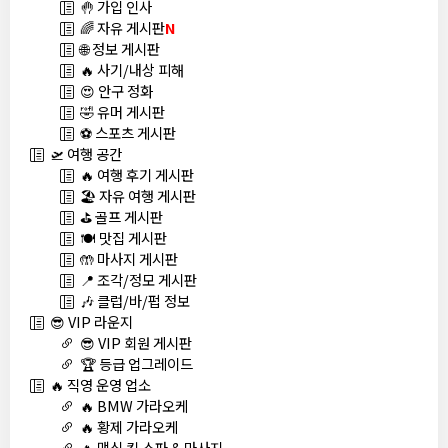
🤚 가입 인사
🌈 자유 게시판
N
🌐 정보 게시판
🔥 사기/내상 피해
😍 안구 정화
🤣 유머 게시판
⚽ 스포츠 게시판
🛫 여행 공간
🔥 여행 후기 게시판
🏖️ 자유 여행 게시판
⛳ 골프 게시판
🍽️ 맛집 게시판
🤲 마사지 게시판
📍 조각/정모 게시판
🎶 클럽/바/펍 정보
😎 VIP 라운지
😎 VIP 회원 게시판
🏆 등급 업그레이드
🔥 직영 운영 업소
🔥 BMW 가라오케
🔥 황제 가라오케
🔥 맥심 킹 스파 & 마사지