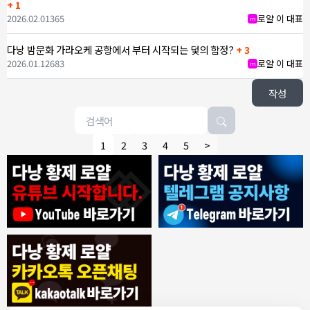
+ 1
2026.02.01
365
로얄 이 대표
m
다낭 밤문화 가라오케 공항에서 부터 시작되는 덫의 함정?
+ 3
2026.01.12
683
로얄 이 대표
m
작성
1
2
3
4
5
>
8/4/2026
모기한테물림
:
여기도 문의해보면 바로 알려줌
1
모기한테물림
:
정찰가보다 쌀수 없음
1
결혼안해
:
ㄹㅇ 팩트 ㅋㅋㅋㅋ
1
결혼안해
:
ㄹㅇ 팩트 ㅋㅋㅋㅋ
1