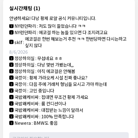
8/5/2026
실시간채팅
(1)
NY런던파리
:
다낭 에코걸 여기서 예약 가능한가요?
1
안녕하세요! 다낭 황제 로얄 공식 커뮤니티입니다.
3군
:
에코걸 좀 조심 하는게 좋음
1
NY런던파리
:
저도 많이 들었습니다 ㅋㅋ
1
NY런던파리
:
에코걸 하는 놈들 있으면 다 조지려고요
1
에코걸은 한번 해보는거 추천 ㅋㅋ 한번당하면 다시는하고
sklf
:
1
싶지 않다
8/6/2026
정상하의실
:
무섭네요 ㅎㅎ
1
정상하의실
:
다낭 몇번 가봤는데,,
1
정상하의실
:
아직 에코걸은 안해봄
1
국깡이
:
황제 가라오케 시설 진짜 좋나요?
1
국깡이
:
다음 주에 거래처 형님들 모시고 가야 하는데
1
국깡이
:
고민 중입니다
1
국밥왜케비싸
:
접대면 무조건 황제 가세요
1
국밥왜케비싸
:
룸 컨디션이나
1
국밥왜케비싸
:
대접받는 느낌이 달라서
1
국밥왜케비싸
:
100% 만족합니다
1
Newera
:
BMW도 좋음
1