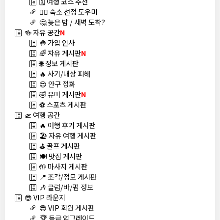
🗓️ 여행 코스 추천
🏊‍♀️ 숙소 선정 도우미
🤔 늦은 밤 / 새벽 도착?
🍻 자유 공간
N
🤚 가입 인사
🌈 자유 게시판
N
🌐 정보 게시판
🔥 사기/내상 피해
😍 안구 정화
🤣 유머 게시판
N
⚽ 스포츠 게시판
🛫 여행 공간
🔥 여행 후기 게시판
🏖️ 자유 여행 게시판
⛳ 골프 게시판
🍽️ 맛집 게시판
🤲 마사지 게시판
📍 조각/정모 게시판
🎶 클럽/바/펍 정보
😎 VIP 라운지
😎 VIP 회원 게시판
🏆 등급 업그레이드