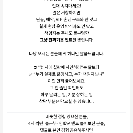
절대 속지마세요!
말은 거창하지만
단골, 예약, VIP 손님 구조와 안 맞고
실제 현장 운영 방식과도 안 맞고
책임지는 주체도 불분명한
그냥 판짜기용 멘트
일 뿐입니다.
다낭 오시는 분들께 딱 하나만 말씀드립니다.
⛔ “몇 시에 칠판에 사인하라”는 말보다
✅ “누가 실제로 운영하고, 누가 책임지느냐”
이걸 먼저 물어보세요.
그 한 줄만 확인해도
하루 날리는 일, 기분 상하는 일
상당 부분은 막으실 수 있습니다.
비슷한 경험 있으신 분들,
4시 찍턴·출근부·연합군 멘트 들어보신 분들,
댓글로 본인 경험 공유해주시면