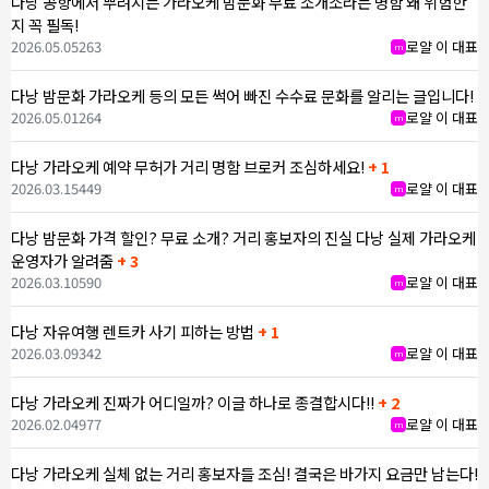
다낭 공항에서 뿌려지는 가라오케 밤문화 무료 소개소라는 명함 왜 위험한
지 꼭 필독!
2026.05.05
263
로얄 이 대표
m
다낭 밤문화 가라오케 등의 모든 썩어 빠진 수수료 문화를 알리는 글입니다!
2026.05.01
264
로얄 이 대표
m
다낭 가라오케 예약 무허가 거리 명함 브로커 조심하세요!
+ 1
2026.03.15
449
로얄 이 대표
m
다낭 밤문화 가격 할인? 무료 소개? 거리 홍보자의 진실 다낭 실제 가라오케
운영자가 알려줌
+ 3
2026.03.10
590
로얄 이 대표
m
다낭 자유여행 렌트카 사기 피하는 방법
+ 1
2026.03.09
342
로얄 이 대표
m
다낭 가라오케 진짜가 어디일까? 이글 하나로 종결합시다!!
+ 2
2026.02.04
977
로얄 이 대표
m
다낭 가라오케 실체 없는 거리 홍보자들 조심! 결국은 바가지 요금만 남는다!