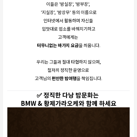
이들은 '밤실장', '밤부장',
'지실장', '밤상무' 등의 이름으로
인터넷에서 활동하며 자신들
입맛대로 업소를 바꿔치기하고
고객에게는
터무니없는 바가지 요금
을 씌웁니다.
우리는 그들과 절대 타협하지 않으며,
철저히 정직한 운영으로
고객님의
편안한 밤여행
을 책임집니다.
✅ 정직한 다낭 밤문화는
BMW & 황제가라오케
와 함께 하세요