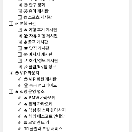
😍 안구 정화
🤣 유머 게시판
⚽ 스포츠 게시판
🛫 여행 공간
🔥 여행 후기 게시판
🏖️ 자유 여행 게시판
⛳ 골프 게시판
🍽️ 맛집 게시판
🤲 마사지 게시판
📍 조각/정모 게시판
🎶 클럽/바/펍 정보
😎 VIP 라운지
😎 VIP 회원 게시판
🏆 등급 업그레이드
🔥 직영 운영 업소
🔥 BMW 가라오케
🔥 황제 가라오케
🔥 맥심 킹 스파 & 마사지
🔥 헤라 에스코트 안내양
🚘 로얄 렌트 카
🏊‍♀️ 풀빌라 부킹 서비스