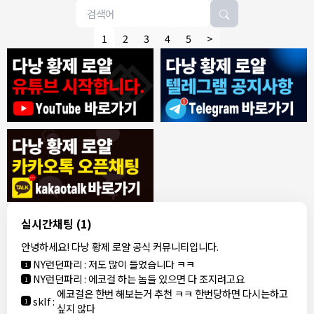
1
2
3
4
5
>
8/4/2026
모기한테물림
:
여기도 문의해보면 바로 알려줌
1
모기한테물림
:
정찰가보다 쌀수 없음
1
결혼안해
:
ㄹㅇ 팩트 ㅋㅋㅋㅋ
1
결혼안해
:
ㄹㅇ 팩트 ㅋㅋㅋㅋ
1
8/5/2026
실시간채팅
(1)
NY런던파리
:
다낭 에코걸 여기서 예약 가능한가요?
1
안녕하세요! 다낭 황제 로얄 공식 커뮤니티입니다.
3군
:
에코걸 좀 조심 하는게 좋음
1
NY런던파리
:
저도 많이 들었습니다 ㅋㅋ
1
NY런던파리
:
에코걸 하는 놈들 있으면 다 조지려고요
1
에코걸은 한번 해보는거 추천 ㅋㅋ 한번당하면 다시는하고
sklf
:
1
싶지 않다