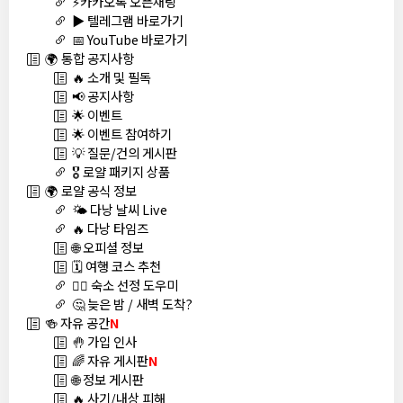
⚡카카오톡 오픈채팅
▶️ 텔레그램 바로가기
📅 YouTube 바로가기
🌍 통합 공지사항
🔥 소개 및 필독
📢 공지사항
🌟 이벤트
🌟 이벤트 참여하기
💡 질문/건의 게시판
🎖️ 로얄 패키지 상품
🌍 로얄 공식 정보
🌤️ 다낭 날씨 Live
🔥 다낭 타임즈
🌐 오피셜 정보
🗓️ 여행 코스 추천
🏊‍♀️ 숙소 선정 도우미
🤔 늦은 밤 / 새벽 도착?
🍻 자유 공간
N
🤚 가입 인사
🌈 자유 게시판
N
🌐 정보 게시판
🔥 사기/내상 피해