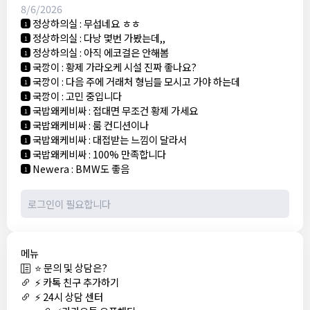
8/6/2026
정상하의실
:
무섭네요 ㅎㅎ
1
정상하의실
:
다낭 몇번 가봤는데,,
1
정상하의실
:
아직 에코걸은 안해봄
1
국깡이
:
황제 가라오케 시설 진짜 좋나요?
1
국깡이
:
다음 주에 거래처 형님들 모시고 가야 하는데
1
국깡이
:
고민 중입니다
1
국밥왜케비싸
:
접대면 무조건 황제 가세요
1
국밥왜케비싸
:
룸 컨디션이나
1
국밥왜케비싸
:
대접받는 느낌이 달라서
1
국밥왜케비싸
:
100% 만족합니다
1
Newera
:
BMW도 좋음
1
메뉴
⭐ 문의 및 상담은?
⚡ 카톡 친구 추가하기
⚡ 24시 상담 센터