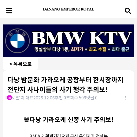
< 목록으로
다낭 밤문화 가라오케 공항부터 한시장까지
전단지 사나이들의 사기 행각 주의보!
로얄 이 대표
2025.12.06
추천 0
조회수 509
댓글 0
m
🚨다낭 가라오케
신종 사기 주의보!
BMW & 황제가라오케 공식 운영자가 전하는