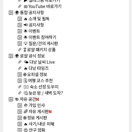
📅 YouTube 바로가기
🌍 통합 공지사항
🔥 소개 및 필독
📢 공지사항
🌟 이벤트
🌟 이벤트 참여하기
💡 질문/건의 게시판
🎖️ 로얄 패키지 상품
🌍 로얄 공식 정보
🌤️ 다낭 날씨 Live
🔥 다낭 타임즈
🌐 오피셜 정보
🗓️ 여행 코스 추천
🏊‍♀️ 숙소 선정 도우미
🤔 늦은 밤 / 새벽 도착?
🍻 자유 공간
N
🤚 가입 인사
🌈 자유 게시판
N
🌐 정보 게시판
🔥 사기/내상 피해
😍 안구 정화