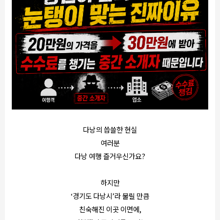
다낭의 씁쓸한 현실
여러분
다낭 여행 즐거우신가요?
하지만
‘경기도 다낭시’라 불릴 만큼
친숙해진 이곳 이면에,