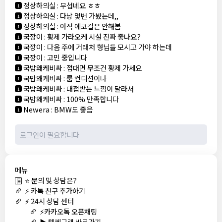
정상하의실
:
무섭네요 ㅎㅎ
1
정상하의실
:
다낭 몇번 가봤는데,,
1
정상하의실
:
아직 에코걸은 안해봄
1
국깡이
:
황제 가라오케 시설 진짜 좋나요?
1
국깡이
:
다음 주에 거래처 형님들 모시고 가야 하는데
1
국깡이
:
고민 중입니다
1
국밥왜케비싸
:
접대면 무조건 황제 가세요
1
국밥왜케비싸
:
룸 컨디션이나
1
국밥왜케비싸
:
대접받는 느낌이 달라서
1
국밥왜케비싸
:
100% 만족합니다
1
Newera
:
BMW도 좋음
1
메뉴
⭐ 문의 및 상담은?
⚡ 카톡 친구 추가하기
⚡ 24시 상담 센터
⚡카카오톡 오픈채팅
▶️ 텔레그램 바로가기