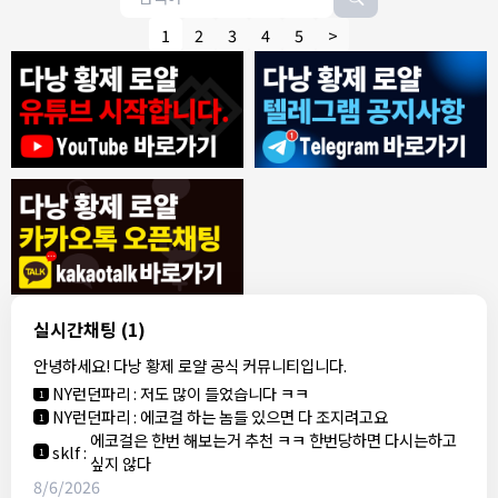
1
2
3
4
5
>
8/4/2026
모기한테물림
:
여기도 문의해보면 바로 알려줌
1
모기한테물림
:
정찰가보다 쌀수 없음
1
결혼안해
:
ㄹㅇ 팩트 ㅋㅋㅋㅋ
1
결혼안해
:
ㄹㅇ 팩트 ㅋㅋㅋㅋ
1
8/5/2026
실시간채팅
(1)
NY런던파리
:
다낭 에코걸 여기서 예약 가능한가요?
1
안녕하세요! 다낭 황제 로얄 공식 커뮤니티입니다.
3군
:
에코걸 좀 조심 하는게 좋음
1
NY런던파리
:
저도 많이 들었습니다 ㅋㅋ
1
NY런던파리
:
에코걸 하는 놈들 있으면 다 조지려고요
1
에코걸은 한번 해보는거 추천 ㅋㅋ 한번당하면 다시는하고
sklf
:
1
싶지 않다
8/6/2026