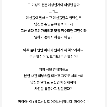
그 여성도 전문여성인거야 이양반들아
그리고
당신들이 말하는 그 당신들만의 일반인은
당신들 손님은 여행객이라서
그냥 냅다 도망가버리고 몇일 잠수타면 그만이라
일하기 편해서 하는거 아님?
아주 둘다 일만 어디서 편하게 해 먹으려하니
무슨 발전이 있으리오! 무슨 발전이!
저희 직원 안내양들도
본인 사진 외부유출 되는것 극도로 꺼리는데
당신들 말대로 일반인이 전세계에
사진을 유출하고 일을한다?
쩌이어~이 (베트남말로 어머나~)입니다! 쩌이어이!!!