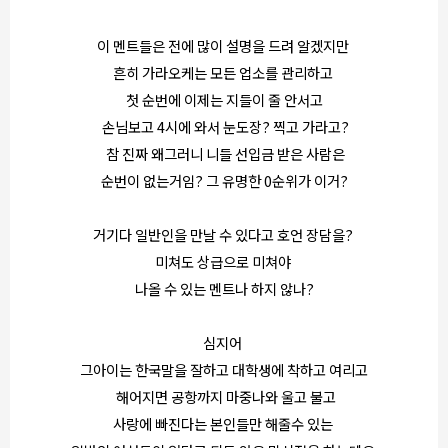
이 멘트들은 전에 많이 설명을 드려 알겠지만
흔히 가라오케는 모든 업소를 관리하고
첫 순번에 이제는 지들이 줄 안서고
손님보고 4시에 와서 눈도장? 찍고 가라고?
참 진짜 왜그러니 니들 선입금 받은 사람은
순번이 없는거임? 그 유명한 0순위가 이거?
거기다 일반인을 만날 수 있다고 호언 장담을?
미쳐도 상급으로 미쳐야
나올 수 있는 멘트나 하지 않나?
심지어
그아이는 한국말을 잘하고 대학생에 착하고 여리고
해어지면 공항까지 마중나와 울고 불고
사랑에 빠진다는 본인들만 해줄수 있는