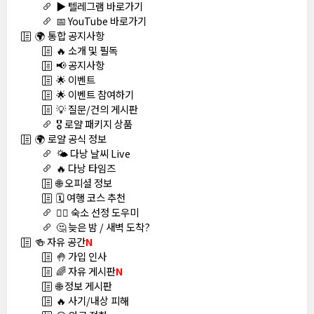
▶️ 텔레그램 바로가기
📅 YouTube 바로가기
🌍 통합 공지사항
🔥 소개 및 필독
📢 공지사항
🌟 이벤트
🌟 이벤트 참여하기
💡 질문/건의 게시판
🎖️ 로얄 패키지 상품
🌍 로얄 공식 정보
🌤️ 다낭 날씨 Live
🔥 다낭 타임즈
🌐 오피셜 정보
🗓️ 여행 코스 추천
🏊‍♀️ 숙소 선정 도우미
🤔 늦은 밤 / 새벽 도착?
🍻 자유 공간
N
🤚 가입 인사
🌈 자유 게시판
N
🌐 정보 게시판
🔥 사기/내상 피해