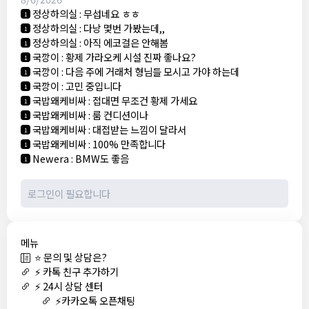
정상하의실
:
무섭네요 ㅎㅎ
1
정상하의실
:
다낭 몇번 가봤는데,,
1
정상하의실
:
아직 에코걸은 안해봄
1
국깡이
:
황제 가라오케 시설 진짜 좋나요?
1
국깡이
:
다음 주에 거래처 형님들 모시고 가야 하는데
1
국깡이
:
고민 중입니다
1
국밥왜케비싸
:
접대면 무조건 황제 가세요
1
국밥왜케비싸
:
룸 컨디션이나
1
국밥왜케비싸
:
대접받는 느낌이 달라서
1
국밥왜케비싸
:
100% 만족합니다
1
Newera
:
BMW도 좋음
1
메뉴
⭐ 문의 및 상담은?
⚡ 카톡 친구 추가하기
⚡ 24시 상담 센터
⚡카카오톡 오픈채팅