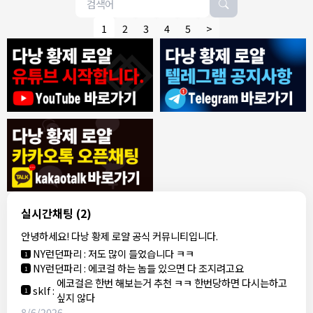
1
2
3
4
5
>
8/4/2026
모기한테물림
:
여기도 문의해보면 바로 알려줌
1
모기한테물림
:
정찰가보다 쌀수 없음
1
결혼안해
:
ㄹㅇ 팩트 ㅋㅋㅋㅋ
1
결혼안해
:
ㄹㅇ 팩트 ㅋㅋㅋㅋ
1
8/5/2026
실시간채팅
(2)
NY런던파리
:
다낭 에코걸 여기서 예약 가능한가요?
1
안녕하세요! 다낭 황제 로얄 공식 커뮤니티입니다.
3군
:
에코걸 좀 조심 하는게 좋음
1
NY런던파리
:
저도 많이 들었습니다 ㅋㅋ
1
NY런던파리
:
에코걸 하는 놈들 있으면 다 조지려고요
1
에코걸은 한번 해보는거 추천 ㅋㅋ 한번당하면 다시는하고
sklf
:
1
싶지 않다
8/6/2026