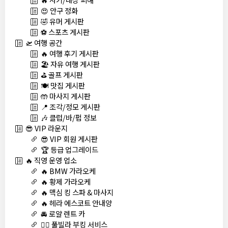
😍 안구 정화
🤣 유머 게시판
⚽ 스포츠 게시판
🛫 여행 공간
🔥 여행 후기 게시판
🏖️ 자유 여행 게시판
⛳ 골프 게시판
🍽️ 맛집 게시판
🤲 마사지 게시판
📍 조각/정모 게시판
🎶 클럽/바/펍 정보
😎 VIP 라운지
😎 VIP 회원 게시판
🏆 등급 업그레이드
🔥 직영 운영 업소
🔥 BMW 가라오케
🔥 황제 가라오케
🔥 맥심 킹 스파 & 마사지
🔥 헤라 에스코트 안내양
🚘 로얄 렌트 카
🏊‍♀️ 풀빌라 부킹 서비스