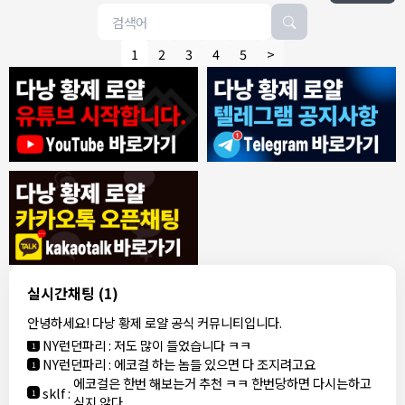
1
2
3
4
5
>
8/4/2026
모기한테물림
:
여기도 문의해보면 바로 알려줌
1
모기한테물림
:
정찰가보다 쌀수 없음
1
결혼안해
:
ㄹㅇ 팩트 ㅋㅋㅋㅋ
1
결혼안해
:
ㄹㅇ 팩트 ㅋㅋㅋㅋ
1
8/5/2026
실시간채팅
(1)
NY런던파리
:
다낭 에코걸 여기서 예약 가능한가요?
1
안녕하세요! 다낭 황제 로얄 공식 커뮤니티입니다.
3군
:
에코걸 좀 조심 하는게 좋음
1
NY런던파리
:
저도 많이 들었습니다 ㅋㅋ
1
NY런던파리
:
에코걸 하는 놈들 있으면 다 조지려고요
1
에코걸은 한번 해보는거 추천 ㅋㅋ 한번당하면 다시는하고
sklf
:
1
싶지 않다