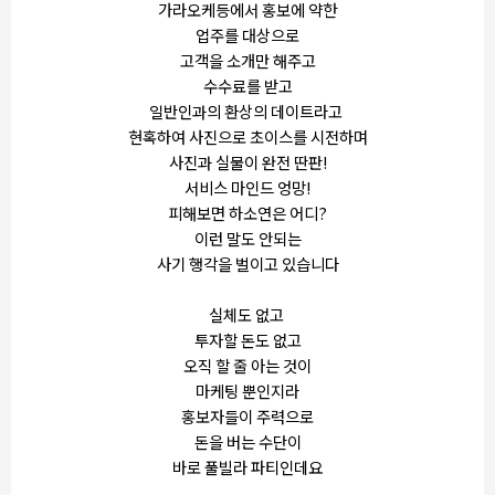
가라오케등에서 홍보에 약한
업주를 대상으로
고객을 소개만 해주고
수수료를 받고
일반인과의 환상의 데이트라고
현혹하여 사진으로 초이스를 시전하며
사진과 실물이 완전 딴판!
서비스 마인드 엉망!
피해보면 하소연은 어디?
이런 말도 안되는
사기 행각을 벌이고 있습니다
실체도 없고
투자할 돈도 없고
오직 할 줄 아는 것이
마케팅 뿐인지라
홍보자들이 주력으로
돈을 버는 수단이
바로 풀빌라 파티인데요