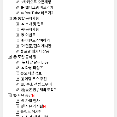
⚡카카오톡 오픈채팅
▶️ 텔레그램 바로가기
📅 YouTube 바로가기
🌍 통합 공지사항
🔥 소개 및 필독
📢 공지사항
🌟 이벤트
🌟 이벤트 참여하기
💡 질문/건의 게시판
🎖️ 로얄 패키지 상품
🌍 로얄 공식 정보
🌤️ 다낭 날씨 Live
🔥 다낭 타임즈
🌐 오피셜 정보
🗓️ 여행 코스 추천
🏊‍♀️ 숙소 선정 도우미
🤔 늦은 밤 / 새벽 도착?
🍻 자유 공간
N
🤚 가입 인사
🌈 자유 게시판
N
🌐 정보 게시판
🔥 사기/내상 피해