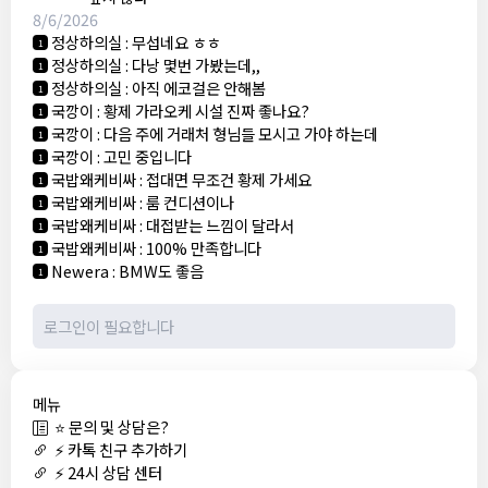
8/6/2026
정상하의실
:
무섭네요 ㅎㅎ
1
정상하의실
:
다낭 몇번 가봤는데,,
1
정상하의실
:
아직 에코걸은 안해봄
1
국깡이
:
황제 가라오케 시설 진짜 좋나요?
1
국깡이
:
다음 주에 거래처 형님들 모시고 가야 하는데
1
국깡이
:
고민 중입니다
1
국밥왜케비싸
:
접대면 무조건 황제 가세요
1
국밥왜케비싸
:
룸 컨디션이나
1
국밥왜케비싸
:
대접받는 느낌이 달라서
1
국밥왜케비싸
:
100% 만족합니다
1
Newera
:
BMW도 좋음
1
메뉴
⭐ 문의 및 상담은?
⚡ 카톡 친구 추가하기
⚡ 24시 상담 센터