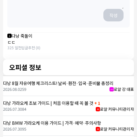
작성
다낭 죽돌이
1
ㄷㄷ
325 일전
답글
추천 (0)
오피셜 정보
다낭 8월 자유여행 체크리스트! 날씨·환전·입국·준비물 총정리
2026.08.02
59
로얄 강 대표
m
다낭 가라오케 초보 가이드 | 처음 이용할 때 꼭 볼 것
+ 1
2026.07.30
84
로얄 커뮤니티관리자
M
다낭 BMW 가라오케 이용 가이드 | 가격·예약·주의사항
2026.07.30
95
로얄 커뮤니티관리자
M