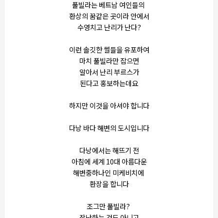
풀빌라는 베트남 여인들의
환상의 꿈같은 곳이라 안에서
수영치고 난리가 난다?
이런 솔깃한 썰들을 유포하여
마치 풀빌라만 잡으면
알아서 난리 부르스가
된다고 홍보하는데요
하지만 이것을 아셔야 합니다
다낭 바다 해변의 도시입니다
다낭에서는 해뜨기 전
아침에 세계 10대 아름다운
해변중하나인 미케비치에
환장을 합니다
조그만 풀빌라?
장난하는 것도 아니고