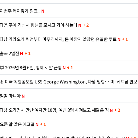
이번주 왜이렇게 길죠 ..
N
다음 주에 거래처 형님들 모시고 가야 하는데
N
+ 2
다낭 가라오케 픽업부터 마무리까지, 돈 아깝지 않았던 유일한 루트
N
+ 1
출국 2일전
N
+ 1
💥 2026년 8월 6일, 황제 로얄 근황
N
+ 1
⚓ 미국 핵항공모함 USS George Washington, 다낭 입항… 미·베트남 안
껌땀 마니아
N
다낭 오가면서 만난 여자만 10명, 여친 3명 사겨보고 깨달은 점
N
+ 2
요즘 말 많은 에코걸
N
+ 1