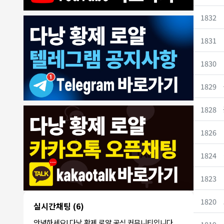
1832
1831
1830
1829
1828
8/4/2026
모기한테물림
:
여기도 문의해보면 바로 알려줌
1
1826
모기한테물림
:
정찰가보다 쌀수 없음
1
결혼안해
:
ㄹㅇ 팩트 ㅋㅋㅋㅋ
1
1824
결혼안해
:
ㄹㅇ 팩트 ㅋㅋㅋㅋ
1
8/5/2026
1823
NY런던파
다낭 에코걸 여기서 예약 가능한가
:
1
리
요?
1820
3군
:
에코걸 좀 조심 하는게 좋음
1
실시간채팅
(6)
NY런던파리
:
저도 많이 들었습니다 ㅋㅋ
1
안녕하세요! 다낭 황제 로얄 공식 커뮤니티입니다.