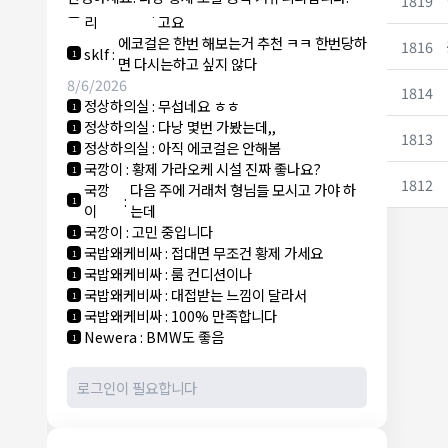
1819
NY런던파
에코걸 하는 놈들 있으면 다 조지려
:
1
리
고요
에코걸은 한번 해보는거 추천 ㅋㅋ 한번당하
1816
sklf
:
1
면 다시는하고 싶지 않다
8/6/2026
1814
정상하의실
:
무섭네요 ㅎㅎ
1
정상하의실
:
다낭 몇번 가봤는데,,
1
1813
정상하의실
:
아직 에코걸은 안해봄
1
국깡이
:
황제 가라오케 시설 진짜 좋나요?
1
1812
국깡
다음 주에 거래처 형님들 모시고 가야 하
:
1
이
는데
국깡이
:
고민 중입니다
1
국밥왜케비싸
:
접대면 무조건 황제 가세요
1
국밥왜케비싸
:
룸 컨디션이나
1
국밥왜케비싸
:
대접받는 느낌이 달라서
1
국밥왜케비싸
:
100% 만족합니다
1
Newera
:
BMW도 좋음
1