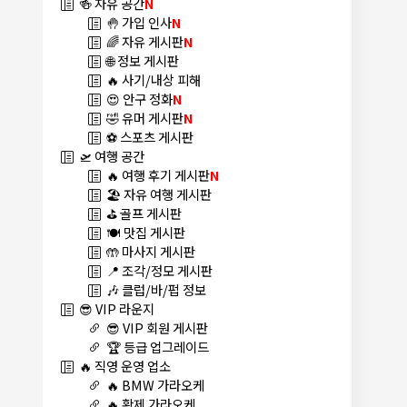
🍻 자유 공간
N
🤚 가입 인사
N
🌈 자유 게시판
N
🌐 정보 게시판
🔥 사기/내상 피해
😍 안구 정화
N
🤣 유머 게시판
N
⚽ 스포츠 게시판
🛫 여행 공간
🔥 여행 후기 게시판
N
🏖️ 자유 여행 게시판
⛳ 골프 게시판
🍽️ 맛집 게시판
🤲 마사지 게시판
📍 조각/정모 게시판
🎶 클럽/바/펍 정보
😎 VIP 라운지
😎 VIP 회원 게시판
🏆 등급 업그레이드
🔥 직영 운영 업소
🔥 BMW 가라오케
🔥 황제 가라오케