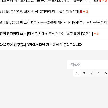
에코걸 vs 가라오케 고민하는 분들 꼭 보세요 (가성비 & 수질 솔직 비교)
N
+ 3
💥 다낭 자유여행 오기 전 꼭 설치해야 하는 필수 앱 5가지!
N
+ 1
🏮 다낭, 2026 베트남-대한민국 문화축제 개막… K-POP부터 투자·관광까지
진짜 참다참다 쓰는 [다낭 현지에서 흔히 당하는 '호구 유형 TOP 3']
+ 3
다음 주에 친구들과 3명이서 다낭 가는데 예약 문의드립니다.
1
2
3
4
5