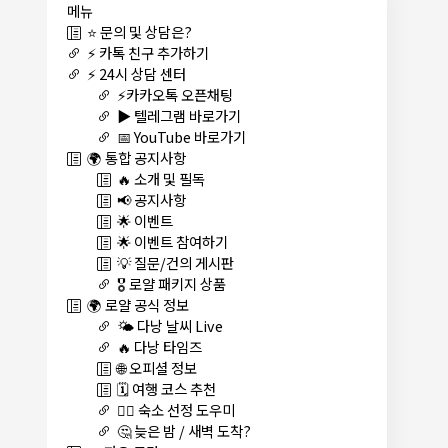
메뉴
⭐ 문의 및 상담은?
⚡ 카톡 친구 추가하기
⚡ 24시 상담 센터
⚡카카오톡 오픈채팅
▶️ 텔레그램 바로가기
📅 YouTube 바로가기
🌍 통합 공지사항
🔥 소개 및 필독
📢 공지사항
🌟 이벤트
🌟 이벤트 참여하기
💡 질문/건의 게시판
🎖️ 로얄 패키지 상품
🌍 로얄 공식 정보
🌤️ 다낭 날씨 Live
🔥 다낭 타임즈
🌐 오피셜 정보
🗓️ 여행 코스 추천
🏊‍♀️ 숙소 선정 도우미
🤔 늦은 밤 / 새벽 도착?