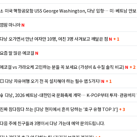
⚓ 미국 핵항공모함 USS George Washington, 다낭 입항… 미·베트남 안
껌땀 마니아
N
다낭 오가면서 만난 여자만 10명, 여친 3명 사겨보고 깨달은 점
N
+ 1
요즘 말 많은 에코걸
N
에코걸 vs 가라오케 고민하는 분들 꼭 보세요 (가성비 & 수질 솔직 비교)
N
+ 2
💥 다낭 자유여행 오기 전 꼭 설치해야 하는 필수 앱 5가지!
N
+ 1
🏮 다낭, 2026 베트남-대한민국 문화축제 개막… K-POP부터 투자·관광까지
진짜 참다참다 쓰는 [다낭 현지에서 흔히 당하는 '호구 유형 TOP 3']
+ 3
다음 주에 친구들과 3명이서 다낭 가는데 예약 문의드립니다.