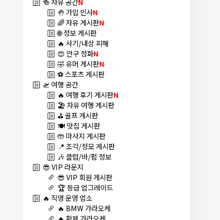
🍻 자유 공간
N
🤚 가입 인사
N
🌈 자유 게시판
N
🌐 정보 게시판
🔥 사기/내상 피해
😍 안구 정화
N
🤣 유머 게시판
N
⚽ 스포츠 게시판
🛫 여행 공간
🔥 여행 후기 게시판
N
🏖️ 자유 여행 게시판
⛳ 골프 게시판
🍽️ 맛집 게시판
🤲 마사지 게시판
📍 조각/정모 게시판
🎶 클럽/바/펍 정보
😎 VIP 라운지
😎 VIP 회원 게시판
🏆 등급 업그레이드
🔥 직영 운영 업소
🔥 BMW 가라오케
🔥 황제 가라오케