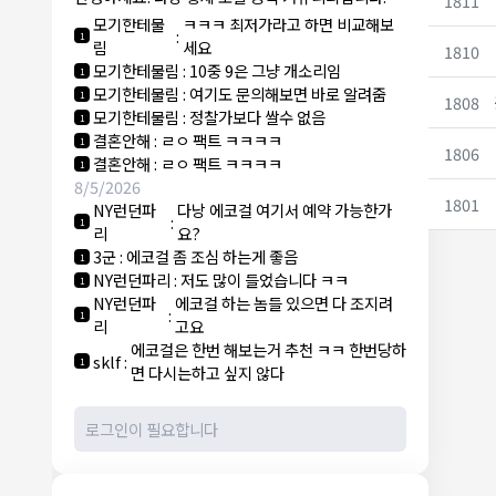
1811
라
모기한테물
ㅋㅋㅋ 최저가라고 하면 비교해보
:
1
림
세요
1810
모기한테물림
:
10중 9은 그냥 개소리임
1
모기한테물림
:
여기도 문의해보면 바로 알려줌
1
1808
모기한테물림
:
정찰가보다 쌀수 없음
1
결혼안해
:
ㄹㅇ 팩트 ㅋㅋㅋㅋ
1
1806
결혼안해
:
ㄹㅇ 팩트 ㅋㅋㅋㅋ
1
8/5/2026
1801
NY런던파
다낭 에코걸 여기서 예약 가능한가
:
1
리
요?
3군
:
에코걸 좀 조심 하는게 좋음
1
NY런던파리
:
저도 많이 들었습니다 ㅋㅋ
1
NY런던파
에코걸 하는 놈들 있으면 다 조지려
:
1
리
고요
에코걸은 한번 해보는거 추천 ㅋㅋ 한번당하
sklf
:
1
면 다시는하고 싶지 않다