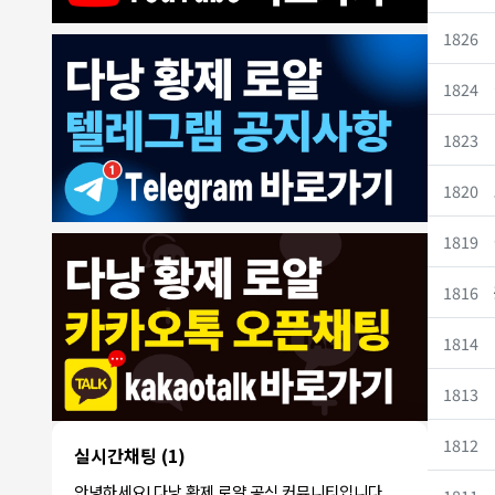
1826
1824
1823
7/30/2026
ROY
:
에코걸은 파면 팔수록 괴담만..
1
1820
ROY
:
제 지인이 예약 후
1
ROY
:
갑자기 연락이 끊겨 당황했다네요
1
동동이
:
오늘 무슨 날인가요
1819
1
동동이
:
군인들이 뭐 하는데 다낭에서
1
1000억 대표
:
축제 하던디요
1
1816
8/4/2026
빨갱이관타나모
:
ㅎㅇ
1
1814
빨갱
아까 오픈채팅에서 로컬 브로커라는 애가
이관
:
카톡 왔는데 가라오케 최저가로 맞춰준다
1813
1
타나
는데 여기 가...
모
1812
언성높
실시간채팅
(1)
안녕하세요! 다음 주에 친구들과 3명이
이지마
:
1
서 다낭 가는데 예약 문의드립니다.
안녕하세요! 다낭 황제 로얄 공식 커뮤니티입니다.