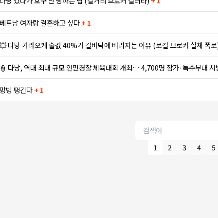
다낭 갔다가 호구 안 당하는 팁 (길거리 브로커 걸러라)
+ 1
베트남 여자랑 결혼하고 싶다
+ 1
💥 다낭 가라오케 술값 40%가 길바닥에 버려지는 이유 (로컬 브로커 실체 폭로
👮 다낭, 역대 최대 규모 인민경찰 체육대회 개최… 4,700명 참가·특수부대 
망빙 땡긴다
+ 1
1
2
3
4
5