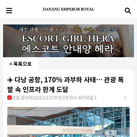
< 목록으로
✈️ 다낭 공항, 170% 과부하 사태… 관광 폭
발 속 인프라 한계 도달
로얄 관리자
2026.03.27
추천 0
조회수 447
댓글 1
M