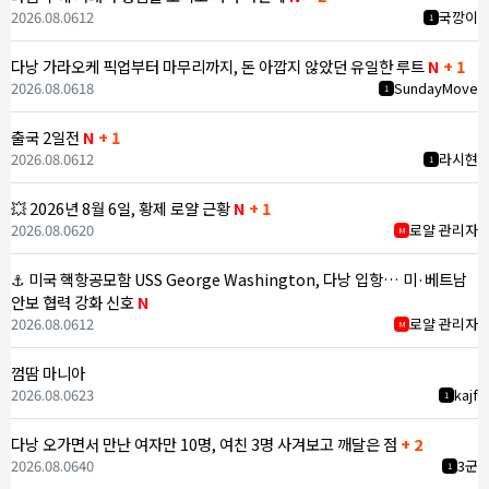
2026.08.06
12
국깡이
1
다낭 가라오케 픽업부터 마무리까지, 돈 아깝지 않았던 유일한 루트
N
+ 1
2026.08.06
18
SundayMove
1
출국 2일전
N
+ 1
2026.08.06
12
라시현
1
💥 2026년 8월 6일, 황제 로얄 근황
N
+ 1
2026.08.06
20
로얄 관리자
M
⚓ 미국 핵항공모함 USS George Washington, 다낭 입항… 미·베트남
안보 협력 강화 신호
N
2026.08.06
12
로얄 관리자
M
껌땀 마니아
2026.08.06
23
kajf
1
다낭 오가면서 만난 여자만 10명, 여친 3명 사겨보고 깨달은 점
+ 2
2026.08.06
40
3군
1