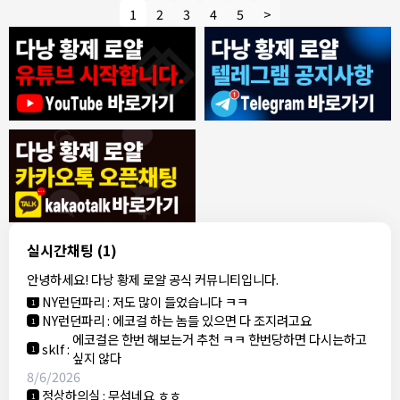
1
2
3
4
5
>
8/4/2026
모기한테물림
:
여기도 문의해보면 바로 알려줌
1
모기한테물림
:
정찰가보다 쌀수 없음
1
결혼안해
:
ㄹㅇ 팩트 ㅋㅋㅋㅋ
1
결혼안해
:
ㄹㅇ 팩트 ㅋㅋㅋㅋ
1
8/5/2026
실시간채팅
(1)
NY런던파리
:
다낭 에코걸 여기서 예약 가능한가요?
1
안녕하세요! 다낭 황제 로얄 공식 커뮤니티입니다.
3군
:
에코걸 좀 조심 하는게 좋음
1
NY런던파리
:
저도 많이 들었습니다 ㅋㅋ
1
NY런던파리
:
에코걸 하는 놈들 있으면 다 조지려고요
1
에코걸은 한번 해보는거 추천 ㅋㅋ 한번당하면 다시는하고
sklf
:
1
싶지 않다
8/6/2026
정상하의실
:
무섭네요 ㅎㅎ
1