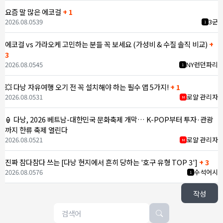
요즘 말 많은 에코걸
+ 1
2026.08.05
39
3군
1
에코걸 vs 가라오케 고민하는 분들 꼭 보세요 (가성비 & 수질 솔직 비교)
+
3
2026.08.05
45
NY런던파리
1
💥 다낭 자유여행 오기 전 꼭 설치해야 하는 필수 앱 5가지!
+ 1
2026.08.05
31
로얄 관리자
M
🏮 다낭, 2026 베트남-대한민국 문화축제 개막… K-POP부터 투자·관광
까지 한류 축제 열린다
2026.08.05
21
로얄 관리자
M
진짜 참다참다 쓰는 [다낭 현지에서 흔히 당하는 '호구 유형 TOP 3']
+ 3
2026.08.05
76
수석어시
1
작성