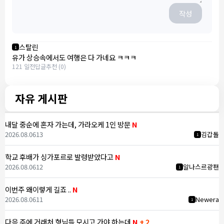
작성
스탈린
1
유가 상승속에서도 여행은 다 가네요 ㅋㅋㅋ
121 일전
답글
추천 (0)
자유 게시판
내달 중순에 혼자 가는데, 가라오케 1인 방문
N
2026.08.06
13
김갑돌
1
학교 후배가 싱가포르로 발령받았다고
N
2026.08.06
12
알나스르광팬
1
이번주 왜이렇게 길죠 ..
N
2026.08.06
11
Newera
1
다음 주에 거래처 형님들 모시고 가야 하는데
N
+ 2