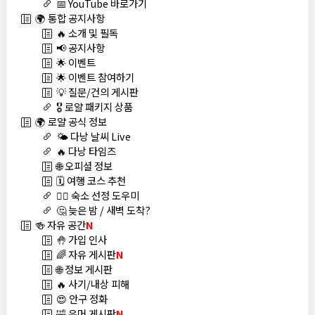
📅 YouTube 바로가기
🌍 통합 공지사항
🔥 소개 및 필독
📢 공지사항
🌟 이벤트
🌟 이벤트 참여하기
💡 질문/건의 게시판
🎖️ 로얄 패키지 상품
🌍 로얄 공식 정보
🌤️ 다낭 날씨 Live
🔥 다낭 타임즈
🌐 오피셜 정보
🗓️ 여행 코스 추천
🏊‍♀️ 숙소 선정 도우미
🤔 늦은 밤 / 새벽 도착?
🍻 자유 공간
N
🤚 가입 인사
🌈 자유 게시판
N
🌐 정보 게시판
🔥 사기/내상 피해
😍 안구 정화
🤣 유머 게시판
N