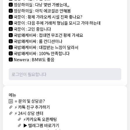
정상하의실
:
다낭 몇번 가봤는데,,
1
정상하의실
:
아직 에코걸은 안해봄
1
국깡이
:
황제 가라오케 시설 진짜 좋나요?
1
국깡이
:
다음 주에 거래처 형님들 모시고 가야 하는데
1
국깡이
:
고민 중입니다
1
국밥왜케비싸
:
접대면 무조건 황제 가세요
1
국밥왜케비싸
:
룸 컨디션이나
1
국밥왜케비싸
:
대접받는 느낌이 달라서
1
국밥왜케비싸
:
100% 만족합니다
1
Newera
:
BMW도 좋음
1
메뉴
⭐ 문의 및 상담은?
⚡ 카톡 친구 추가하기
⚡ 24시 상담 센터
⚡카카오톡 오픈채팅
▶️ 텔레그램 바로가기