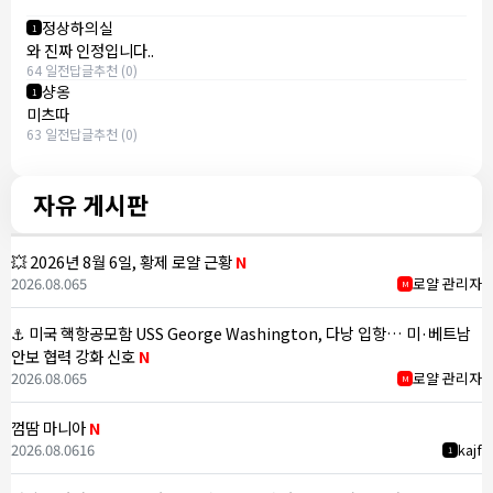
정상하의실
1
와 진짜 인정입니다..
64 일전
답글
추천 (0)
샹옹
1
미츠따
63 일전
답글
추천 (0)
자유 게시판
💥 2026년 8월 6일, 황제 로얄 근황
N
2026.08.06
5
로얄 관리자
M
⚓ 미국 핵항공모함 USS George Washington, 다낭 입항… 미·베트남
안보 협력 강화 신호
N
2026.08.06
5
로얄 관리자
M
껌땀 마니아
N
2026.08.06
16
kajf
1