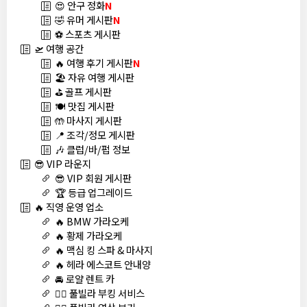
😍 안구 정화
N
🤣 유머 게시판
N
⚽ 스포츠 게시판
🛫 여행 공간
🔥 여행 후기 게시판
N
🏖️ 자유 여행 게시판
⛳ 골프 게시판
🍽️ 맛집 게시판
🤲 마사지 게시판
📍 조각/정모 게시판
🎶 클럽/바/펍 정보
😎 VIP 라운지
😎 VIP 회원 게시판
🏆 등급 업그레이드
🔥 직영 운영 업소
🔥 BMW 가라오케
🔥 황제 가라오케
🔥 맥심 킹 스파 & 마사지
🔥 헤라 에스코트 안내양
🚘 로얄 렌트 카
🏊‍♀️ 풀빌라 부킹 서비스