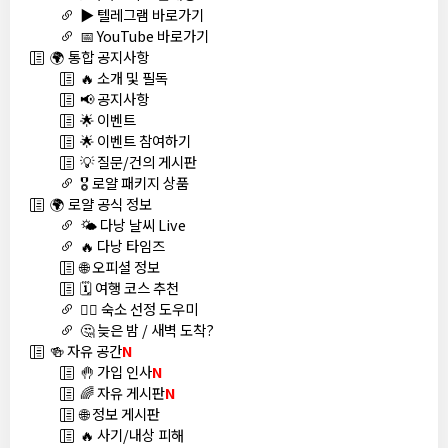
▶️ 텔레그램 바로가기
📅 YouTube 바로가기
🌍 통합 공지사항
🔥 소개 및 필독
📢 공지사항
🌟 이벤트
🌟 이벤트 참여하기
💡 질문/건의 게시판
🎖️ 로얄 패키지 상품
🌍 로얄 공식 정보
🌤️ 다낭 날씨 Live
🔥 다낭 타임즈
🌐 오피셜 정보
🗓️ 여행 코스 추천
🏊‍♀️ 숙소 선정 도우미
🤔 늦은 밤 / 새벽 도착?
🍻 자유 공간
N
🤚 가입 인사
N
🌈 자유 게시판
N
🌐 정보 게시판
🔥 사기/내상 피해