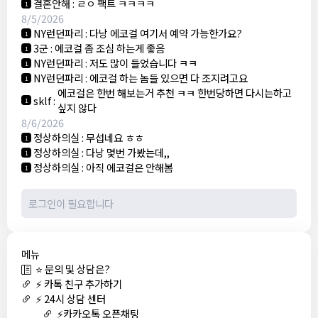
결혼안해
:
ㄹㅇ 팩트 ㅋㅋㅋㅋ
1
8/5/2026
NY런던파리
:
다낭 에코걸 여기서 예약 가능한가요?
1
3군
:
에코걸 좀 조심 하는게 좋음
1
NY런던파리
:
저도 많이 들었습니다 ㅋㅋ
1
NY런던파리
:
에코걸 하는 놈들 있으면 다 조지려고요
1
에코걸은 한번 해보는거 추천 ㅋㅋ 한번당하면 다시는하고
sklf
:
1
싶지 않다
8/6/2026
정상하의실
:
무섭네요 ㅎㅎ
1
정상하의실
:
다낭 몇번 가봤는데,,
1
정상하의실
:
아직 에코걸은 안해봄
1
메뉴
⭐ 문의 및 상담은?
⚡ 카톡 친구 추가하기
⚡ 24시 상담 센터
⚡카카오톡 오픈채팅