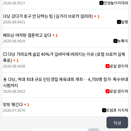
2026.08.05
27
언성높이지마라
1
다낭 갔다가 호구 안 당하는 팁 (길거리 브로커 걸러라)
+ 1
2026.08.04
31
말랭
1
베트남 여자랑 결혼하고 싶다
+ 1
2026.08.04
29
놋푹이
1
💥 다낭 가라오케 술값 40%가 길바닥에 버려지는 이유 (로컬 브로커 실체
폭로)
+ 1
2026.08.04
38
로얄 관리자
M
👮 다낭, 역대 최대 규모 인민경찰 체육대회 개최… 4,700명 참가·특수부대
시범까지
2026.08.04
22
로얄 관리자
M
망빙 땡긴다
+ 1
2026.07.30
70
트럼프 지지자
1
작성