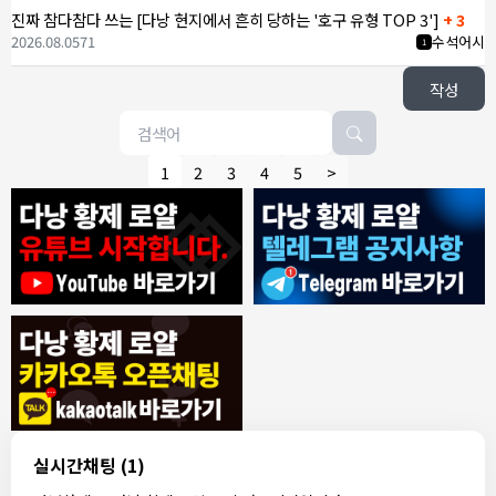
진짜 참다참다 쓰는 [다낭 현지에서 흔히 당하는 '호구 유형 TOP 3']
+ 3
2026.08.05
71
수석어시
1
작성
1
2
3
4
5
>
8/4/2026
모기한테물림
:
여기도 문의해보면 바로 알려줌
1
모기한테물림
:
정찰가보다 쌀수 없음
1
결혼안해
:
ㄹㅇ 팩트 ㅋㅋㅋㅋ
1
결혼안해
:
ㄹㅇ 팩트 ㅋㅋㅋㅋ
1
8/5/2026
실시간채팅
(1)
NY런던파리
:
다낭 에코걸 여기서 예약 가능한가요?
1