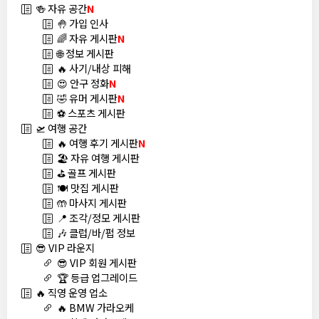
🍻 자유 공간
N
🤚 가입 인사
🌈 자유 게시판
N
🌐 정보 게시판
🔥 사기/내상 피해
😍 안구 정화
N
🤣 유머 게시판
N
⚽ 스포츠 게시판
🛫 여행 공간
🔥 여행 후기 게시판
N
🏖️ 자유 여행 게시판
⛳ 골프 게시판
🍽️ 맛집 게시판
🤲 마사지 게시판
📍 조각/정모 게시판
🎶 클럽/바/펍 정보
😎 VIP 라운지
😎 VIP 회원 게시판
🏆 등급 업그레이드
🔥 직영 운영 업소
🔥 BMW 가라오케