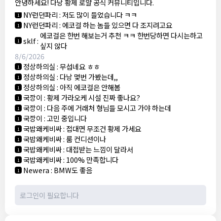
안녕하세요! 다낭 황제 로얄 공식 커뮤니티입니다.
3군
:
에코걸 좀 조심 하는게 좋음
1
NY런던파리
:
저도 많이 들었습니다 ㅋㅋ
1
NY런던파리
:
에코걸 하는 놈들 있으면 다 조지려고요
1
에코걸은 한번 해보는거 추천 ㅋㅋ 한번당하면 다시는하고
sklf
:
1
싶지 않다
8/6/2026
정상하의실
:
무섭네요 ㅎㅎ
1
정상하의실
:
다낭 몇번 가봤는데,,
1
정상하의실
:
아직 에코걸은 안해봄
1
국깡이
:
황제 가라오케 시설 진짜 좋나요?
1
국깡이
:
다음 주에 거래처 형님들 모시고 가야 하는데
1
국깡이
:
고민 중입니다
1
국밥왜케비싸
:
접대면 무조건 황제 가세요
1
국밥왜케비싸
:
룸 컨디션이나
1
국밥왜케비싸
:
대접받는 느낌이 달라서
1
국밥왜케비싸
:
100% 만족합니다
1
Newera
:
BMW도 좋음
1