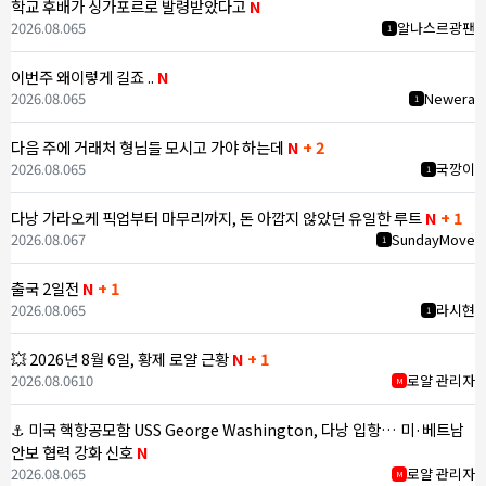
학교 후배가 싱가포르로 발령받았다고
N
2026.08.06
5
알나스르광팬
1
이번주 왜이렇게 길죠 ..
N
2026.08.06
5
Newera
1
다음 주에 거래처 형님들 모시고 가야 하는데
N
+ 2
2026.08.06
5
국깡이
1
다낭 가라오케 픽업부터 마무리까지, 돈 아깝지 않았던 유일한 루트
N
+ 1
2026.08.06
7
SundayMove
1
출국 2일전
N
+ 1
2026.08.06
5
라시현
1
💥 2026년 8월 6일, 황제 로얄 근황
N
+ 1
2026.08.06
10
로얄 관리자
M
⚓ 미국 핵항공모함 USS George Washington, 다낭 입항… 미·베트남
안보 협력 강화 신호
N
2026.08.06
5
로얄 관리자
M