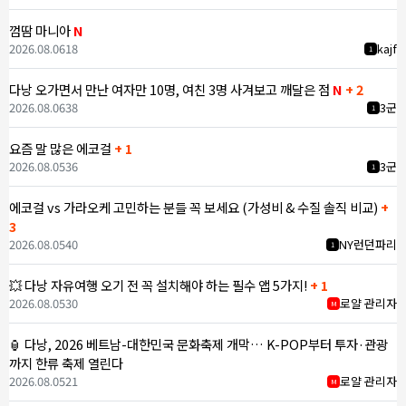
껌땀 마니아
N
2026.08.06
18
kajf
1
다낭 오가면서 만난 여자만 10명, 여친 3명 사겨보고 깨달은 점
N
+ 2
2026.08.06
38
3군
1
요즘 말 많은 에코걸
+ 1
2026.08.05
36
3군
1
에코걸 vs 가라오케 고민하는 분들 꼭 보세요 (가성비 & 수질 솔직 비교)
+
3
2026.08.05
40
NY런던파리
1
💥 다낭 자유여행 오기 전 꼭 설치해야 하는 필수 앱 5가지!
+ 1
2026.08.05
30
로얄 관리자
M
🏮 다낭, 2026 베트남-대한민국 문화축제 개막… K-POP부터 투자·관광
까지 한류 축제 열린다
2026.08.05
21
로얄 관리자
M