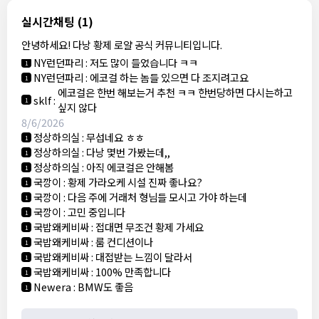
결혼안해
:
ㄹㅇ 팩트 ㅋㅋㅋㅋ
1
8/5/2026
실시간채팅
(1)
NY런던파리
:
다낭 에코걸 여기서 예약 가능한가요?
1
안녕하세요! 다낭 황제 로얄 공식 커뮤니티입니다.
3군
:
에코걸 좀 조심 하는게 좋음
1
NY런던파리
:
저도 많이 들었습니다 ㅋㅋ
1
NY런던파리
:
에코걸 하는 놈들 있으면 다 조지려고요
1
에코걸은 한번 해보는거 추천 ㅋㅋ 한번당하면 다시는하고
sklf
:
1
싶지 않다
8/6/2026
정상하의실
:
무섭네요 ㅎㅎ
1
정상하의실
:
다낭 몇번 가봤는데,,
1
정상하의실
:
아직 에코걸은 안해봄
1
국깡이
:
황제 가라오케 시설 진짜 좋나요?
1
국깡이
:
다음 주에 거래처 형님들 모시고 가야 하는데
1
국깡이
:
고민 중입니다
1
국밥왜케비싸
:
접대면 무조건 황제 가세요
1
국밥왜케비싸
:
룸 컨디션이나
1
국밥왜케비싸
:
대접받는 느낌이 달라서
1
국밥왜케비싸
:
100% 만족합니다
1
Newera
:
BMW도 좋음
1