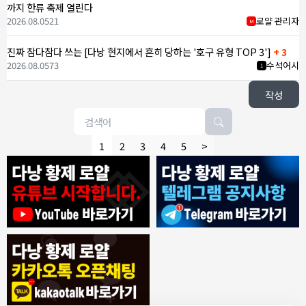
까지 한류 축제 열린다
2026.08.05
21
로얄 관리자
M
진짜 참다참다 쓰는 [다낭 현지에서 흔히 당하는 '호구 유형 TOP 3']
+ 3
2026.08.05
73
수석어시
1
작성
1
2
3
4
5
>
8/4/2026
모기한테물림
:
여기도 문의해보면 바로 알려줌
1
모기한테물림
:
정찰가보다 쌀수 없음
1
결혼안해
:
ㄹㅇ 팩트 ㅋㅋㅋㅋ
1