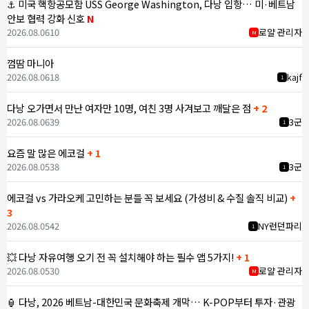
⚓ 미국 핵항공모함 USS George Washington, 다낭 입항… 미·베트남
안보 협력 강화 신호
N
2026.08.06
10
로얄 관리자
M
껌땀 마니아
2026.08.06
18
kajf
1
다낭 오가면서 만난 여자만 10명, 여친 3명 사겨보고 깨달은 점
+ 2
2026.08.06
39
3군
1
요즘 말 많은 에코걸
+ 1
2026.08.05
38
3군
1
에코걸 vs 가라오케 고민하는 분들 꼭 보세요 (가성비 & 수질 솔직 비교)
+
3
2026.08.05
42
NY런던파리
1
💥 다낭 자유여행 오기 전 꼭 설치해야 하는 필수 앱 5가지!
+ 1
2026.08.05
30
로얄 관리자
M
🏮 다낭, 2026 베트남-대한민국 문화축제 개막… K-POP부터 투자·관광