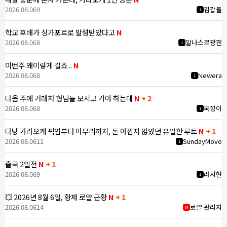
2026.08.06
9
김갑돌
1
학교 후배가 싱가포르로 발령받았다고
N
2026.08.06
8
알나스르광팬
1
이번주 왜이렇게 길죠 ..
N
2026.08.06
8
Newera
1
다음 주에 거래처 형님들 모시고 가야 하는데
N
+ 2
2026.08.06
8
국깡이
1
다낭 가라오케 픽업부터 마무리까지, 돈 아깝지 않았던 유일한 루트
N
+ 1
2026.08.06
11
SundayMove
1
출국 2일전
N
+ 1
2026.08.06
9
라시현
1
💥 2026년 8월 6일, 황제 로얄 근황
N
+ 1
2026.08.06
14
로얄 관리자
M