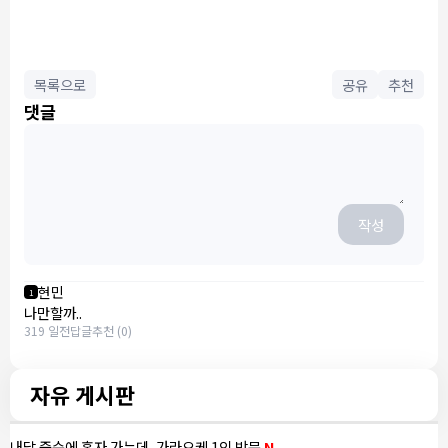
목록으로
공유
추천
댓글
작성
현민
1
나만할까..
319 일전
답글
추천 (0)
자유 게시판
내달 중순에 혼자 가는데, 가라오케 1인 방문
N