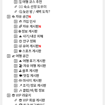
🗓️ 여행 코스 추천
🏊‍♀️ 숙소 선정 도우미
🤔 늦은 밤 / 새벽 도착?
🍻 자유 공간
N
🤚 가입 인사
🌈 자유 게시판
N
🌐 정보 게시판
🔥 사기/내상 피해
😍 안구 정화
🤣 유머 게시판
N
⚽ 스포츠 게시판
🛫 여행 공간
🔥 여행 후기 게시판
🏖️ 자유 여행 게시판
⛳ 골프 게시판
🍽️ 맛집 게시판
🤲 마사지 게시판
📍 조각/정모 게시판
🎶 클럽/바/펍 정보
😎 VIP 라운지
😎 VIP 회원 게시판
🏆 등급 업그레이드