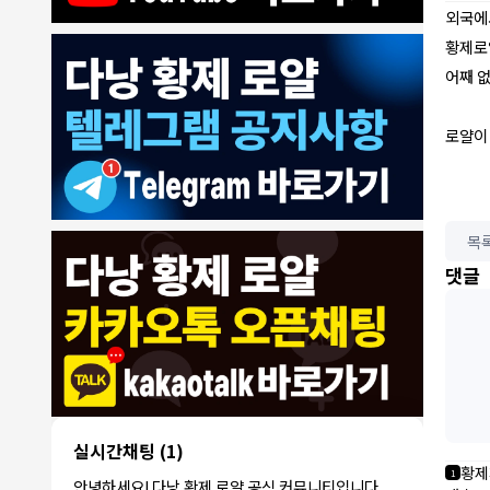
외국에
황제로
어째 
로얄이
목
8/4/2026
댓글
모기한테물림
:
여기도 문의해보면 바로 알려줌
1
모기한테물림
:
정찰가보다 쌀수 없음
1
결혼안해
:
ㄹㅇ 팩트 ㅋㅋㅋㅋ
1
결혼안해
:
ㄹㅇ 팩트 ㅋㅋㅋㅋ
1
8/5/2026
NY런던파
다낭 에코걸 여기서 예약 가능한가
:
1
리
요?
3군
:
에코걸 좀 조심 하는게 좋음
1
실시간채팅
(1)
NY런던파리
:
저도 많이 들었습니다 ㅋㅋ
1
황제
1
안녕하세요! 다낭 황제 로얄 공식 커뮤니티입니다.