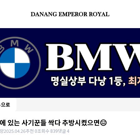
록으로
에 있는 사기꾼들 싹다 추방시켰으면😑
앙
2025.04.26
추천 0
조회수 839
댓글 4