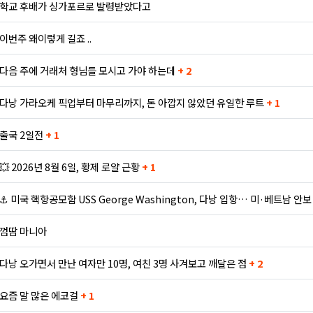
학교 후배가 싱가포르로 발령받았다고
이번주 왜이렇게 길죠 ..
다음 주에 거래처 형님들 모시고 가야 하는데
+ 2
다낭 가라오케 픽업부터 마무리까지, 돈 아깝지 않았던 유일한 루트
+ 1
출국 2일전
+ 1
💥 2026년 8월 6일, 황제 로얄 근황
+ 1
⚓ 미국 핵항공모함 USS George Washington, 다낭 입항… 미·베트남 안
껌땀 마니아
다낭 오가면서 만난 여자만 10명, 여친 3명 사겨보고 깨달은 점
+ 2
요즘 말 많은 에코걸
+ 1