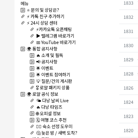
1833
메뉴
⭐ 문의 및 상담은?
⚡ 카톡 친구 추가하기
1832
⚡ 24시 상담 센터
⚡카카오톡 오픈채팅
1831
▶️ 텔레그램 바로가기
📅 YouTube 바로가기
1830
🌍 통합 공지사항
🔥 소개 및 필독
1829
📢 공지사항
🌟 이벤트
1828
🌟 이벤트 참여하기
💡 질문/건의 게시판
🎖️ 로얄 패키지 상품
1826
🌍 로얄 공식 정보
🌤️ 다낭 날씨 Live
1824
🔥 다낭 타임즈
🌐 오피셜 정보
1823
🗓️ 여행 코스 추천
🏊‍♀️ 숙소 선정 도우미
1820
🤔 늦은 밤 / 새벽 도착?