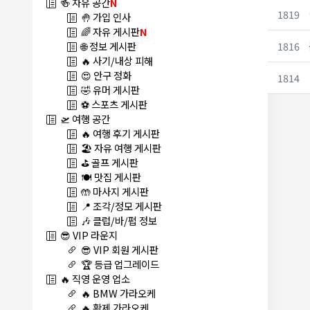
🍻 자유 공간
N
1819
🤚 가입 인사
🌈 자유 게시판
N
1816
🌐 정보 게시판
🔥 사기/내상 피해
😍 안구 정화
1814
🤣 유머 게시판
⚽ 스포츠 게시판
🛫 여행 공간
🔥 여행 후기 게시판
🏖️ 자유 여행 게시판
⛳ 골프 게시판
🍽️ 맛집 게시판
🤲 마사지 게시판
📍 조각/정모 게시판
🎶 클럽/바/펍 정보
😎 VIP 라운지
😎 VIP 회원 게시판
🏆 등급 업그레이드
🔥 직영 운영 업소
🔥 BMW 가라오케
🔥 황제 가라오케