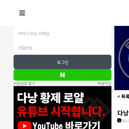
로그인
비밀번호 찾기
회원가입
< 목
다낭
에시
1