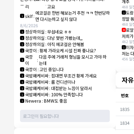
NY런던파
에코걸 하는 놈들 있으면 다 조지려
개추
:
1
리
고요
468 일
도람
에코걸은 한번 해보는거 추천 ㅋㅋ 한번당하
1
sklf
:
1
정말 
면 다시는하고 싶지 않다
468 일
8/6/2026
로얄
M
정상하의실
:
무섭네요 ㅎㅎ
1
저희가
정상하의실
:
다낭 몇번 가봤는데,,
1
462 일
정상하의실
:
아직 에코걸은 안해봄
1
미자
1
국깡이
:
황제 가라오케 시설 진짜 좋나요?
1
저는 
국깡
다음 주에 거래처 형님들 모시고 가야 하
456 일
:
1
이
는데
국깡이
:
고민 중입니다
1
국밥왜케비싸
:
접대면 무조건 황제 가세요
1
자유
국밥왜케비싸
:
룸 컨디션이나
1
국밥왜케비싸
:
대접받는 느낌이 달라서
1
국밥왜케비싸
:
100% 만족합니다
번호
1
Newera
:
BMW도 좋음
1
1835
1834