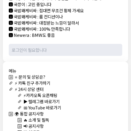
국깡이
:
고민 중입니다
1
국밥왜케비싸
:
접대면 무조건 황제 가세요
1
국밥왜케비싸
:
룸 컨디션이나
1
국밥왜케비싸
:
대접받는 느낌이 달라서
1
국밥왜케비싸
:
100% 만족합니다
1
Newera
:
BMW도 좋음
1
메뉴
⭐ 문의 및 상담은?
⚡ 카톡 친구 추가하기
⚡ 24시 상담 센터
⚡카카오톡 오픈채팅
▶️ 텔레그램 바로가기
📅 YouTube 바로가기
🌍 통합 공지사항
🔥 소개 및 필독
📢 공지사항