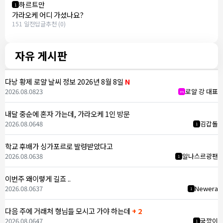
하르트만
1
가라오케 어디 가셨나요?
151 일전
답글
추천 (0)
자유 게시판
다낭 황제 로얄 날씨 정보 2026년 8월 8일
N
2026.08.08
23
로얄 강 대표
m
내달 중순에 혼자 가는데, 가라오케 1인 방문
2026.08.06
48
김갑돌
1
학교 후배가 싱가포르로 발령받았다고
2026.08.06
38
알나스르광팬
1
이번주 왜이렇게 길죠 ..
2026.08.06
37
Newera
1
다음 주에 거래처 형님들 모시고 가야 하는데
+ 2
2026.08.06
47
국깡이
1