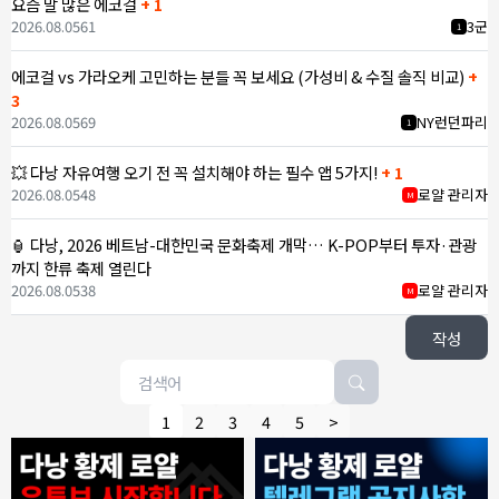
요즘 말 많은 에코걸
+ 1
2026.08.05
61
3군
1
에코걸 vs 가라오케 고민하는 분들 꼭 보세요 (가성비 & 수질 솔직 비교)
+
3
2026.08.05
69
NY런던파리
1
💥 다낭 자유여행 오기 전 꼭 설치해야 하는 필수 앱 5가지!
+ 1
2026.08.05
48
로얄 관리자
M
🏮 다낭, 2026 베트남-대한민국 문화축제 개막… K-POP부터 투자·관광
까지 한류 축제 열린다
2026.08.05
38
로얄 관리자
M
작성
1
2
3
4
5
>