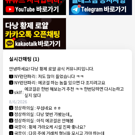
8/4/2026
모기한테물림
:
여기도 문의해보면 바로 알려줌
1
모기한테물림
:
정찰가보다 쌀수 없음
1
결혼안해
:
ㄹㅇ 팩트 ㅋㅋㅋㅋ
1
결혼안해
:
ㄹㅇ 팩트 ㅋㅋㅋㅋ
1
8/5/2026
실시간채팅
(1)
NY런던파리
:
다낭 에코걸 여기서 예약 가능한가요?
1
안녕하세요! 다낭 황제 로얄 공식 커뮤니티입니다.
3군
:
에코걸 좀 조심 하는게 좋음
1
NY런던파리
:
저도 많이 들었습니다 ㅋㅋ
1
NY런던파리
:
에코걸 하는 놈들 있으면 다 조지려고요
1
에코걸은 한번 해보는거 추천 ㅋㅋ 한번당하면 다시는하고
sklf
:
1
싶지 않다
8/6/2026
정상하의실
:
무섭네요 ㅎㅎ
1
정상하의실
:
다낭 몇번 가봤는데,,
1
정상하의실
:
아직 에코걸은 안해봄
1
국깡이
:
황제 가라오케 시설 진짜 좋나요?
1
국깡이
:
다음 주에 거래처 형님들 모시고 가야 하는데
1