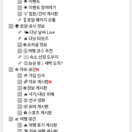
🌟 이벤트
🌟 이벤트 참여하기
💡 질문/건의 게시판
🎖️ 로얄 패키지 상품
🌍 로얄 공식 정보
🌤️ 다낭 날씨 Live
🔥 다낭 타임즈
🌐 오피셜 정보
🗓️ 여행 코스 추천
🏊‍♀️ 숙소 선정 도우미
🤔 늦은 밤 / 새벽 도착?
🍻 자유 공간
N
🤚 가입 인사
🌈 자유 게시판
N
🌐 정보 게시판
🔥 사기/내상 피해
😍 안구 정화
🤣 유머 게시판
⚽ 스포츠 게시판
🛫 여행 공간
🔥 여행 후기 게시판
🏖️ 자유 여행 게시판