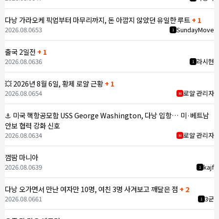
다낭 가라오케 픽업부터 마무리까지, 돈 아깝지 않았던 유일한 루트
+ 1
2026.08.06
53
SundayMove
1
출국 2일전
+ 1
2026.08.06
36
라시현
1
💥 2026년 8월 6일, 황제 로얄 근황
+ 1
2026.08.06
54
로얄 관리자
M
⚓ 미국 핵항공모함 USS George Washington, 다낭 입항… 미·베트남
안보 협력 강화 신호
2026.08.06
34
로얄 관리자
M
껌땀 마니아
2026.08.06
39
kajf
1
다낭 오가면서 만난 여자만 10명, 여친 3명 사겨보고 깨달은 점
+ 2
2026.08.06
61
3군
1