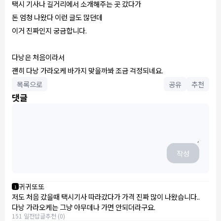
택시 기사나 길거리에서 소개해주는 곳 갔다가
돈 엄청 나왔다 이런 글도 많던데
이거 진짜인지 궁금합니다.
다낭은 처음이라서
괜히 다낭 가라오케 바가지 맞을까봐 조금 걱정되네요.
목록으로
공유
추천
댓글
작성
귀귀또또
1
저도 처음 갔을때 택시기사 따라갔다가 가격 진짜 많이 나왔습니다..
다낭 가라오케는 그냥 아무데나 가면 안되더라구요.
151 일전
답글
추천 (0)