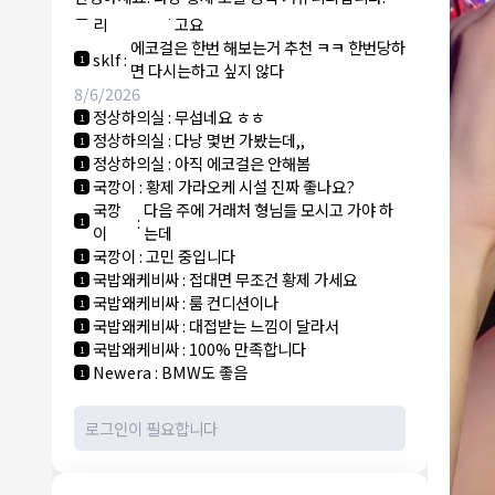
NY런던파
에코걸 하는 놈들 있으면 다 조지려
:
1
리
고요
에코걸은 한번 해보는거 추천 ㅋㅋ 한번당하
sklf
:
1
면 다시는하고 싶지 않다
8/6/2026
정상하의실
:
무섭네요 ㅎㅎ
1
정상하의실
:
다낭 몇번 가봤는데,,
1
정상하의실
:
아직 에코걸은 안해봄
1
국깡이
:
황제 가라오케 시설 진짜 좋나요?
1
국깡
다음 주에 거래처 형님들 모시고 가야 하
:
1
이
는데
국깡이
:
고민 중입니다
1
국밥왜케비싸
:
접대면 무조건 황제 가세요
1
국밥왜케비싸
:
룸 컨디션이나
1
국밥왜케비싸
:
대접받는 느낌이 달라서
1
국밥왜케비싸
:
100% 만족합니다
1
Newera
:
BMW도 좋음
1