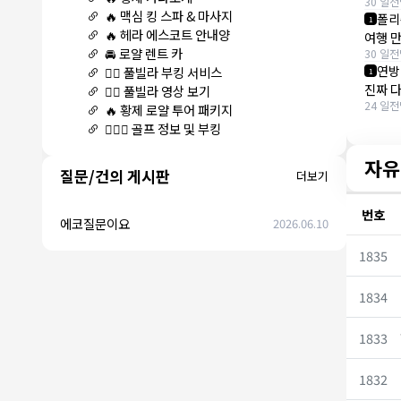
30 일전
🔥 맥심 킹 스파 & 마사지
폴리
1
🔥 헤라 에스코트 안내양
여행 
🚘 로얄 렌트 카
30 일전
연방
🏊‍♀️ 풀빌라 부킹 서비스
1
진짜 다
🏊‍♀️ 풀빌라 영상 보기
24 일전
🔥 황제 로얄 투어 패키지
🏌🏻‍♂️ 골프 정보 및 부킹
자유
질문/건의 게시판
더보기
번호
에코질문이요
2026.06.10
1835
1834
1833
1832