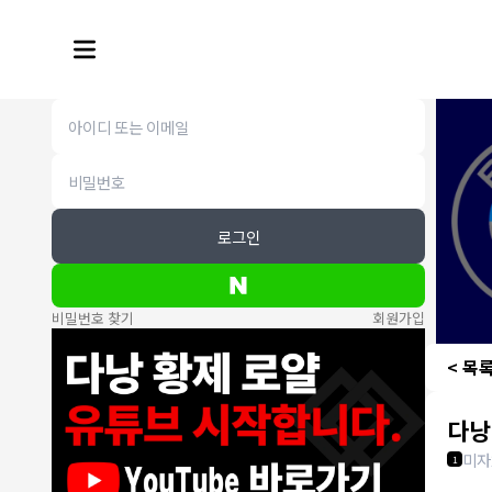
로그인
비밀번호 찾기
회원가입
< 목
다낭
미자
1