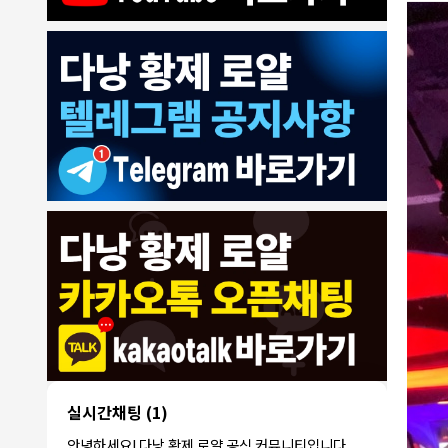
8/4/2026
모기한테물림
:
여기도 문의해보면 바로 알려줌
1
모기한테물림
:
정찰가보다 쌀수 없음
1
결혼안해
:
ㄹㅇ 팩트 ㅋㅋㅋㅋ
1
결혼안해
:
ㄹㅇ 팩트 ㅋㅋㅋㅋ
1
8/5/2026
NY런던파
다낭 에코걸 여기서 예약 가능한가
:
1
리
요?
3군
:
에코걸 좀 조심 하는게 좋음
1
실시간채팅
(1)
NY런던파리
:
저도 많이 들었습니다 ㅋㅋ
1
안녕하세요! 다낭 황제 로얄 공식 커뮤니티입니다.