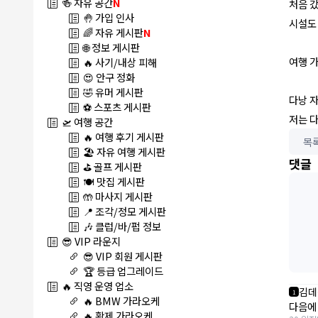
🍻 자유 공간
N
처음 갔
🤚 가입 인사
시설도 
🌈 자유 게시판
N
🌐 정보 게시판
여행 가
🔥 사기/내상 피해
😍 안구 정화
🤣 유머 게시판
다낭 자
⚽ 스포츠 게시판
저는 다
🛫 여행 공간
🔥 여행 후기 게시판
목
🏖️ 자유 여행 게시판
댓글
⛳ 골프 게시판
🍽️ 맛집 게시판
🤲 마사지 게시판
📍 조각/정모 게시판
🎶 클럽/바/펍 정보
😎 VIP 라운지
😎 VIP 회원 게시판
🏆 등급 업그레이드
🔥 직영 운영 업소
김데
1
🔥 BMW 가라오케
다음에
🔥 황제 가라오케