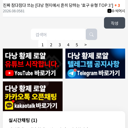
진짜 참다참다 쓰는 [다낭 현지에서 흔히 당하는 '호구 유형 TOP 3']
+ 3
2026.08.05
81
수석어시
1
작성
1
2
3
4
5
>
8/4/2026
모기한테물림
:
여기도 문의해보면 바로 알려줌
1
모기한테물림
:
정찰가보다 쌀수 없음
1
결혼안해
:
ㄹㅇ 팩트 ㅋㅋㅋㅋ
1
결혼안해
:
ㄹㅇ 팩트 ㅋㅋㅋㅋ
1
8/5/2026
실시간채팅
(1)
NY런던파리
:
다낭 에코걸 여기서 예약 가능한가요?
1