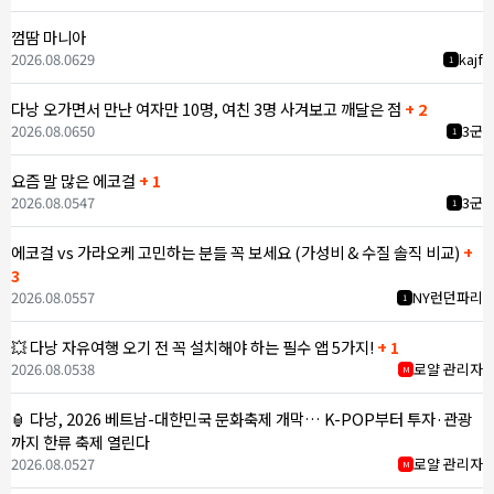
껌땀 마니아
2026.08.06
29
kajf
1
다낭 오가면서 만난 여자만 10명, 여친 3명 사겨보고 깨달은 점
+ 2
2026.08.06
50
3군
1
요즘 말 많은 에코걸
+ 1
2026.08.05
47
3군
1
에코걸 vs 가라오케 고민하는 분들 꼭 보세요 (가성비 & 수질 솔직 비교)
+
3
2026.08.05
57
NY런던파리
1
💥 다낭 자유여행 오기 전 꼭 설치해야 하는 필수 앱 5가지!
+ 1
2026.08.05
38
로얄 관리자
M
🏮 다낭, 2026 베트남-대한민국 문화축제 개막… K-POP부터 투자·관광
까지 한류 축제 열린다
2026.08.05
27
로얄 관리자
M