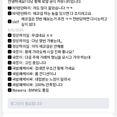
안녕하세요! 다낭 황제 로얄 공식 커뮤니티입니다.
3군
:
에코걸 좀 조심 하는게 좋음
1
NY런던파리
:
저도 많이 들었습니다 ㅋㅋ
1
NY런던파리
:
에코걸 하는 놈들 있으면 다 조지려고요
1
에코걸은 한번 해보는거 추천 ㅋㅋ 한번당하면 다시는하고
sklf
:
1
싶지 않다
8/6/2026
정상하의실
:
무섭네요 ㅎㅎ
1
정상하의실
:
다낭 몇번 가봤는데,,
1
정상하의실
:
아직 에코걸은 안해봄
1
국깡이
:
황제 가라오케 시설 진짜 좋나요?
1
국깡이
:
다음 주에 거래처 형님들 모시고 가야 하는데
1
국깡이
:
고민 중입니다
1
국밥왜케비싸
:
접대면 무조건 황제 가세요
1
국밥왜케비싸
:
룸 컨디션이나
1
국밥왜케비싸
:
대접받는 느낌이 달라서
1
국밥왜케비싸
:
100% 만족합니다
1
Newera
:
BMW도 좋음
1