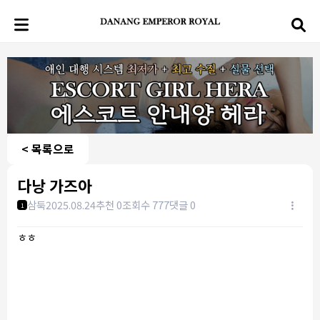
< 목록으로
다낭 가즈아
삼둑
2025.08.24
추천 0
조회수 777
댓글 0
1
ㅎㅎ