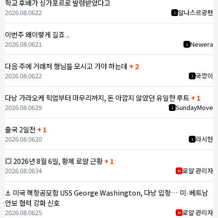
학교 후배가 싱가포르로 발령받았다고
2026.08.06
22
알나스르광팬
1
이번주 왜이렇게 길죠 ..
2026.08.06
21
Newera
1
다음 주에 거래처 형님들 모시고 가야 하는데
+ 2
2026.08.06
22
국깡이
1
다낭 가라오케 픽업부터 마무리까지, 돈 아깝지 않았던 유일한 루트
+ 1
2026.08.06
29
SundayMove
1
출국 2일전
+ 1
2026.08.06
20
라시현
1
💥 2026년 8월 6일, 황제 로얄 근황
+ 1
2026.08.06
34
로얄 관리자
M
⚓ 미국 핵항공모함 USS George Washington, 다낭 입항… 미·베트남
안보 협력 강화 신호
2026.08.06
25
로얄 관리자
M