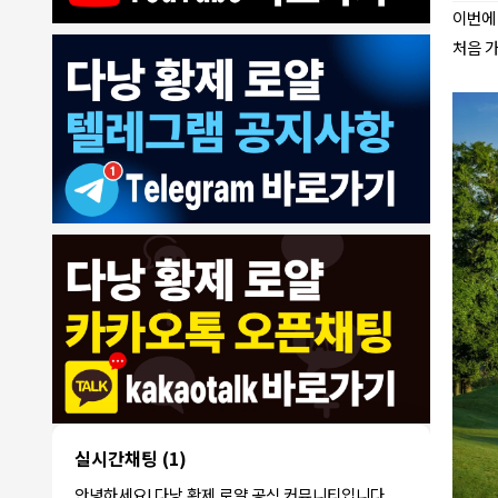
이번에
처음 
8/4/2026
모기한테물림
:
여기도 문의해보면 바로 알려줌
1
모기한테물림
:
정찰가보다 쌀수 없음
1
결혼안해
:
ㄹㅇ 팩트 ㅋㅋㅋㅋ
1
결혼안해
:
ㄹㅇ 팩트 ㅋㅋㅋㅋ
1
8/5/2026
NY런던파
다낭 에코걸 여기서 예약 가능한가
:
1
리
요?
3군
:
에코걸 좀 조심 하는게 좋음
1
실시간채팅
(1)
NY런던파리
:
저도 많이 들었습니다 ㅋㅋ
1
안녕하세요! 다낭 황제 로얄 공식 커뮤니티입니다.