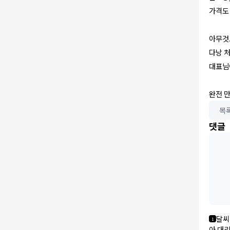
가격도
아무것
다낭 
대표님
완전 만
목
댓글
달씨
1
아 대