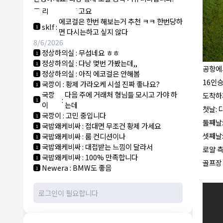
NY런던파
에코걸 하는 놈들 있으면 다 조지려
:
1
리
고요
에코걸은 한번 해보는거 추천 ㅋㅋ 한번당하
sklf
:
1
면 다시는하고 싶지 않다
8/6/2026
정상하의실
:
무섭네요 ㅎㅎ
1
정상하의실
:
다낭 몇번 가봤는데,,
1
공항에서
정상하의실
:
아직 에코걸은 안해봄
1
16인승
국깡이
:
황제 가라오케 시설 진짜 좋나요?
1
국깡
다음 주에 거래처 형님들 모시고 가야 하
도착하
:
1
이
는데
첫날: 
국깡이
:
고민 중입니다
1
둘째날
국밥왜케비싸
:
접대면 무조건 황제 가세요
1
셋째날
국밥왜케비싸
:
룸 컨디션이나
1
국밥왜케비싸
:
대접받는 느낌이 달라서
1
로얄 
국밥왜케비싸
:
100% 만족합니다
1
골프장
Newera
:
BMW도 좋음
1