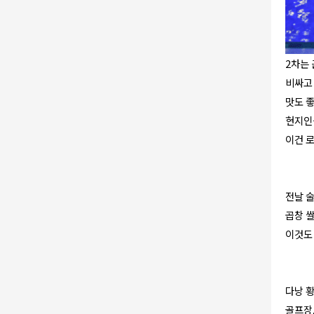
2차는 
비싸고
맛도 
현지인들
이건 
전날 술
곱창 쌀
이것도 
다낭 황
골프장,