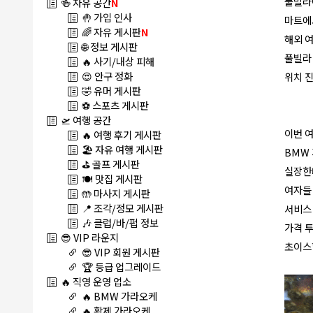
풀빌라
🍻 자유 공간
N
🤚 가입 인사
마트에서
🌈 자유 게시판
N
해외 여
🌐 정보 게시판
풀빌라 
🔥 사기/내상 피해
😍 안구 정화
위치 
🤣 유머 게시판
⚽ 스포츠 게시판
🛫 여행 공간
이번 여
🔥 여행 후기 게시판
🏖️ 자유 여행 게시판
BMW
⛳ 골프 게시판
실장한테
🍽️ 맛집 게시판
여자들
🤲 마사지 게시판
📍 조각/정모 게시판
서비스
🎶 클럽/바/펍 정보
가격 
😎 VIP 라운지
초이스할
😎 VIP 회원 게시판
🏆 등급 업그레이드
🔥 직영 운영 업소
🔥 BMW 가라오케
🔥 황제 가라오케