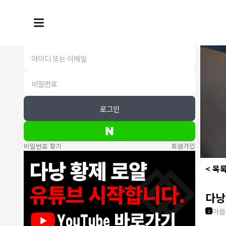
로그인
비밀번호 찾기
회원가입
< 목
다낭
아몰
1