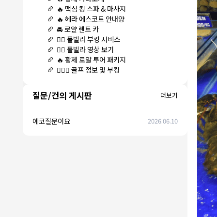
🔥 맥심 킹 스파 & 마사지
🔥 헤라 에스코트 안내양
🚘 로얄 렌트 카
🏊‍♀️ 풀빌라 부킹 서비스
🏊‍♀️ 풀빌라 영상 보기
🔥 황제 로얄 투어 패키지
🏌🏻‍♂️ 골프 정보 및 부킹
질문/건의 게시판
더보기
에코질문이요
2026.06.10