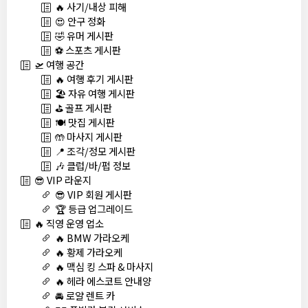
🔥 사기/내상 피해
😍 안구 정화
🤣 유머 게시판
⚽ 스포츠 게시판
🛫 여행 공간
🔥 여행 후기 게시판
🏖️ 자유 여행 게시판
⛳ 골프 게시판
🍽️ 맛집 게시판
🤲 마사지 게시판
📍 조각/정모 게시판
🎶 클럽/바/펍 정보
😎 VIP 라운지
😎 VIP 회원 게시판
🏆 등급 업그레이드
🔥 직영 운영 업소
🔥 BMW 가라오케
🔥 황제 가라오케
🔥 맥심 킹 스파 & 마사지
🔥 헤라 에스코트 안내양
🚘 로얄 렌트 카