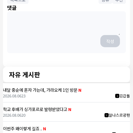
댓글
작성
자유 게시판
내달 중순에 혼자 가는데, 가라오케 1인 방문
N
2026.08.06
23
김갑돌
1
학교 후배가 싱가포르로 발령받았다고
N
2026.08.06
20
알나스르광팬
1
이번주 왜이렇게 길죠 ..
N