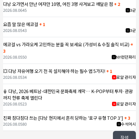
다낭 오가면서 만난 여자만 10명, 여친 3명 사겨보고 깨달은 점
+ 2
2026.08.06
45
3군
1
요즘 말 많은 에코걸
+ 1
2026.08.05
43
3군
1
에코걸 vs 가라오케 고민하는 분들 꼭 보세요 (가성비 & 수질 솔직 비교)
+
3
2026.08.05
50
NY런던파리
1
💥 다낭 자유여행 오기 전 꼭 설치해야 하는 필수 앱 5가지!
+ 1
2026.08.05
34
로얄 관리자
M
🏮 다낭, 2026 베트남-대한민국 문화축제 개막… K-POP부터 투자·관광
까지 한류 축제 열린다
2026.08.05
23
로얄 관리자
M
진짜 참다참다 쓰는 [다낭 현지에서 흔히 당하는 '호구 유형 TOP 3']
+ 3
2026.08.05
80
수석어시
1
작성