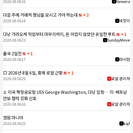
2026.08.06
16
Newera
1
다음 주에 거래처 형님들 모시고 가야 하는데
N
+ 2
2026.08.06
18
국깡이
1
다낭 가라오케 픽업부터 마무리까지, 돈 아깝지 않았던 유일한 루트
N
+ 1
2026.08.06
23
SundayMove
1
출국 2일전
N
+ 1
2026.08.06
17
라시현
1
💥 2026년 8월 6일, 황제 로얄 근황
N
+ 1
2026.08.06
29
로얄 관리자
M
⚓ 미국 핵항공모함 USS George Washington, 다낭 입항… 미·베트남
안보 협력 강화 신호
2026.08.06
16
로얄 관리자
M
껌땀 마니아
2026.08.06
25
kajf
1