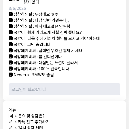
싶지 않다
8/6/2026
정상하의실
:
무섭네요 ㅎㅎ
1
정상하의실
:
다낭 몇번 가봤는데,,
1
정상하의실
:
아직 에코걸은 안해봄
1
국깡이
:
황제 가라오케 시설 진짜 좋나요?
1
국깡이
:
다음 주에 거래처 형님들 모시고 가야 하는데
1
국깡이
:
고민 중입니다
1
국밥왜케비싸
:
접대면 무조건 황제 가세요
1
국밥왜케비싸
:
룸 컨디션이나
1
국밥왜케비싸
:
대접받는 느낌이 달라서
1
국밥왜케비싸
:
100% 만족합니다
1
Newera
:
BMW도 좋음
1
메뉴
⭐ 문의 및 상담은?
⚡ 카톡 친구 추가하기
⚡ 24시 상담 센터