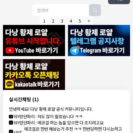
1
2
3
4
5
>
8/4/2026
모기한테물림
:
여기도 문의해보면 바로 알려줌
1
모기한테물림
:
정찰가보다 쌀수 없음
1
결혼안해
:
ㄹㅇ 팩트 ㅋㅋㅋㅋ
1
결혼안해
:
ㄹㅇ 팩트 ㅋㅋㅋㅋ
1
8/5/2026
실시간채팅
(1)
NY런던파리
:
다낭 에코걸 여기서 예약 가능한가요?
1
안녕하세요! 다낭 황제 로얄 공식 커뮤니티입니다.
3군
:
에코걸 좀 조심 하는게 좋음
1
NY런던파리
:
저도 많이 들었습니다 ㅋㅋ
1
NY런던파리
:
에코걸 하는 놈들 있으면 다 조지려고요
1
에코걸은 한번 해보는거 추천 ㅋㅋ 한번당하면 다시는하고
sklf
:
1