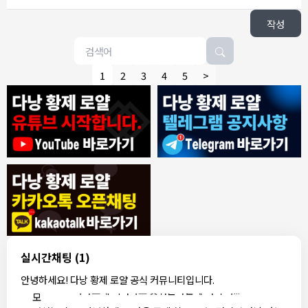
작성
1
2
3
4
5
>
7/30/2026
ROY
:
에코걸은 파면 팔수록 괴담만..
1
ROY
:
제 지인이 예약 후
1
ROY
:
갑자기 연락이 끊겨 당황했다네요
1
동동이
:
오늘 무슨 날인가요
1
동동이
:
군인들이 뭐 하는데 다낭에서
1
1000억 대표
:
축제 하던디요
1
8/4/2026
빨갱이관타나모
:
ㅎㅇ
1
실시간채팅
(1)
빨갱이
아까 오픈채팅에서 로컬 브로커라는 애가 카톡 왔는데
안녕하세요! 다낭 황제 로얄 공식 커뮤니티입니다.
관타나
:
1
가라오케 최저가로 맞춰준다는데 여기 가...
모