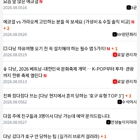
요즘 말 많은 에코걸
N
2026.08.05
16
3군
1
에코걸 vs 가라오케 고민하는 분들 꼭 보세요 (가성비 & 수질 솔직 비교)
N
+ 2
2026.08.05
20
NY런던파리
1
💥 다낭 자유여행 오기 전 꼭 설치해야 하는 필수 앱 5가지!
N
+ 1
2026.08.05
19
로얄 관리자
M
🏮 다낭, 2026 베트남-대한민국 문화축제 개막… K-POP부터 투자·관광
까지 한류 축제 열린다
N
2026.08.05
13
로얄 관리자
M
진짜 참다참다 쓰는 [다낭 현지에서 흔히 당하는 '호구 유형 TOP 3']
+ 3
2026.08.05
62
수석어시
1
다음 주에 친구들과 3명이서 다낭 가는데 예약 문의드립니다.
2026.08.05
27
언성높이지마라
1
다낭 갔다가 호구 안 당하는 팁 (길거리 브로커 걸러라)
+ 1