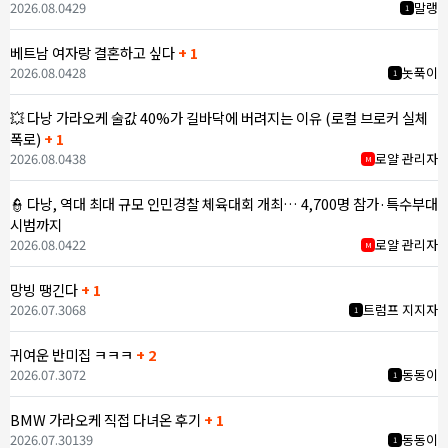
2026.08.04
29
말랭
1
베트남 여자랑 결혼하고 싶다
+ 1
2026.08.04
28
놋푹이
1
💥 다낭 가라오케 술값 40%가 길바닥에 버려지는 이유 (로컬 브로커 실체
폭로)
+ 1
2026.08.04
38
로얄 관리자
M
👮 다낭, 역대 최대 규모 인민경찰 체육대회 개최… 4,700명 참가·특수부대
시범까지
2026.08.04
22
로얄 관리자
M
망빙 땡긴다
+ 1
2026.07.30
68
트럼프 지지자
1
귀여운 반미집 ㅋㅋㅋ
+ 2
2026.07.30
72
동동이
1
BMW 가라오케 직접 다녀온 후기
+ 1
2026.07.30
139
동동이
1