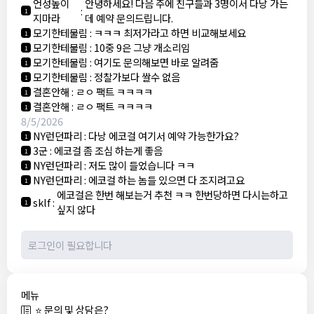
언성높이
안녕하세요! 다음 주에 친구들과 3명이서 다낭 가는
:
1
지마라
데 예약 문의드립니다.
모기한테물림
:
ㅋㅋㅋ 최저가라고 하면 비교해보세요
1
모기한테물림
:
10중 9은 그냥 개소리임
1
모기한테물림
:
여기도 문의해보면 바로 알려줌
1
모기한테물림
:
정찰가보다 쌀수 없음
1
결혼안해
:
ㄹㅇ 팩트 ㅋㅋㅋㅋ
1
결혼안해
:
ㄹㅇ 팩트 ㅋㅋㅋㅋ
1
8/5/2026
NY런던파리
:
다낭 에코걸 여기서 예약 가능한가요?
1
3군
:
에코걸 좀 조심 하는게 좋음
1
NY런던파리
:
저도 많이 들었습니다 ㅋㅋ
1
NY런던파리
:
에코걸 하는 놈들 있으면 다 조지려고요
1
에코걸은 한번 해보는거 추천 ㅋㅋ 한번당하면 다시는하고
sklf
:
1
싶지 않다
메뉴
⭐ 문의 및 상담은?