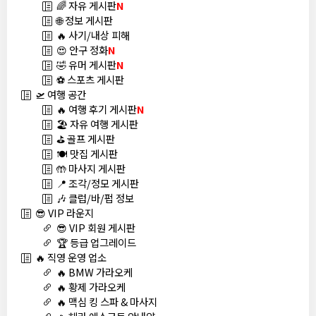
🌈 자유 게시판
N
🌐 정보 게시판
🔥 사기/내상 피해
😍 안구 정화
N
🤣 유머 게시판
N
⚽ 스포츠 게시판
🛫 여행 공간
🔥 여행 후기 게시판
N
🏖️ 자유 여행 게시판
⛳ 골프 게시판
🍽️ 맛집 게시판
🤲 마사지 게시판
📍 조각/정모 게시판
🎶 클럽/바/펍 정보
😎 VIP 라운지
😎 VIP 회원 게시판
🏆 등급 업그레이드
🔥 직영 운영 업소
🔥 BMW 가라오케
🔥 황제 가라오케
🔥 맥심 킹 스파 & 마사지