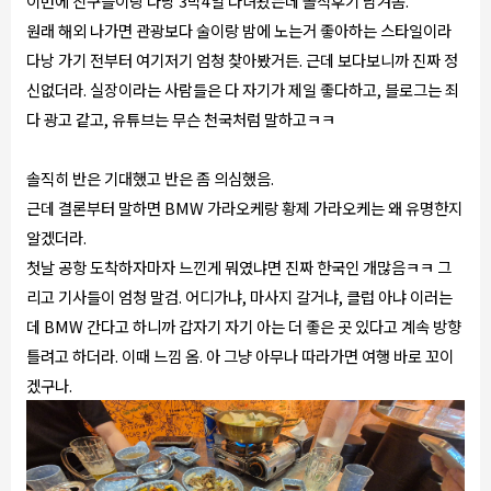
이번에 친구들이랑 다낭 3박4일 다녀왔는데 솔직후기 남겨봄.
원래 해외 나가면 관광보다 술이랑 밤에 노는거 좋아하는 스타일이라
다낭 가기 전부터 여기저기 엄청 찾아봤거든. 근데 보다보니까 진짜 정
신없더라. 실장이라는 사람들은 다 자기가 제일 좋다하고, 블로그는 죄
다 광고 같고, 유튜브는 무슨 천국처럼 말하고ㅋㅋ
솔직히 반은 기대했고 반은 좀 의심했음.
근데 결론부터 말하면 BMW 가라오케랑 황제 가라오케는 왜 유명한지
알겠더라.
첫날 공항 도착하자마자 느낀게 뭐였냐면 진짜 한국인 개많음ㅋㅋ 그
리고 기사들이 엄청 말검. 어디가냐, 마사지 갈거냐, 클럽 아냐 이러는
데 BMW 간다고 하니까 갑자기 자기 아는 더 좋은 곳 있다고 계속 방향
틀려고 하더라. 이때 느낌 옴. 아 그냥 아무나 따라가면 여행 바로 꼬이
겠구나.