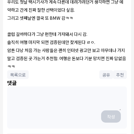
우리도 첫날 택시기사가 계속 다른데 데려가려던거 생각하면 그냥 예
약하고 간게 진짜 잘한 선택이었다 싶음.
그리고 셋째날엔 결국 또 BMW 감ㅋㅋ
클럽 갈까하다가 그냥 편한데 가자돼서 다시 감.
솔직히 여행 마지막 되면 검증된데만 찾게된다 ㄹㅇ.
암튼 다낭 처음 가는 사람들은 괜히 인터넷 광고만 보고 아무데나 가지
말고 검증된 곳 가는거 추천함. 여행은 돈보다 기분 망치면 진짜 답없음
ㅋㅋ
목록으로
공유
추천
댓글
작성