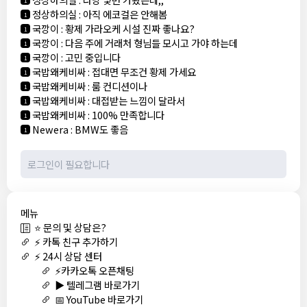
정상하의실
:
아직 에코걸은 안해봄
1
국깡이
:
황제 가라오케 시설 진짜 좋나요?
1
국깡이
:
다음 주에 거래처 형님들 모시고 가야 하는데
1
국깡이
:
고민 중입니다
1
국밥왜케비싸
:
접대면 무조건 황제 가세요
1
국밥왜케비싸
:
룸 컨디션이나
1
국밥왜케비싸
:
대접받는 느낌이 달라서
1
국밥왜케비싸
:
100% 만족합니다
1
Newera
:
BMW도 좋음
1
메뉴
⭐ 문의 및 상담은?
⚡ 카톡 친구 추가하기
⚡ 24시 상담 센터
⚡카카오톡 오픈채팅
▶️ 텔레그램 바로가기
📅 YouTube 바로가기