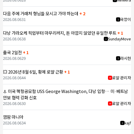
다음 주에 거래처 형님들 모시고 가야 하는데
+ 2
2026.08.06
31
국깡이
1
다낭 가라오케 픽업부터 마무리까지, 돈 아깝지 않았던 유일한 루트
+ 1
2026.08.06
38
SundayMove
1
출국 2일전
+ 1
2026.08.06
29
라시현
1
💥 2026년 8월 6일, 황제 로얄 근황
+ 1
2026.08.06
44
로얄 관리자
M
⚓ 미국 핵항공모함 USS George Washington, 다낭 입항… 미·베트남
안보 협력 강화 신호
2026.08.06
30
로얄 관리자
M
껌땀 마니아
2026.08.06
34
kajf
1