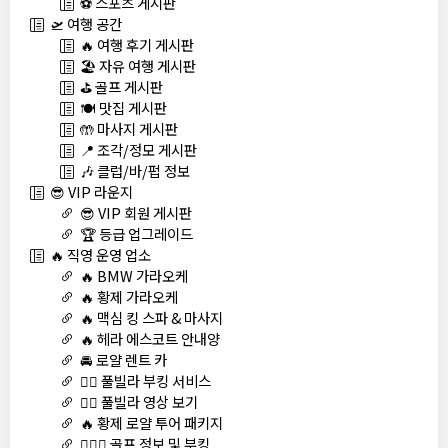
⚽ 스포츠 게시판
🛫 여행 공간
🔥 여행 후기 게시판
🏖️ 자유 여행 게시판
⛳ 골프 게시판
🍽️ 맛집 게시판
🤲 마사지 게시판
📍 조각/정모 게시판
🎶 클럽/바/펍 정보
😎 VIP 라운지
😎 VIP 회원 게시판
🏆 등급 업그레이드
🔥 직영 운영 업소
🔥 BMW 가라오케
🔥 황제 가라오케
🔥 맥심 킹 스파 & 마사지
🔥 헤라 에스코트 안내양
🚘 로얄 렌트 카
🏊‍♀️ 풀빌라 부킹 서비스
🏊‍♀️ 풀빌라 영상 보기
🔥 황제 로얄 투어 패키지
🏌🏻‍♂️ 골프 정보 및 부킹