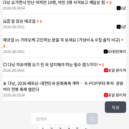
다낭 오가면서 만난 여자만 10명, 여친 3명 사겨보고 깨달은 점
+ 2
2026.08.06
54
3군
1
요즘 말 많은 에코걸
+ 1
2026.08.05
51
3군
1
에코걸 vs 가라오케 고민하는 분들 꼭 보세요 (가성비 & 수질 솔직 비교)
+
3
2026.08.05
61
NY런던파리
1
💥 다낭 자유여행 오기 전 꼭 설치해야 하는 필수 앱 5가지!
+ 1
2026.08.05
41
로얄 관리자
M
🏮 다낭, 2026 베트남-대한민국 문화축제 개막… K-POP부터 투자·관광
까지 한류 축제 열린다
2026.08.05
34
로얄 관리자
M
작성
1
2
3
4
5
>