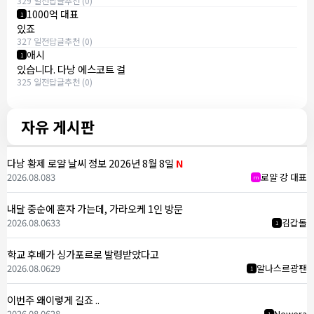
329 일전
답글
추천 (0)
1000억 대표
1
있죠
327 일전
답글
추천 (0)
애시
1
있습니다. 다낭 에스코트 걸
325 일전
답글
추천 (0)
자유 게시판
다낭 황제 로얄 날씨 정보 2026년 8월 8일
N
2026.08.08
3
로얄 강 대표
m
내달 중순에 혼자 가는데, 가라오케 1인 방문
2026.08.06
33
김갑돌
1
학교 후배가 싱가포르로 발령받았다고
2026.08.06
29
알나스르광팬
1
이번주 왜이렇게 길죠 ..
2026.08.06
28
Newera
1