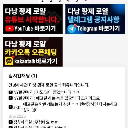
8/4/2026
모기한테물림
:
여기도 문의해보면 바로 알려줌
1
모기한테물림
:
정찰가보다 쌀수 없음
1
결혼안해
:
ㄹㅇ 팩트 ㅋㅋㅋㅋ
1
결혼안해
:
ㄹㅇ 팩트 ㅋㅋㅋㅋ
1
8/5/2026
실시간채팅
(1)
NY런던파리
:
다낭 에코걸 여기서 예약 가능한가요?
1
안녕하세요! 다낭 황제 로얄 공식 커뮤니티입니다.
3군
:
에코걸 좀 조심 하는게 좋음
1
NY런던파리
:
저도 많이 들었습니다 ㅋㅋ
1
NY런던파리
:
에코걸 하는 놈들 있으면 다 조지려고요
1
에코걸은 한번 해보는거 추천 ㅋㅋ 한번당하면 다시는하고
sklf
:
1
싶지 않다
8/6/2026
정상하의실
:
무섭네요 ㅎㅎ
1
정상하의실
:
다낭 몇번 가봤는데,,
1