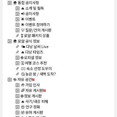
🌍 통합 공지사항
🔥 소개 및 필독
📢 공지사항
🌟 이벤트
🌟 이벤트 참여하기
💡 질문/건의 게시판
🎖️ 로얄 패키지 상품
🌍 로얄 공식 정보
🌤️ 다낭 날씨 Live
🔥 다낭 타임즈
🌐 오피셜 정보
🗓️ 여행 코스 추천
🏊‍♀️ 숙소 선정 도우미
🤔 늦은 밤 / 새벽 도착?
🍻 자유 공간
N
🤚 가입 인사
🌈 자유 게시판
N
🌐 정보 게시판
🔥 사기/내상 피해
😍 안구 정화
🤣 유머 게시판