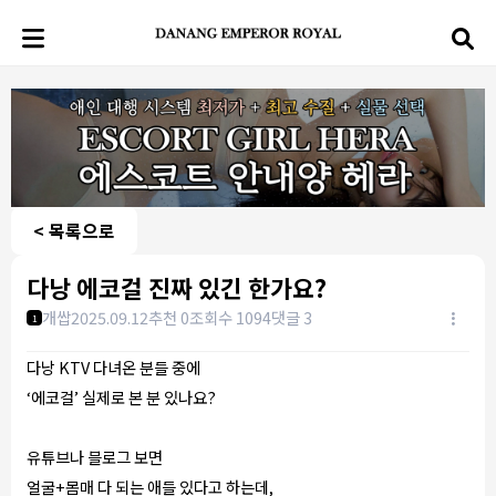
< 목록으로
다낭 에코걸 진짜 있긴 한가요?
개쌉
2025.09.12
추천 0
조회수 1094
댓글 3
1
다낭 KTV 다녀온 분들 중에
‘에코걸’ 실제로 본 분 있나요?
유튜브나 블로그 보면
얼굴+몸매 다 되는 애들 있다고 하는데,