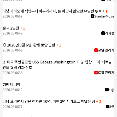
다낭 가라오케 픽업부터 마무리까지, 돈 아깝지 않았던 유일한 루트
+ 1
2026.08.06
67
SundayMove
1
출국 2일전
+ 1
2026.08.06
42
라시현
1
💥 2026년 8월 6일, 황제 로얄 근황
+ 1
2026.08.06
62
로얄 관리자
M
⚓ 미국 핵항공모함 USS George Washington, 다낭 입항… 미·베트남
안보 협력 강화 신호
2026.08.06
36
로얄 관리자
M
껌땀 마니아
2026.08.06
42
kajf
1
다낭 오가면서 만난 여자만 10명, 여친 3명 사겨보고 깨달은 점
+ 2
2026.08.06
77
3군
1