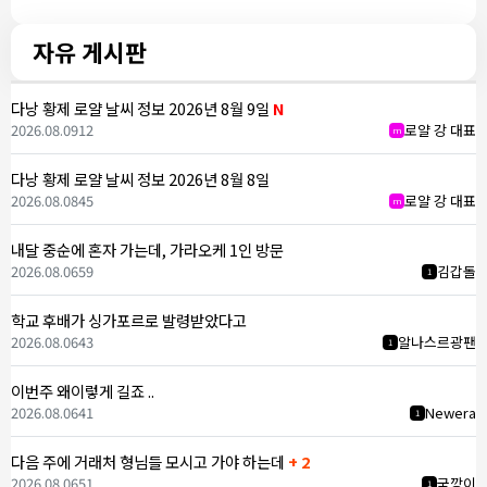
자유 게시판
다낭 황제 로얄 날씨 정보 2026년 8월 9일
N
2026.08.09
12
로얄 강 대표
m
다낭 황제 로얄 날씨 정보 2026년 8월 8일
2026.08.08
45
로얄 강 대표
m
내달 중순에 혼자 가는데, 가라오케 1인 방문
2026.08.06
59
김갑돌
1
학교 후배가 싱가포르로 발령받았다고
2026.08.06
43
알나스르광팬
1
이번주 왜이렇게 길죠 ..
2026.08.06
41
Newera
1
다음 주에 거래처 형님들 모시고 가야 하는데
+ 2
2026.08.06
51
국깡이
1