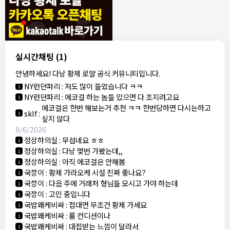
모기한테물림
:
여기도 문의해보면 바로 알려줌
1
모기한테물림
:
정찰가보다 쌀수 없음
1
결혼안해
:
ㄹㅇ 팩트 ㅋㅋㅋㅋ
1
결혼안해
:
ㄹㅇ 팩트 ㅋㅋㅋㅋ
1
8/5/2026
실시간채팅
(1)
NY런던파리
:
다낭 에코걸 여기서 예약 가능한가요?
1
안녕하세요! 다낭 황제 로얄 공식 커뮤니티입니다.
3군
:
에코걸 좀 조심 하는게 좋음
1
NY런던파리
:
저도 많이 들었습니다 ㅋㅋ
1
NY런던파리
:
에코걸 하는 놈들 있으면 다 조지려고요
1
에코걸은 한번 해보는거 추천 ㅋㅋ 한번당하면 다시는하고
sklf
:
1
싶지 않다
8/6/2026
정상하의실
:
무섭네요 ㅎㅎ
1
정상하의실
:
다낭 몇번 가봤는데,,
1
정상하의실
:
아직 에코걸은 안해봄
1
국깡이
:
황제 가라오케 시설 진짜 좋나요?
1
국깡이
:
다음 주에 거래처 형님들 모시고 가야 하는데
1
국깡이
:
고민 중입니다
1
국밥왜케비싸
:
접대면 무조건 황제 가세요
1
국밥왜케비싸
:
룸 컨디션이나
1
국밥왜케비싸
:
대접받는 느낌이 달라서
1