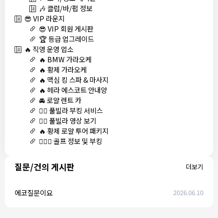
🎶 클럽/바/펍 정보
😎 VIP 라운지
😎 VIP 회원 게시판
🏆 등급 업그레이드
🔥 직영 운영 업소
🔥 BMW 가라오케
🔥 황제 가라오케
🔥 맥심 킹 스파 & 마사지
🔥 헤라 에스코트 안내양
🚘 로얄 렌트 카
🏊‍♀️ 풀빌라 부킹 서비스
🏊‍♀️ 풀빌라 영상 보기
🔥 황제 로얄 투어 패키지
🏌🏻‍♂️ 골프 정보 및 부킹
질문/건의 게시판
더보기
에코질문이요
2026.06.10