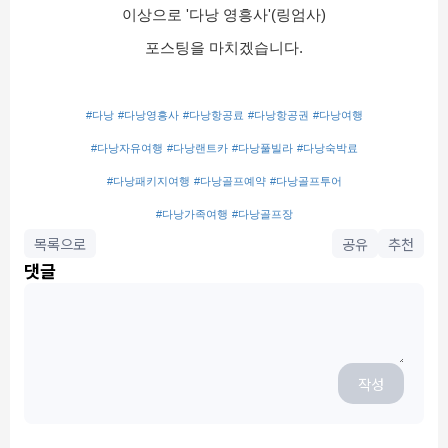
이상으로 '다낭 영흥사'(링엄사)
포스팅을 마치겠습니다.
#다낭
#다낭영흥사
#다낭항공료
#다낭항공권
#다낭여행
#다낭자유여행
#다낭랜트카
#다낭풀빌라
#다낭숙박료
#다낭패키지여행
#다낭골프예약
#다낭골프투어
#다낭가족여행
#다낭골프장
목록으로
공유
추천
댓글
작성