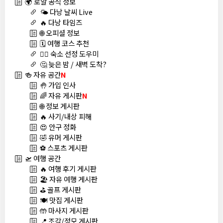
🌍 로얄 공식 정보
🌤️ 다낭 날씨 Live
🔥 다낭 타임즈
🌐 오피셜 정보
🗓️ 여행 코스 추천
🏊‍♀️ 숙소 선정 도우미
🤔 늦은 밤 / 새벽 도착?
🍻 자유 공간
N
🤚 가입 인사
🌈 자유 게시판
N
🌐 정보 게시판
🔥 사기/내상 피해
😍 안구 정화
🤣 유머 게시판
⚽ 스포츠 게시판
🛫 여행 공간
🔥 여행 후기 게시판
🏖️ 자유 여행 게시판
⛳ 골프 게시판
🍽️ 맛집 게시판
🤲 마사지 게시판
📍 조각/정모 게시판