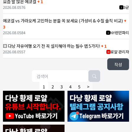
요즘 말 많은 에코걸
+ 1
2026.08.05
76
3군
1
에코걸 vs 가라오케 고민하는 분들 꼭 보세요 (가성비 & 수질 솔직 비교)
+
3
2026.08.05
84
NY런던파리
1
💥 다낭 자유여행 오기 전 꼭 설치해야 하는 필수 앱 5가지!
+ 1
2026.08.05
57
로얄 관리자
M
작성
1
2
3
4
5
>
8/4/2026