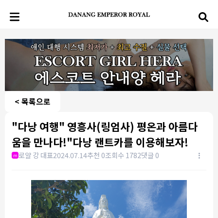
< 목록으로
"다낭 여행" 영흥사(링엄사) 평온과 아름다
움을 만나다!"다낭 랜트카를 이용해보자!
로얄 강 대표
2024.07.14
추천 0
조회수 1782
댓글 0
m