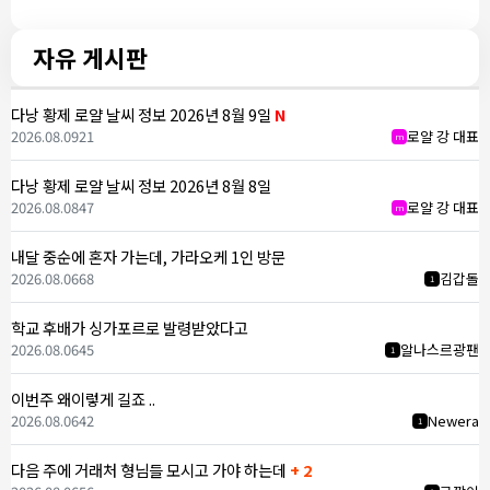
자유 게시판
다낭 황제 로얄 날씨 정보 2026년 8월 9일
N
2026.08.09
21
로얄 강 대표
m
다낭 황제 로얄 날씨 정보 2026년 8월 8일
2026.08.08
47
로얄 강 대표
m
내달 중순에 혼자 가는데, 가라오케 1인 방문
2026.08.06
68
김갑돌
1
학교 후배가 싱가포르로 발령받았다고
2026.08.06
45
알나스르광팬
1
이번주 왜이렇게 길죠 ..
2026.08.06
42
Newera
1
다음 주에 거래처 형님들 모시고 가야 하는데
+ 2