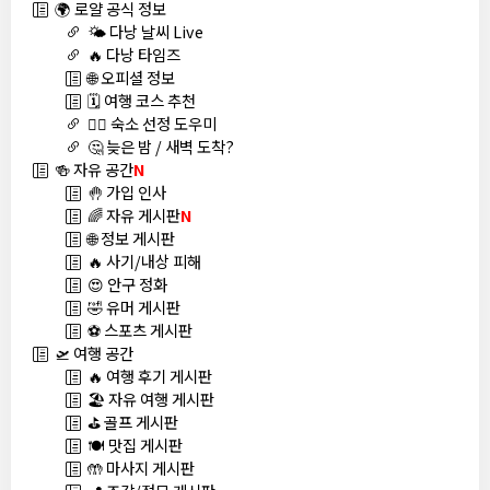
🌍 로얄 공식 정보
🌤️ 다낭 날씨 Live
🔥 다낭 타임즈
🌐 오피셜 정보
🗓️ 여행 코스 추천
🏊‍♀️ 숙소 선정 도우미
🤔 늦은 밤 / 새벽 도착?
🍻 자유 공간
N
🤚 가입 인사
🌈 자유 게시판
N
🌐 정보 게시판
🔥 사기/내상 피해
😍 안구 정화
🤣 유머 게시판
⚽ 스포츠 게시판
🛫 여행 공간
🔥 여행 후기 게시판
🏖️ 자유 여행 게시판
⛳ 골프 게시판
🍽️ 맛집 게시판
🤲 마사지 게시판