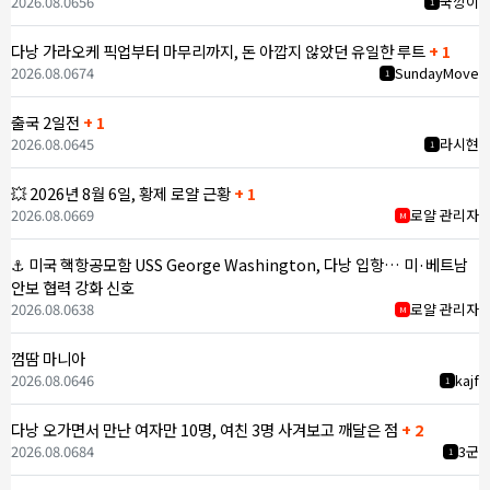
2026.08.06
56
국깡이
1
다낭 가라오케 픽업부터 마무리까지, 돈 아깝지 않았던 유일한 루트
+ 1
2026.08.06
74
SundayMove
1
출국 2일전
+ 1
2026.08.06
45
라시현
1
💥 2026년 8월 6일, 황제 로얄 근황
+ 1
2026.08.06
69
로얄 관리자
M
⚓ 미국 핵항공모함 USS George Washington, 다낭 입항… 미·베트남
안보 협력 강화 신호
2026.08.06
38
로얄 관리자
M
껌땀 마니아
2026.08.06
46
kajf
1
다낭 오가면서 만난 여자만 10명, 여친 3명 사겨보고 깨달은 점
+ 2
2026.08.06
84
3군
1