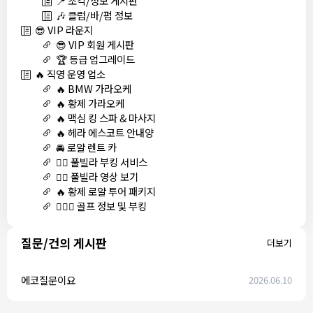
📍 조각/정모 게시판
🎶 클럽/바/펍 정보
😎 VIP 라운지
😎 VIP 회원 게시판
🏆 등급 업그레이드
🔥 직영 운영 업소
🔥 BMW 가라오케
🔥 황제 가라오케
🔥 맥심 킹 스파 & 마사지
🔥 헤라 에스코트 안내양
🚘 로얄 렌트 카
🏊‍♀️ 풀빌라 부킹 서비스
🏊‍♀️ 풀빌라 영상 보기
🔥 황제 로얄 투어 패키지
🏌🏻‍♂️ 골프 정보 및 부킹
질문/건의 게시판
더보기
에코질문이요
2026.06.10