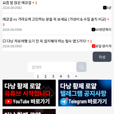
요즘 말 많은 에코걸
+ 1
2026.08.05
82
3군
1
에코걸 vs 가라오케 고민하는 분들 꼭 보세요 (가성비 & 수질 솔직 비교)
+
3
2026.08.05
96
NY런던파리
1
💥 다낭 자유여행 오기 전 꼭 설치해야 하는 필수 앱 5가지!
+ 1
2026.08.05
60
로얄 관리자
M
작성
1
2
3
4
5
>