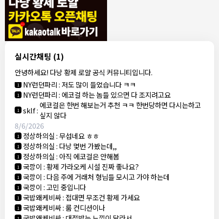
8/4/2026
모기한테물림
:
여기도 문의해보면 바로 알려줌
1
모기한테물림
:
정찰가보다 쌀수 없음
1
결혼안해
:
ㄹㅇ 팩트 ㅋㅋㅋㅋ
1
결혼안해
:
ㄹㅇ 팩트 ㅋㅋㅋㅋ
1
8/5/2026
실시간채팅
(1)
NY런던파리
:
다낭 에코걸 여기서 예약 가능한가요?
1
안녕하세요! 다낭 황제 로얄 공식 커뮤니티입니다.
3군
:
에코걸 좀 조심 하는게 좋음
1
NY런던파리
:
저도 많이 들었습니다 ㅋㅋ
1
NY런던파리
:
에코걸 하는 놈들 있으면 다 조지려고요
1
에코걸은 한번 해보는거 추천 ㅋㅋ 한번당하면 다시는하고
sklf
:
1
싶지 않다
8/6/2026
정상하의실
:
무섭네요 ㅎㅎ
1
정상하의실
:
다낭 몇번 가봤는데,,
1
정상하의실
:
아직 에코걸은 안해봄
1
국깡이
:
황제 가라오케 시설 진짜 좋나요?
1
국깡이
:
다음 주에 거래처 형님들 모시고 가야 하는데
1
국깡이
:
고민 중입니다
1
국밥왜케비싸
:
접대면 무조건 황제 가세요
1
국밥왜케비싸
:
룸 컨디션이나
1
국밥왜케비싸
:
대접받는 느낌이 달라서
1