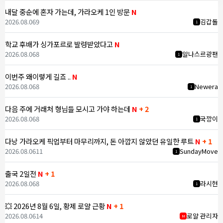
내달 중순에 혼자 가는데, 가라오케 1인 방문
N
2026.08.06
9
김갑돌
1
학교 후배가 싱가포르로 발령받았다고
N
2026.08.06
8
알나스르광팬
1
이번주 왜이렇게 길죠 ..
N
2026.08.06
8
Newera
1
다음 주에 거래처 형님들 모시고 가야 하는데
N
+ 2
2026.08.06
8
국깡이
1
다낭 가라오케 픽업부터 마무리까지, 돈 아깝지 않았던 유일한 루트
N
+ 1
2026.08.06
11
SundayMove
1
출국 2일전
N
+ 1
2026.08.06
8
라시현
1
💥 2026년 8월 6일, 황제 로얄 근황
N
+ 1
2026.08.06
14
로얄 관리자
M