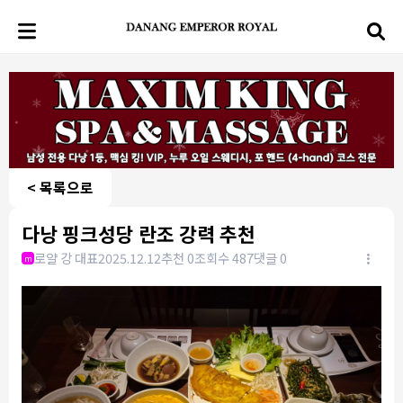
< 목록으로
다낭 핑크성당 란조 강력 추천
로얄 강 대표
2025.12.12
추천 0
조회수 487
댓글 0
m