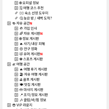
🌐 오피셜 정보
🗓️ 여행 코스 추천
🏊‍♀️ 숙소 선정 도우미
🤔 늦은 밤 / 새벽 도착?
🍻 자유 공간
N
🤚 가입 인사
🌈 자유 게시판
N
🌐 정보 게시판
🔥 사기/내상 피해
😍 안구 정화
🤣 유머 게시판
N
⚽ 스포츠 게시판
🛫 여행 공간
🔥 여행 후기 게시판
🏖️ 자유 여행 게시판
⛳ 골프 게시판
🍽️ 맛집 게시판
🤲 마사지 게시판
📍 조각/정모 게시판
🎶 클럽/바/펍 정보
😎 VIP 라운지