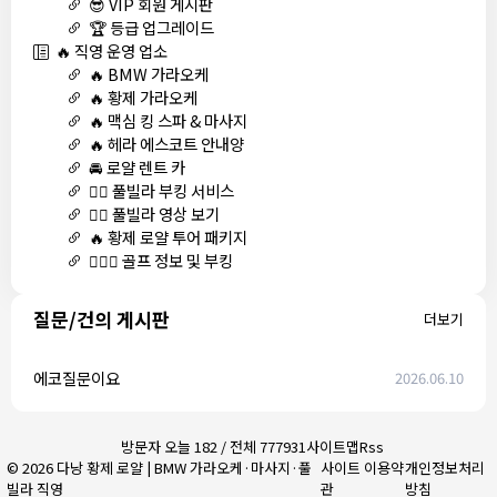
😎 VIP 회원 게시판
🏆 등급 업그레이드
🔥 직영 운영 업소
🔥 BMW 가라오케
🔥 황제 가라오케
🔥 맥심 킹 스파 & 마사지
🔥 헤라 에스코트 안내양
🚘 로얄 렌트 카
🏊‍♀️ 풀빌라 부킹 서비스
🏊‍♀️ 풀빌라 영상 보기
🔥 황제 로얄 투어 패키지
🏌🏻‍♂️ 골프 정보 및 부킹
질문/건의 게시판
더보기
에코질문이요
2026.06.10
방문자 오늘 182 / 전체 777931
사이트맵
Rss
© 2026 다낭 황제 로얄 | BMW 가라오케·마사지·풀
사이트 이용약
개인정보처리
빌라 직영
관
방침