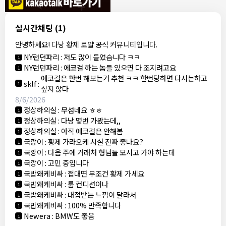
결혼안해
:
ㄹㅇ 팩트 ㅋㅋㅋㅋ
1
결혼안해
:
ㄹㅇ 팩트 ㅋㅋㅋㅋ
1
8/5/2026
실시간채팅
(1)
NY런던파리
:
다낭 에코걸 여기서 예약 가능한가요?
1
안녕하세요! 다낭 황제 로얄 공식 커뮤니티입니다.
3군
:
에코걸 좀 조심 하는게 좋음
1
NY런던파리
:
저도 많이 들었습니다 ㅋㅋ
1
NY런던파리
:
에코걸 하는 놈들 있으면 다 조지려고요
1
에코걸은 한번 해보는거 추천 ㅋㅋ 한번당하면 다시는하고
sklf
:
1
싶지 않다
8/6/2026
정상하의실
:
무섭네요 ㅎㅎ
1
정상하의실
:
다낭 몇번 가봤는데,,
1
정상하의실
:
아직 에코걸은 안해봄
1
국깡이
:
황제 가라오케 시설 진짜 좋나요?
1
국깡이
:
다음 주에 거래처 형님들 모시고 가야 하는데
1
국깡이
:
고민 중입니다
1
국밥왜케비싸
:
접대면 무조건 황제 가세요
1
국밥왜케비싸
:
룸 컨디션이나
1
국밥왜케비싸
:
대접받는 느낌이 달라서
1
국밥왜케비싸
:
100% 만족합니다
1
Newera
:
BMW도 좋음
1