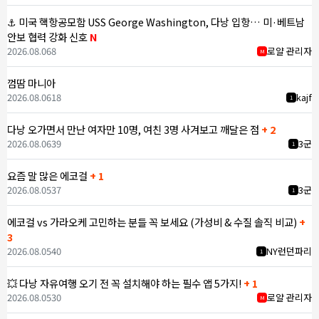
⚓ 미국 핵항공모함 USS George Washington, 다낭 입항… 미·베트남
안보 협력 강화 신호
N
2026.08.06
8
로얄 관리자
M
껌땀 마니아
2026.08.06
18
kajf
1
다낭 오가면서 만난 여자만 10명, 여친 3명 사겨보고 깨달은 점
+ 2
2026.08.06
39
3군
1
요즘 말 많은 에코걸
+ 1
2026.08.05
37
3군
1
에코걸 vs 가라오케 고민하는 분들 꼭 보세요 (가성비 & 수질 솔직 비교)
+
3
2026.08.05
40
NY런던파리
1
💥 다낭 자유여행 오기 전 꼭 설치해야 하는 필수 앱 5가지!
+ 1
2026.08.05
30
로얄 관리자
M