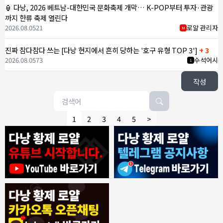
🏮 다낭, 2026 베트남-대한민국 문화축제 개막… K-POP부터 투자·관광
까지 한류 축제 열린다
2026.08.05
21
로얄 관리자
M
진짜 참다참다 쓰는 [다낭 현지에서 흔히 당하는 '호구 유형 TOP 3']
+ 3
2026.08.05
73
수석어시
1
작성
1
2
3
4
5
>
8/4/2026
모기한테물림
:
여기도 문의해보면 바로 알려줌
1
모기한테물림
:
정찰가보다 쌀수 없음
1