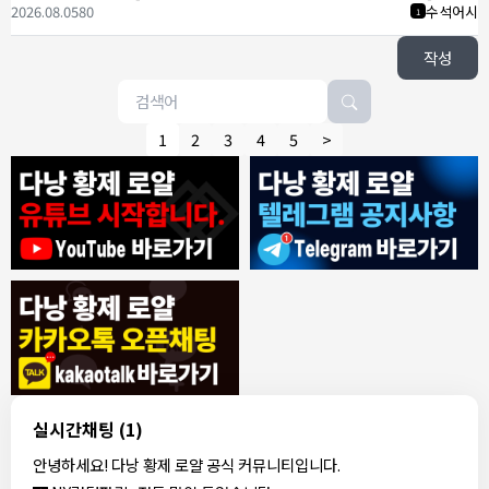
2026.08.05
80
수석어시
1
작성
1
2
3
4
5
>
8/4/2026
모기한테물림
:
여기도 문의해보면 바로 알려줌
1
모기한테물림
:
정찰가보다 쌀수 없음
1
결혼안해
:
ㄹㅇ 팩트 ㅋㅋㅋㅋ
1
결혼안해
:
ㄹㅇ 팩트 ㅋㅋㅋㅋ
1
8/5/2026
실시간채팅
(1)
NY런던파리
:
다낭 에코걸 여기서 예약 가능한가요?
1
안녕하세요! 다낭 황제 로얄 공식 커뮤니티입니다.
3군
:
에코걸 좀 조심 하는게 좋음
1