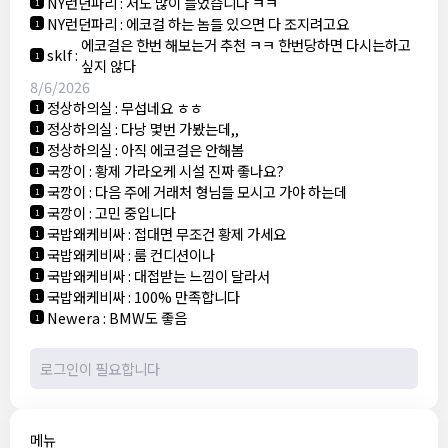
NY런던파리
:
저도 많이 들었습니다 ㅋㅋ
1
NY런던파리
:
에코걸 하는 놈들 있으면 다 조지려고요
1
에코걸은 한번 해보는거 추천 ㅋㅋ 한번당하면 다시는하고
sklf
:
1
싶지 않다
8/6/2026
정상하의실
:
무섭네요 ㅎㅎ
1
정상하의실
:
다낭 몇번 가봤는데,,
1
정상하의실
:
아직 에코걸은 안해봄
1
국깡이
:
황제 가라오케 시설 진짜 좋나요?
1
국깡이
:
다음 주에 거래처 형님들 모시고 가야 하는데
1
국깡이
:
고민 중입니다
1
국밥왜케비싸
:
접대면 무조건 황제 가세요
1
국밥왜케비싸
:
룸 컨디션이나
1
국밥왜케비싸
:
대접받는 느낌이 달라서
1
국밥왜케비싸
:
100% 만족합니다
1
Newera
:
BMW도 좋음
1
메뉴