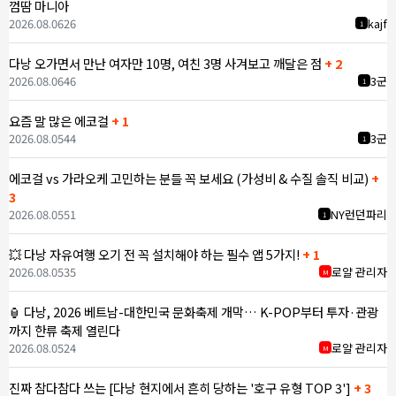
껌땀 마니아
2026.08.06
26
kajf
1
다낭 오가면서 만난 여자만 10명, 여친 3명 사겨보고 깨달은 점
+ 2
2026.08.06
46
3군
1
요즘 말 많은 에코걸
+ 1
2026.08.05
44
3군
1
에코걸 vs 가라오케 고민하는 분들 꼭 보세요 (가성비 & 수질 솔직 비교)
+
3
2026.08.05
51
NY런던파리
1
💥 다낭 자유여행 오기 전 꼭 설치해야 하는 필수 앱 5가지!
+ 1
2026.08.05
35
로얄 관리자
M
🏮 다낭, 2026 베트남-대한민국 문화축제 개막… K-POP부터 투자·관광
까지 한류 축제 열린다
2026.08.05
24
로얄 관리자
M
진짜 참다참다 쓰는 [다낭 현지에서 흔히 당하는 '호구 유형 TOP 3']
+ 3