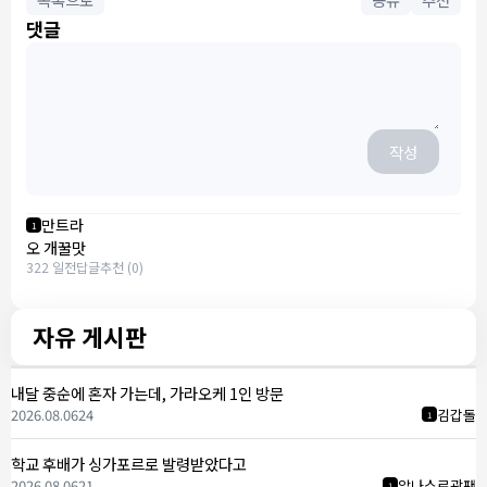
댓글
작성
만트라
1
오 개꿀맛
322 일전
답글
추천 (0)
자유 게시판
내달 중순에 혼자 가는데, 가라오케 1인 방문
2026.08.06
24
김갑돌
1
학교 후배가 싱가포르로 발령받았다고
2026.08.06
21
알나스르광팬
1