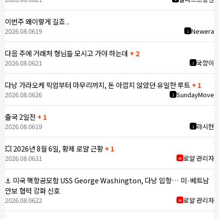
이번주 왜이렇게 길죠 ..
2026.08.06
19
Newera
1
다음 주에 거래처 형님들 모시고 가야 하는데
+ 2
2026.08.06
21
국깡이
1
다낭 가라오케 픽업부터 마무리까지, 돈 아깝지 않았던 유일한 루트
+ 1
2026.08.06
26
SundayMove
1
출국 2일전
+ 1
2026.08.06
19
라시현
1
💥 2026년 8월 6일, 황제 로얄 근황
+ 1
2026.08.06
31
로얄 관리자
M
⚓ 미국 핵항공모함 USS George Washington, 다낭 입항… 미·베트남
안보 협력 강화 신호
2026.08.06
22
로얄 관리자
M