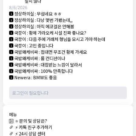
싶지 않다
8/6/2026
정상하의실
:
무섭네요 ㅎㅎ
1
정상하의실
:
다낭 몇번 가봤는데,,
1
정상하의실
:
아직 에코걸은 안해봄
1
국깡이
:
황제 가라오케 시설 진짜 좋나요?
1
국깡이
:
다음 주에 거래처 형님들 모시고 가야 하는데
1
국깡이
:
고민 중입니다
1
국밥왜케비싸
:
접대면 무조건 황제 가세요
1
국밥왜케비싸
:
룸 컨디션이나
1
국밥왜케비싸
:
대접받는 느낌이 달라서
1
국밥왜케비싸
:
100% 만족합니다
1
Newera
:
BMW도 좋음
1
메뉴
⭐ 문의 및 상담은?
⚡ 카톡 친구 추가하기
⚡ 24시 상담 센터