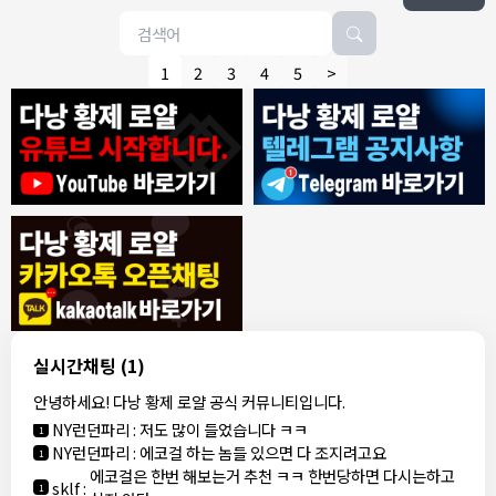
1
2
3
4
5
>
8/4/2026
모기한테물림
:
여기도 문의해보면 바로 알려줌
1
모기한테물림
:
정찰가보다 쌀수 없음
1
결혼안해
:
ㄹㅇ 팩트 ㅋㅋㅋㅋ
1
결혼안해
:
ㄹㅇ 팩트 ㅋㅋㅋㅋ
1
8/5/2026
실시간채팅
(1)
NY런던파리
:
다낭 에코걸 여기서 예약 가능한가요?
1
안녕하세요! 다낭 황제 로얄 공식 커뮤니티입니다.
3군
:
에코걸 좀 조심 하는게 좋음
1
NY런던파리
:
저도 많이 들었습니다 ㅋㅋ
1
NY런던파리
:
에코걸 하는 놈들 있으면 다 조지려고요
1
에코걸은 한번 해보는거 추천 ㅋㅋ 한번당하면 다시는하고
sklf
:
1