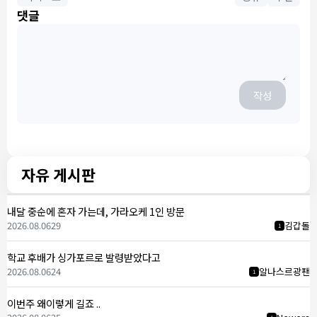
댓글
작성
자유 게시판
내달 중순에 혼자 가는데, 가라오케 1인 방문
2026.08.06
29
김갑돌
1
학교 후배가 싱가포르로 발령받았다고
2026.08.06
24
알나스르광팬
1
이번주 왜이렇게 길죠 ..