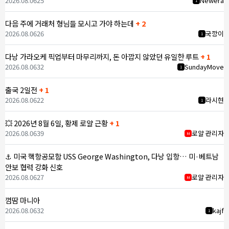
2026.08.06
25
Newera
1
다음 주에 거래처 형님들 모시고 가야 하는데
+ 2
2026.08.06
26
국깡이
1
다낭 가라오케 픽업부터 마무리까지, 돈 아깝지 않았던 유일한 루트
+ 1
2026.08.06
32
SundayMove
1
출국 2일전
+ 1
2026.08.06
22
라시현
1
💥 2026년 8월 6일, 황제 로얄 근황
+ 1
2026.08.06
39
로얄 관리자
M
⚓ 미국 핵항공모함 USS George Washington, 다낭 입항… 미·베트남
안보 협력 강화 신호
2026.08.06
27
로얄 관리자
M
껌땀 마니아
2026.08.06
32
kajf
1