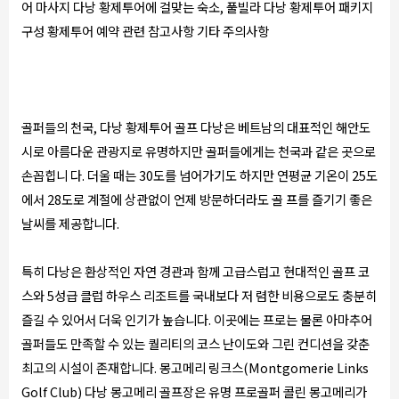
어 마사지 다낭 황제투어에 걸맞는 숙소, 풀빌라 다낭 황제투어 패키지
구성 황제투어 예약 관련 참고사항 기타 주의사항
골퍼들의 천국, 다낭 황제투어 골프 다낭은 베트남의 대표적인 해안도
시로 아름다운 관광지로 유명하지만 골퍼들에게는 천국과 같은 곳으로
손꼽힙니 다. 더울 때는 30도를 넘어가기도 하지만 연평균 기온이 25도
에서 28도로 계절에 상관없이 언제 방문하더라도 골 프를 즐기기 좋은
날씨를 제공합니다.
특히 다낭은 환상적인 자연 경관과 함께 고급스럽고 현대적인 골프 코
스와 5성급 클럽 하우스 리조트를 국내보다 저 렴한 비용으로도 충분히
즐길 수 있어서 더욱 인기가 높습니다. 이곳에는 프로는 물론 아마추어
골퍼들도 만족할 수 있는 퀄리티의 코스 난이도와 그린 컨디션을 갖춘
최고의 시설이 존재합니다. 몽고메리 링크스(Montgomerie Links
Golf Club) 다낭 몽고메리 골프장은 유명 프로골퍼 콜린 몽고메리가