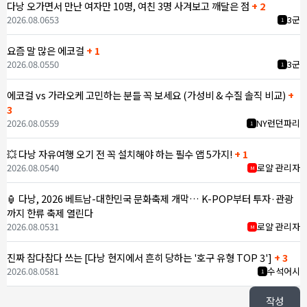
다낭 오가면서 만난 여자만 10명, 여친 3명 사겨보고 깨달은 점
+ 2
2026.08.06
53
3군
1
요즘 말 많은 에코걸
+ 1
2026.08.05
50
3군
1
에코걸 vs 가라오케 고민하는 분들 꼭 보세요 (가성비 & 수질 솔직 비교)
+
3
2026.08.05
59
NY런던파리
1
💥 다낭 자유여행 오기 전 꼭 설치해야 하는 필수 앱 5가지!
+ 1
2026.08.05
40
로얄 관리자
M
🏮 다낭, 2026 베트남-대한민국 문화축제 개막… K-POP부터 투자·관광
까지 한류 축제 열린다
2026.08.05
31
로얄 관리자
M
진짜 참다참다 쓰는 [다낭 현지에서 흔히 당하는 '호구 유형 TOP 3']
+ 3
2026.08.05
81
수석어시
1
작성