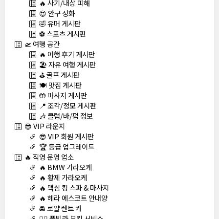
🔥 사기/내상 피해
😍 안구 정화
🤣 유머 게시판
⚽ 스포츠 게시판
🛫 여행 공간
🔥 여행 후기 게시판
🏖️ 자유 여행 게시판
⛳ 골프 게시판
🍽️ 맛집 게시판
🤲 마사지 게시판
📍 조각/정모 게시판
🎶 클럽/바/펍 정보
😎 VIP 라운지
😎 VIP 회원 게시판
🏆 등급 업그레이드
🔥 직영 운영 업소
🔥 BMW 가라오케
🔥 황제 가라오케
🔥 맥심 킹 스파 & 마사지
🔥 헤라 에스코트 안내양
🚘 로얄 렌트 카
🏊‍♀️ 풀빌라 부킹 서비스