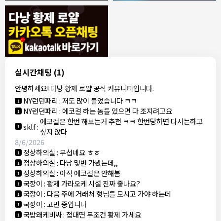
8/4/2026
모기한테물림
:
여기도 문의해보면 바로 알려줌
1
모기한테물림
:
정찰가보다 쌀수 없음
1
결혼안해
:
ㄹㅇ 팩트 ㅋㅋㅋㅋ
1
결혼안해
:
ㄹㅇ 팩트 ㅋㅋㅋㅋ
1
8/5/2026
실시간채팅
(1)
NY런던파리
:
다낭 에코걸 여기서 예약 가능한가요?
1
안녕하세요! 다낭 황제 로얄 공식 커뮤니티입니다.
3군
:
에코걸 좀 조심 하는게 좋음
1
NY런던파리
:
저도 많이 들었습니다 ㅋㅋ
1
NY런던파리
:
에코걸 하는 놈들 있으면 다 조지려고요
1
에코걸은 한번 해보는거 추천 ㅋㅋ 한번당하면 다시는하고
sklf
:
1
싶지 않다
8/6/2026
정상하의실
:
무섭네요 ㅎㅎ
1
정상하의실
:
다낭 몇번 가봤는데,,
1
정상하의실
:
아직 에코걸은 안해봄
1
국깡이
:
황제 가라오케 시설 진짜 좋나요?
1
국깡이
:
다음 주에 거래처 형님들 모시고 가야 하는데
1
국깡이
:
고민 중입니다
1
국밥왜케비싸
:
접대면 무조건 황제 가세요
1