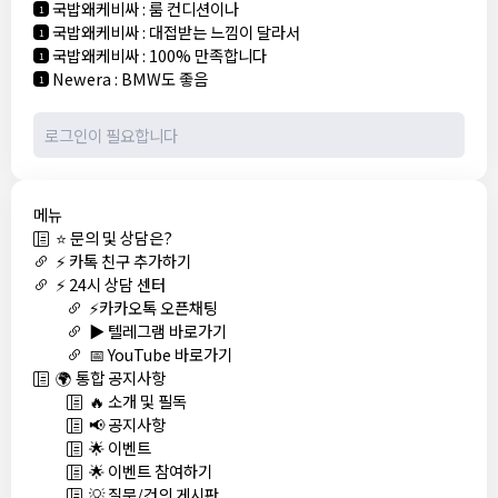
국밥왜케비싸
:
룸 컨디션이나
1
국밥왜케비싸
:
대접받는 느낌이 달라서
1
국밥왜케비싸
:
100% 만족합니다
1
Newera
:
BMW도 좋음
1
메뉴
⭐ 문의 및 상담은?
⚡ 카톡 친구 추가하기
⚡ 24시 상담 센터
⚡카카오톡 오픈채팅
▶️ 텔레그램 바로가기
📅 YouTube 바로가기
🌍 통합 공지사항
🔥 소개 및 필독
📢 공지사항
🌟 이벤트
🌟 이벤트 참여하기
💡 질문/건의 게시판