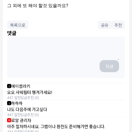
그 외에 또 해야 할것 있을까요?
목록으로
공유
추천
댓글
작성
에이셉라키
1
오오 샤워필터 챙겨가세요!
447 일전
답글
추천 (0)
하하하
1
나도 다음주에 가고싶다
447 일전
답글
추천 (0)
로얄 관리자
M
아주 철저하시네요. 그랩이나 환전도 준비해가면 좋습니다.
443 일전
답글
추천 (0)