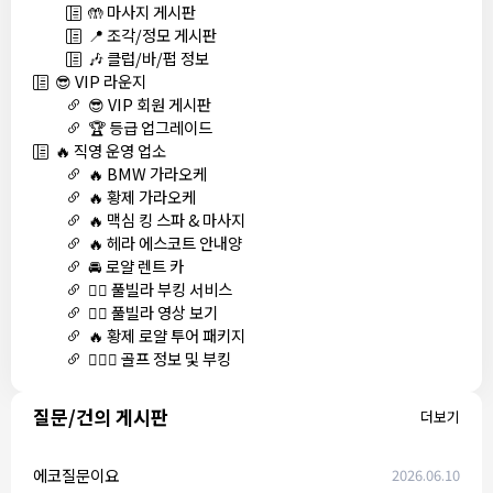
🤲 마사지 게시판
📍 조각/정모 게시판
🎶 클럽/바/펍 정보
😎 VIP 라운지
😎 VIP 회원 게시판
🏆 등급 업그레이드
🔥 직영 운영 업소
🔥 BMW 가라오케
🔥 황제 가라오케
🔥 맥심 킹 스파 & 마사지
🔥 헤라 에스코트 안내양
🚘 로얄 렌트 카
🏊‍♀️ 풀빌라 부킹 서비스
🏊‍♀️ 풀빌라 영상 보기
🔥 황제 로얄 투어 패키지
🏌🏻‍♂️ 골프 정보 및 부킹
질문/건의 게시판
더보기
에코질문이요
2026.06.10