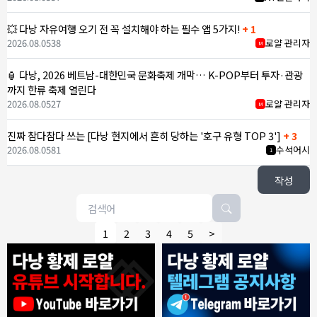
💥 다낭 자유여행 오기 전 꼭 설치해야 하는 필수 앱 5가지!
+ 1
2026.08.05
38
로얄 관리자
M
🏮 다낭, 2026 베트남-대한민국 문화축제 개막… K-POP부터 투자·관광
까지 한류 축제 열린다
2026.08.05
27
로얄 관리자
M
진짜 참다참다 쓰는 [다낭 현지에서 흔히 당하는 '호구 유형 TOP 3']
+ 3
2026.08.05
81
수석어시
1
작성
1
2
3
4
5
>