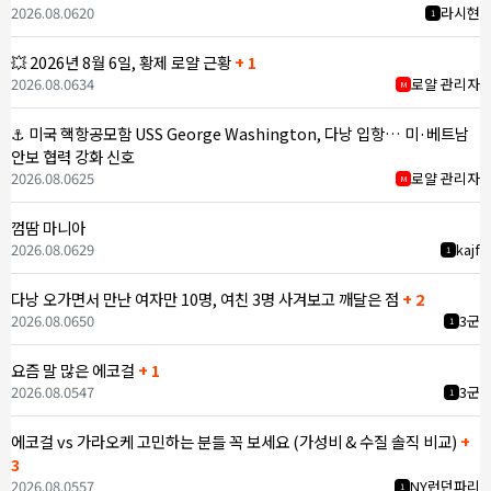
2026.08.06
20
라시현
1
💥 2026년 8월 6일, 황제 로얄 근황
+ 1
2026.08.06
34
로얄 관리자
M
⚓ 미국 핵항공모함 USS George Washington, 다낭 입항… 미·베트남
안보 협력 강화 신호
2026.08.06
25
로얄 관리자
M
껌땀 마니아
2026.08.06
29
kajf
1
다낭 오가면서 만난 여자만 10명, 여친 3명 사겨보고 깨달은 점
+ 2
2026.08.06
50
3군
1
요즘 말 많은 에코걸
+ 1
2026.08.05
47
3군
1
에코걸 vs 가라오케 고민하는 분들 꼭 보세요 (가성비 & 수질 솔직 비교)
+
3
2026.08.05
57
NY런던파리
1