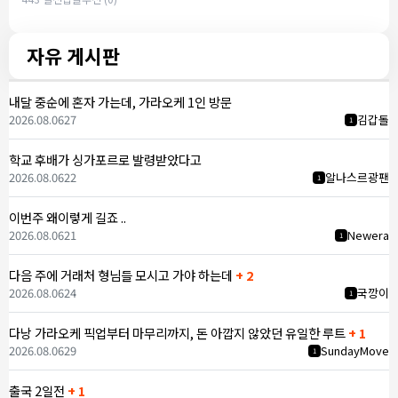
자유 게시판
내달 중순에 혼자 가는데, 가라오케 1인 방문
2026.08.06
27
김갑돌
1
학교 후배가 싱가포르로 발령받았다고
2026.08.06
22
알나스르광팬
1
이번주 왜이렇게 길죠 ..
2026.08.06
21
Newera
1
다음 주에 거래처 형님들 모시고 가야 하는데
+ 2
2026.08.06
24
국깡이
1
다낭 가라오케 픽업부터 마무리까지, 돈 아깝지 않았던 유일한 루트
+ 1
2026.08.06
29
SundayMove
1
출국 2일전
+ 1