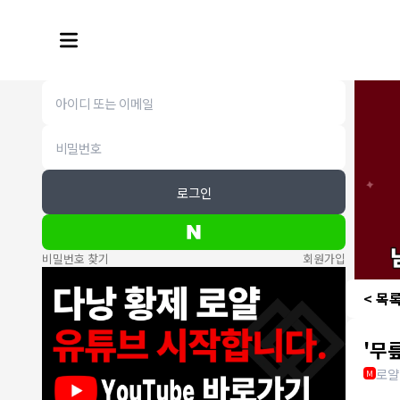
로그인
비밀번호 찾기
회원가입
< 목
'무
로얄
M