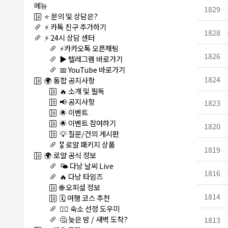
메뉴
1829
⭐ 문의 및 상담은?
⚡ 카톡 친구 추가하기
1828
⚡ 24시 상담 센터
⚡카카오톡 오픈채팅
1826
▶️ 텔레그램 바로가기
📅 YouTube 바로가기
1824
🌍 통합 공지사항
🔥 소개 및 필독
📢 공지사항
1823
🌟 이벤트
🌟 이벤트 참여하기
1820
💡 질문/건의 게시판
🎖️ 로얄 패키지 상품
1819
🌍 로얄 공식 정보
🌤️ 다낭 날씨 Live
1816
🔥 다낭 타임즈
🌐 오피셜 정보
1814
🗓️ 여행 코스 추천
🏊‍♀️ 숙소 선정 도우미
🤔 늦은 밤 / 새벽 도착?
1813