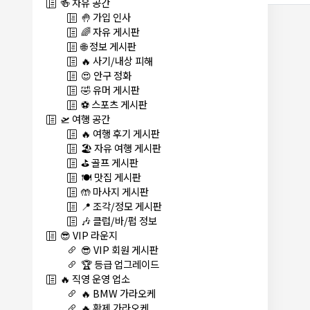
🍻 자유 공간
🤚 가입 인사
🌈 자유 게시판
🌐 정보 게시판
🔥 사기/내상 피해
😍 안구 정화
🤣 유머 게시판
⚽ 스포츠 게시판
🛫 여행 공간
🔥 여행 후기 게시판
🏖️ 자유 여행 게시판
⛳ 골프 게시판
🍽️ 맛집 게시판
🤲 마사지 게시판
📍 조각/정모 게시판
🎶 클럽/바/펍 정보
😎 VIP 라운지
😎 VIP 회원 게시판
🏆 등급 업그레이드
🔥 직영 운영 업소
🔥 BMW 가라오케
🔥 황제 가라오케