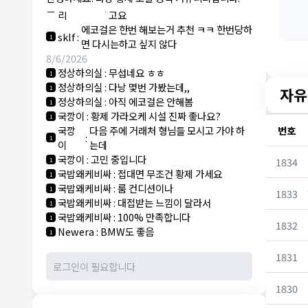
NY런던파
에코걸 하는 놈들 있으면 다 조지려
:
1
리
고요
에코걸은 한번 해보는거 추천 ㅋㅋ 한번당하
sklf
:
1
면 다시는하고 싶지 않다
8/6/2026
정상하의실
:
무섭네요 ㅎㅎ
1
정상하의실
:
다낭 몇번 가봤는데,,
1
자유
정상하의실
:
아직 에코걸은 안해봄
1
국깡이
:
황제 가라오케 시설 진짜 좋나요?
1
번호
국깡
다음 주에 거래처 형님들 모시고 가야 하
:
1
이
는데
국깡이
:
고민 중입니다
1834
1
국밥왜케비싸
:
접대면 무조건 황제 가세요
1
국밥왜케비싸
:
룸 컨디션이나
1
1833
국밥왜케비싸
:
대접받는 느낌이 달라서
1
국밥왜케비싸
:
100% 만족합니다
1
1832
Newera
:
BMW도 좋음
1
1831
1830