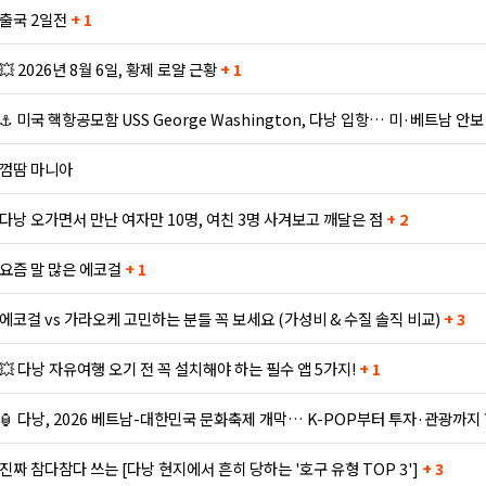
출국 2일전
+ 1
💥 2026년 8월 6일, 황제 로얄 근황
+ 1
⚓ 미국 핵항공모함 USS George Washington, 다낭 입항… 미·베트남 안
껌땀 마니아
다낭 오가면서 만난 여자만 10명, 여친 3명 사겨보고 깨달은 점
+ 2
요즘 말 많은 에코걸
+ 1
에코걸 vs 가라오케 고민하는 분들 꼭 보세요 (가성비 & 수질 솔직 비교)
+ 3
💥 다낭 자유여행 오기 전 꼭 설치해야 하는 필수 앱 5가지!
+ 1
🏮 다낭, 2026 베트남-대한민국 문화축제 개막… K-POP부터 투자·관광까지
진짜 참다참다 쓰는 [다낭 현지에서 흔히 당하는 '호구 유형 TOP 3']
+ 3