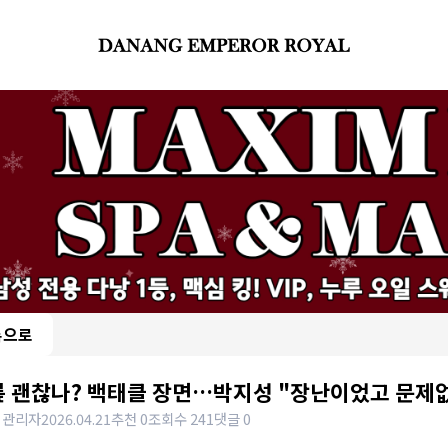
록으로
릎 괜찮나? 백태클 장면…박지성 "장난이었고 문제
 관리자
2026.04.21
추천 0
조회수 241
댓글 0