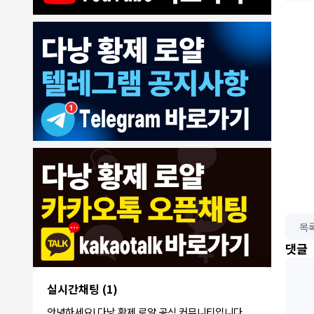
8/4/2026
모기한테물림
:
여기도 문의해보면 바로 알려줌
1
모기한테물림
:
정찰가보다 쌀수 없음
1
결혼안해
:
ㄹㅇ 팩트 ㅋㅋㅋㅋ
1
결혼안해
:
ㄹㅇ 팩트 ㅋㅋㅋㅋ
목
1
8/5/2026
댓글
NY런던파
다낭 에코걸 여기서 예약 가능한가
:
1
리
요?
3군
:
에코걸 좀 조심 하는게 좋음
1
실시간채팅
(1)
NY런던파리
:
저도 많이 들었습니다 ㅋㅋ
1
안녕하세요! 다낭 황제 로얄 공식 커뮤니티입니다.