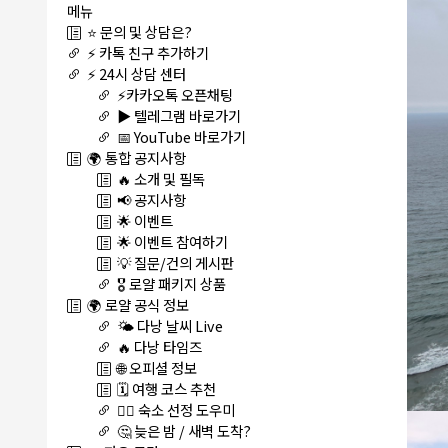
메뉴
⭐ 문의 및 상담은?
⚡ 카톡 친구 추가하기
⚡ 24시 상담 센터
⚡카카오톡 오픈채팅
▶️ 텔레그램 바로가기
📅 YouTube 바로가기
🌍 통합 공지사항
🔥 소개 및 필독
📢 공지사항
🌟 이벤트
🌟 이벤트 참여하기
💡 질문/건의 게시판
🎖️ 로얄 패키지 상품
🌍 로얄 공식 정보
🌤️ 다낭 날씨 Live
🔥 다낭 타임즈
🌐 오피셜 정보
🗓️ 여행 코스 추천
🏊‍♀️ 숙소 선정 도우미
🤔 늦은 밤 / 새벽 도착?