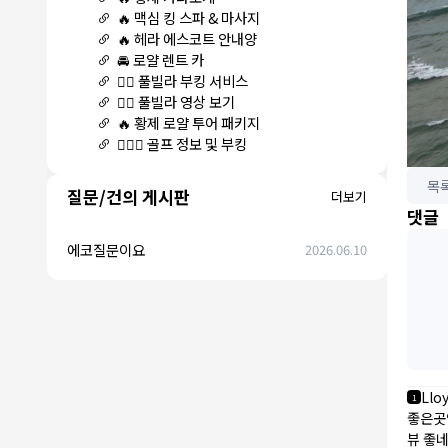
🔥 맥심 킹 스파 & 마사지
🔥 헤라 에스코트 안내양
🚘 로얄 렌트 카
🏊‍♀️ 풀빌라 부킹 서비스
🏊‍♀️ 풀빌라 영상 보기
🔥 황제 로얄 투어 패키지
🏌🏻‍♂️ 골프 정보 및 부킹
목
질문/건의 게시판
더보기
댓글
에코질문이요
2026.06.10
Llo
1
좋은곳
뷰 좋