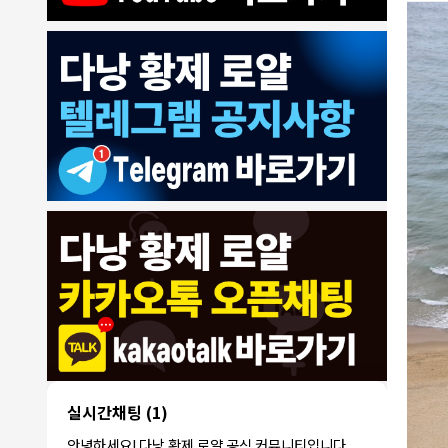
8/4/2026
모기한테물림
:
여기도 문의해보면 바로 알려줌
1
모기한테물림
:
정찰가보다 쌀수 없음
1
결혼안해
:
ㄹㅇ 팩트 ㅋㅋㅋㅋ
1
결혼안해
:
ㄹㅇ 팩트 ㅋㅋㅋㅋ
1
8/5/2026
NY런던파
다낭 에코걸 여기서 예약 가능한가
:
1
리
요?
3군
:
에코걸 좀 조심 하는게 좋음
1
실시간채팅
(1)
NY런던파리
:
저도 많이 들었습니다 ㅋㅋ
1
안녕하세요! 다낭 황제 로얄 공식 커뮤니티입니다.