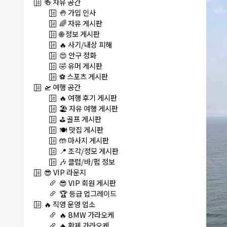
🍻 자유 공간
🤚 가입 인사
🌈 자유 게시판
🌐 정보 게시판
🔥 사기/내상 피해
😍 안구 정화
🤣 유머 게시판
⚽ 스포츠 게시판
🛫 여행 공간
🔥 여행 후기 게시판
🏖️ 자유 여행 게시판
⛳ 골프 게시판
🍽️ 맛집 게시판
🤲 마사지 게시판
📍 조각/정모 게시판
🎶 클럽/바/펍 정보
😎 VIP 라운지
😎 VIP 회원 게시판
🏆 등급 업그레이드
🔥 직영 운영 업소
🔥 BMW 가라오케
🔥 황제 가라오케