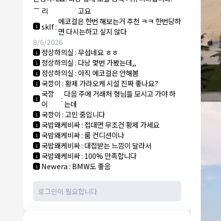
NY런던파
에코걸 하는 놈들 있으면 다 조지려
:
1
리
고요
에코걸은 한번 해보는거 추천 ㅋㅋ 한번당하
sklf
:
1
면 다시는하고 싶지 않다
8/6/2026
정상하의실
:
무섭네요 ㅎㅎ
1
정상하의실
:
다낭 몇번 가봤는데,,
1
정상하의실
:
아직 에코걸은 안해봄
1
국깡이
:
황제 가라오케 시설 진짜 좋나요?
1
국깡
다음 주에 거래처 형님들 모시고 가야 하
:
1
이
는데
국깡이
:
고민 중입니다
1
국밥왜케비싸
:
접대면 무조건 황제 가세요
1
국밥왜케비싸
:
룸 컨디션이나
1
국밥왜케비싸
:
대접받는 느낌이 달라서
1
국밥왜케비싸
:
100% 만족합니다
1
Newera
:
BMW도 좋음
1