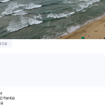
록으로
yd
인가보네요
네요