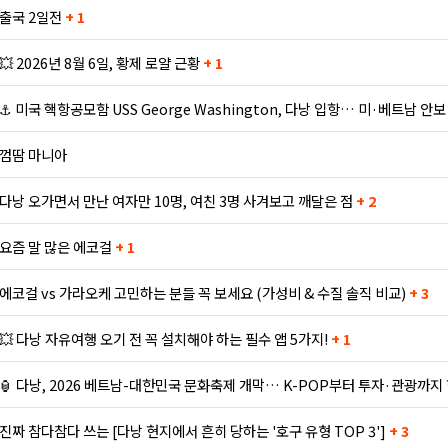
출국 2일전
+ 1
💥 2026년 8월 6일, 황제 로얄 근황
+ 1
⚓ 미국 핵항공모함 USS George Washington, 다낭 입항… 미·베트남 안
껌땀 마니아
다낭 오가면서 만난 여자만 10명, 여친 3명 사겨보고 깨달은 점
+ 2
요즘 말 많은 에코걸
+ 1
에코걸 vs 가라오케 고민하는 분들 꼭 보세요 (가성비 & 수질 솔직 비교)
+ 3
💥 다낭 자유여행 오기 전 꼭 설치해야 하는 필수 앱 5가지!
+ 1
🏮 다낭, 2026 베트남-대한민국 문화축제 개막… K-POP부터 투자·관광까지
진짜 참다참다 쓰는 [다낭 현지에서 흔히 당하는 '호구 유형 TOP 3']
+ 3