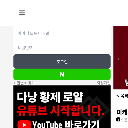
로그인
비밀번호 찾기
회원가입
< 목
미케
숏폼
1