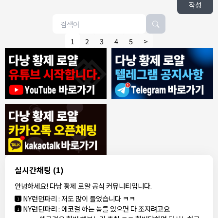
작성
1
2
3
4
5
>
8/4/2026
모기한테물림
:
여기도 문의해보면 바로 알려줌
1
모기한테물림
:
정찰가보다 쌀수 없음
1
결혼안해
:
ㄹㅇ 팩트 ㅋㅋㅋㅋ
1
결혼안해
:
ㄹㅇ 팩트 ㅋㅋㅋㅋ
1
8/5/2026
실시간채팅
(1)
NY런던파리
:
다낭 에코걸 여기서 예약 가능한가요?
1
안녕하세요! 다낭 황제 로얄 공식 커뮤니티입니다.
3군
:
에코걸 좀 조심 하는게 좋음
1
NY런던파리
:
저도 많이 들었습니다 ㅋㅋ
1
NY런던파리
:
에코걸 하는 놈들 있으면 다 조지려고요
1