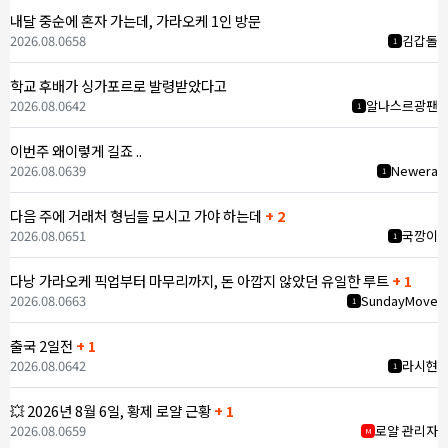
내달 중순에 혼자 가는데, 가라오케 1인 방문
2026.08.06
58
김갑돌
1
학교 후배가 싱가포르로 발령받았다고
2026.08.06
42
알나스르광팬
1
이번주 왜이렇게 길죠 ..
2026.08.06
39
Newera
1
다음 주에 거래처 형님들 모시고 가야 하는데
+ 2
2026.08.06
51
국깡이
1
다낭 가라오케 픽업부터 마무리까지, 돈 아깝지 않았던 유일한 루트
+ 1
2026.08.06
63
SundayMove
1
출국 2일전
+ 1
2026.08.06
42
라시현
1
💥 2026년 8월 6일, 황제 로얄 근황
+ 1
2026.08.06
59
로얄 관리자
M