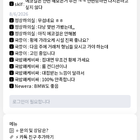
에코걸은 한번 해보는거 추천 ㅋㅋ 한번당하면 다시는하고
sklf
:
1
싶지 않다
8/6/2026
정상하의실
:
무섭네요 ㅎㅎ
1
정상하의실
:
다낭 몇번 가봤는데,,
1
정상하의실
:
아직 에코걸은 안해봄
1
국깡이
:
황제 가라오케 시설 진짜 좋나요?
1
국깡이
:
다음 주에 거래처 형님들 모시고 가야 하는데
1
국깡이
:
고민 중입니다
1
국밥왜케비싸
:
접대면 무조건 황제 가세요
1
국밥왜케비싸
:
룸 컨디션이나
1
국밥왜케비싸
:
대접받는 느낌이 달라서
1
국밥왜케비싸
:
100% 만족합니다
1
Newera
:
BMW도 좋음
1
메뉴
⭐ 문의 및 상담은?
⚡ 카톡 친구 추가하기