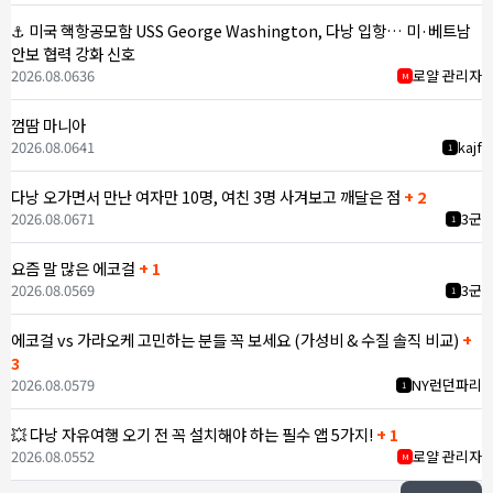
⚓ 미국 핵항공모함 USS George Washington, 다낭 입항… 미·베트남
안보 협력 강화 신호
2026.08.06
36
로얄 관리자
M
껌땀 마니아
2026.08.06
41
kajf
1
다낭 오가면서 만난 여자만 10명, 여친 3명 사겨보고 깨달은 점
+ 2
2026.08.06
71
3군
1
요즘 말 많은 에코걸
+ 1
2026.08.05
69
3군
1
에코걸 vs 가라오케 고민하는 분들 꼭 보세요 (가성비 & 수질 솔직 비교)
+
3
2026.08.05
79
NY런던파리
1
💥 다낭 자유여행 오기 전 꼭 설치해야 하는 필수 앱 5가지!
+ 1
2026.08.05
52
로얄 관리자
M