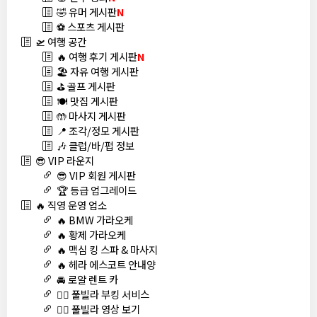
🤣 유머 게시판
N
⚽ 스포츠 게시판
🛫 여행 공간
🔥 여행 후기 게시판
N
🏖️ 자유 여행 게시판
⛳ 골프 게시판
🍽️ 맛집 게시판
🤲 마사지 게시판
📍 조각/정모 게시판
🎶 클럽/바/펍 정보
😎 VIP 라운지
😎 VIP 회원 게시판
🏆 등급 업그레이드
🔥 직영 운영 업소
🔥 BMW 가라오케
🔥 황제 가라오케
🔥 맥심 킹 스파 & 마사지
🔥 헤라 에스코트 안내양
🚘 로얄 렌트 카
🏊‍♀️ 풀빌라 부킹 서비스
🏊‍♀️ 풀빌라 영상 보기