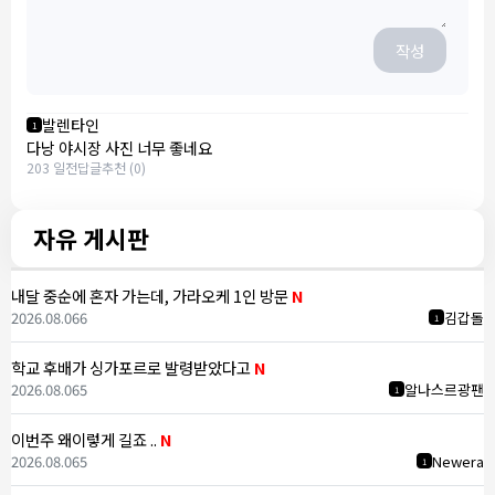
작성
발렌타인
1
다낭 야시장 사진 너무 좋네요
203 일전
답글
추천 (0)
자유 게시판
내달 중순에 혼자 가는데, 가라오케 1인 방문
N
2026.08.06
6
김갑돌
1
학교 후배가 싱가포르로 발령받았다고
N
2026.08.06
5
알나스르광팬
1
이번주 왜이렇게 길죠 ..
N
2026.08.06
5
Newera
1