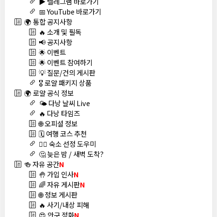
▶️ 텔레그램 바로가기
📅 YouTube 바로가기
🌍 통합 공지사항
🔥 소개 및 필독
📢 공지사항
🌟 이벤트
🌟 이벤트 참여하기
💡 질문/건의 게시판
🎖️ 로얄 패키지 상품
🌍 로얄 공식 정보
🌤️ 다낭 날씨 Live
🔥 다낭 타임즈
🌐 오피셜 정보
🗓️ 여행 코스 추천
🏊‍♀️ 숙소 선정 도우미
🤔 늦은 밤 / 새벽 도착?
🍻 자유 공간
N
🤚 가입 인사
N
🌈 자유 게시판
N
🌐 정보 게시판
🔥 사기/내상 피해
😍 안구 정화
N