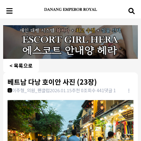
< 목록으로
베트남 다낭 호이안 사진 (23장)
이주형_의원_팬클럽
2026.01.15
추천 0
조회수 441
댓글 1
1