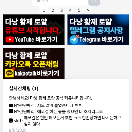
1
2
3
4
5
>
8/4/2026
모기한테물림
:
여기도 문의해보면 바로 알려줌
1
모기한테물림
:
정찰가보다 쌀수 없음
1
결혼안해
:
ㄹㅇ 팩트 ㅋㅋㅋㅋ
1
결혼안해
:
ㄹㅇ 팩트 ㅋㅋㅋㅋ
1
8/5/2026
실시간채팅
(1)
NY런던파리
:
다낭 에코걸 여기서 예약 가능한가요?
1
안녕하세요! 다낭 황제 로얄 공식 커뮤니티입니다.
3군
:
에코걸 좀 조심 하는게 좋음
1
NY런던파리
:
저도 많이 들었습니다 ㅋㅋ
1
NY런던파리
:
에코걸 하는 놈들 있으면 다 조지려고요
1
에코걸은 한번 해보는거 추천 ㅋㅋ 한번당하면 다시는하고
sklf
:
1
싶지 않다
8/6/2026