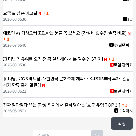
요즘 말 많은 에코걸
N
+ 1
2026.08.05
36
3군
1
에코걸 vs 가라오케 고민하는 분들 꼭 보세요 (가성비 & 수질 솔직 비교)
N
+ 3
2026.08.05
40
NY런던파리
1
💥 다낭 자유여행 오기 전 꼭 설치해야 하는 필수 앱 5가지!
N
+ 1
2026.08.05
30
로얄 관리자
M
🏮 다낭, 2026 베트남-대한민국 문화축제 개막… K-POP부터 투자·관광
까지 한류 축제 열린다
N
2026.08.05
21
로얄 관리자
M
진짜 참다참다 쓰는 [다낭 현지에서 흔히 당하는 '호구 유형 TOP 3']
+ 3
2026.08.05
71
수석어시
1
작성