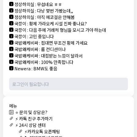
정상하의실
:
무섭네요 ㅎㅎ
1
정상하의실
:
다낭 몇번 가봤는데,,
1
정상하의실
:
아직 에코걸은 안해봄
1
국깡이
:
황제 가라오케 시설 진짜 좋나요?
1
국깡이
:
다음 주에 거래처 형님들 모시고 가야 하는데
1
국깡이
:
고민 중입니다
1
국밥왜케비싸
:
접대면 무조건 황제 가세요
1
국밥왜케비싸
:
룸 컨디션이나
1
국밥왜케비싸
:
대접받는 느낌이 달라서
1
국밥왜케비싸
:
100% 만족합니다
1
Newera
:
BMW도 좋음
1
메뉴
⭐ 문의 및 상담은?
⚡ 카톡 친구 추가하기
⚡ 24시 상담 센터
⚡카카오톡 오픈채팅