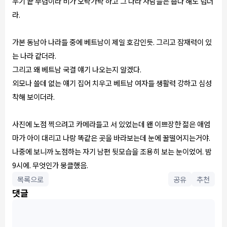
우기 끝 무렵이라 비가 오락가락 하고 그 나라 사람들은 춥다 해도 덥더
라.
가본 동남아 나라들 중에 베트남이 제일 호감인듯. 그리고 잠재력이 있
는 나라 같더라.
그리고 왜 베트남 국결 얘기 나오는지 알겠다.
외모나 쓸데 없는 얘기 집어 치우고 베트남 여자들 생활력 강하고 심성
착해 보이더라.
사진에 노점 찍으려고 카메라들고 서 있었는데 왠 이쁘장한 젊은 애엄
마가 아이 대리고 나랑 똑같은 곳을 바라보는데 눈에 꿀떨어지는거야.
나중에 보니까 노점하는 자기 남편 뒷모습을 조용히 보는 눈이었어. 밤
9시에. 무엇인가 뭉클했음.
목록으로
공유
추천
댓글