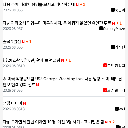
다음 주에 거래처 형님들 모시고 가야 하는데
N
+ 2
2026.08.06
5
국깡이
1
다낭 가라오케 픽업부터 마무리까지, 돈 아깝지 않았던 유일한 루트
N
+ 1
2026.08.06
7
SundayMove
1
출국 2일전
N
+ 1
2026.08.06
5
라시현
1
💥 2026년 8월 6일, 황제 로얄 근황
N
+ 1
2026.08.06
10
로얄 관리자
M
⚓ 미국 핵항공모함 USS George Washington, 다낭 입항… 미·베트남
안보 협력 강화 신호
N
2026.08.06
5
로얄 관리자
M
껌땀 마니아
N
2026.08.06
18
kajf
1
다낭 오가면서 만난 여자만 10명, 여친 3명 사겨보고 깨달은 점
N
+ 2
2026.08.06
38
3군
1