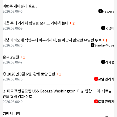
이번주 왜이렇게 길죠 ..
2026.08.06
45
Newera
1
다음 주에 거래처 형님들 모시고 가야 하는데
+ 2
2026.08.06
59
국깡이
1
다낭 가라오케 픽업부터 마무리까지, 돈 아깝지 않았던 유일한 루트
+ 1
2026.08.06
75
SundayMove
1
출국 2일전
+ 1
2026.08.06
47
라시현
1
💥 2026년 8월 6일, 황제 로얄 근황
+ 1
2026.08.06
70
로얄 관리자
M
⚓ 미국 핵항공모함 USS George Washington, 다낭 입항… 미·베트남
안보 협력 강화 신호
2026.08.06
40
로얄 관리자
M
껌땀 마니아