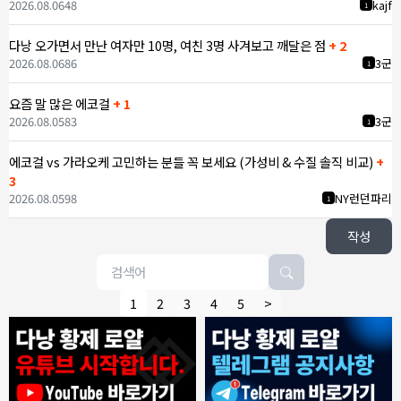
2026.08.06
48
kajf
1
다낭 오가면서 만난 여자만 10명, 여친 3명 사겨보고 깨달은 점
+ 2
2026.08.06
86
3군
1
요즘 말 많은 에코걸
+ 1
2026.08.05
83
3군
1
에코걸 vs 가라오케 고민하는 분들 꼭 보세요 (가성비 & 수질 솔직 비교)
+
3
2026.08.05
98
NY런던파리
1
작성
1
2
3
4
5
>