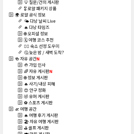
💡 질문/건의 게시판
🎖️ 로얄 패키지 상품
🌍 로얄 공식 정보
🌤️ 다낭 날씨 Live
🔥 다낭 타임즈
🌐 오피셜 정보
🗓️ 여행 코스 추천
🏊‍♀️ 숙소 선정 도우미
🤔 늦은 밤 / 새벽 도착?
🍻 자유 공간
N
🤚 가입 인사
🌈 자유 게시판
N
🌐 정보 게시판
🔥 사기/내상 피해
😍 안구 정화
🤣 유머 게시판
⚽ 스포츠 게시판
🛫 여행 공간
🔥 여행 후기 게시판
🏖️ 자유 여행 게시판
⛳ 골프 게시판
🍽️ 맛집 게시판