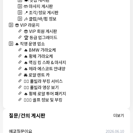
🤲 마사지 게시판
📍 조각/정모 게시판
🎶 클럽/바/펍 정보
😎 VIP 라운지
😎 VIP 회원 게시판
🏆 등급 업그레이드
🔥 직영 운영 업소
🔥 BMW 가라오케
🔥 황제 가라오케
🔥 맥심 킹 스파 & 마사지
🔥 헤라 에스코트 안내양
🚘 로얄 렌트 카
🏊‍♀️ 풀빌라 부킹 서비스
🏊‍♀️ 풀빌라 영상 보기
🔥 황제 로얄 투어 패키지
🏌🏻‍♂️ 골프 정보 및 부킹
질문/건의 게시판
더보기
에코질문이요
2026.06.10