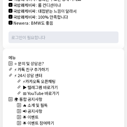
국밥왜케비싸
:
룸 컨디션이나
1
국밥왜케비싸
:
대접받는 느낌이 달라서
1
국밥왜케비싸
:
100% 만족합니다
1
Newera
:
BMW도 좋음
1
메뉴
⭐ 문의 및 상담은?
⚡ 카톡 친구 추가하기
⚡ 24시 상담 센터
⚡카카오톡 오픈채팅
▶️ 텔레그램 바로가기
📅 YouTube 바로가기
🌍 통합 공지사항
🔥 소개 및 필독
📢 공지사항
🌟 이벤트
🌟 이벤트 참여하기