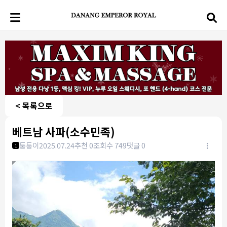
< 목록으로
베트남 사파(소수민족)
퉁퉁이
2025.07.24
추천 0
조회수 749
댓글 0
1