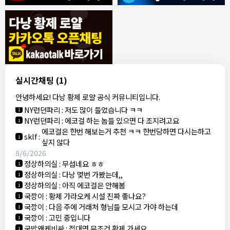
8/4/2026
모기한테물림
:
여기도 문의해보면 바로 알려줌
1
모기한테물림
:
정찰가보다 쌀수 없음
1
결혼안해
:
ㄹㅇ 팩트 ㅋㅋㅋㅋ
1
결혼안해
:
ㄹㅇ 팩트 ㅋㅋㅋㅋ
1
8/5/2026
실시간채팅
(1)
NY런던파리
:
다낭 에코걸 여기서 예약 가능한가요?
1
안녕하세요! 다낭 황제 로얄 공식 커뮤니티입니다.
3군
:
에코걸 좀 조심 하는게 좋음
1
NY런던파리
:
저도 많이 들었습니다 ㅋㅋ
1
NY런던파리
:
에코걸 하는 놈들 있으면 다 조지려고요
1
에코걸은 한번 해보는거 추천 ㅋㅋ 한번당하면 다시는하고
sklf
:
1
싶지 않다
8/6/2026
정상하의실
:
무섭네요 ㅎㅎ
1
정상하의실
:
다낭 몇번 가봤는데,,
1
정상하의실
:
아직 에코걸은 안해봄
1
국깡이
:
황제 가라오케 시설 진짜 좋나요?
1
국깡이
:
다음 주에 거래처 형님들 모시고 가야 하는데
1
국깡이
:
고민 중입니다
1
국밥왜케비싸
:
접대면 무조건 황제 가세요
1