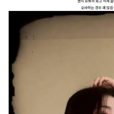
괜히 유튜브 보고 허세 
오바하는 경우 꽤 많