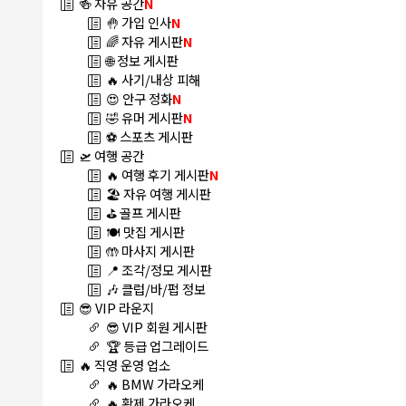
🍻 자유 공간
N
🤚 가입 인사
N
🌈 자유 게시판
N
🌐 정보 게시판
🔥 사기/내상 피해
😍 안구 정화
N
🤣 유머 게시판
N
⚽ 스포츠 게시판
🛫 여행 공간
🔥 여행 후기 게시판
N
🏖️ 자유 여행 게시판
⛳ 골프 게시판
🍽️ 맛집 게시판
🤲 마사지 게시판
📍 조각/정모 게시판
🎶 클럽/바/펍 정보
😎 VIP 라운지
😎 VIP 회원 게시판
🏆 등급 업그레이드
🔥 직영 운영 업소
🔥 BMW 가라오케
🔥 황제 가라오케