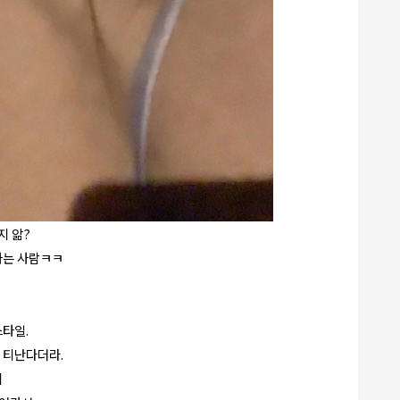
지 앎?
가는 사람ㅋㅋ
스타일.
 티난다더라.
이