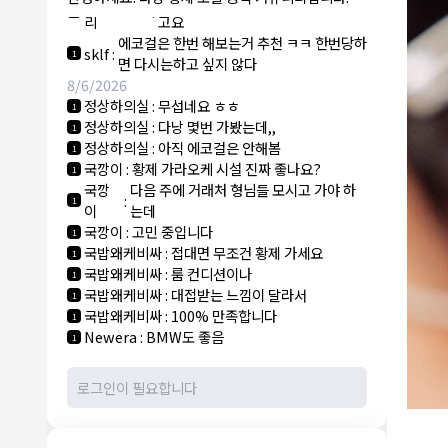
NY런던파
에코걸 하는 놈들 있으면 다 조지려
:
1
리
고요
에코걸은 한번 해보는거 추천 ㅋㅋ 한번당하
sklf
:
1
면 다시는하고 싶지 않다
8/6/2026
정상하의실
:
무섭네요 ㅎㅎ
1
정상하의실
:
다낭 몇번 가봤는데,,
1
정상하의실
:
아직 에코걸은 안해봄
1
국깡이
:
황제 가라오케 시설 진짜 좋나요?
1
국깡
다음 주에 거래처 형님들 모시고 가야 하
:
1
이
는데
국깡이
:
고민 중입니다
1
국밥왜케비싸
:
접대면 무조건 황제 가세요
1
국밥왜케비싸
:
룸 컨디션이나
1
국밥왜케비싸
:
대접받는 느낌이 달라서
1
국밥왜케비싸
:
100% 만족합니다
1
Newera
:
BMW도 좋음
1