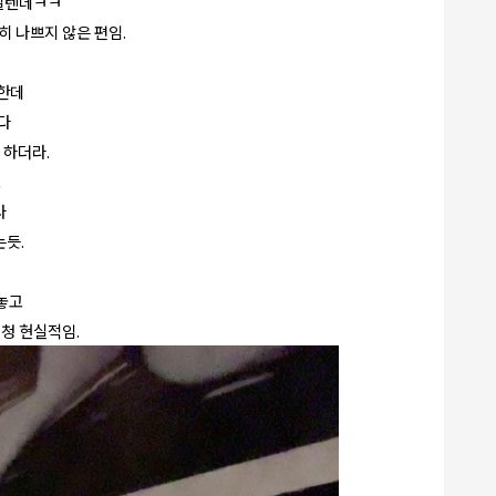
느낄텐데ㅋㅋ
 나쁘지 않은 편임.
 한데
다
 하더라.
고
나
는듯.
놓고
청 현실적임.