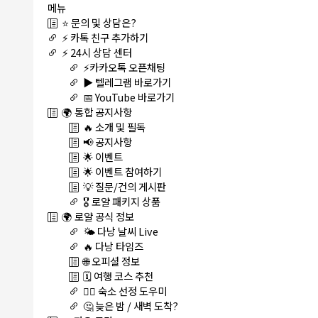
메뉴
⭐ 문의 및 상담은?
⚡ 카톡 친구 추가하기
⚡ 24시 상담 센터
⚡카카오톡 오픈채팅
▶️ 텔레그램 바로가기
📅 YouTube 바로가기
🌍 통합 공지사항
🔥 소개 및 필독
📢 공지사항
🌟 이벤트
🌟 이벤트 참여하기
💡 질문/건의 게시판
🎖️ 로얄 패키지 상품
🌍 로얄 공식 정보
🌤️ 다낭 날씨 Live
🔥 다낭 타임즈
🌐 오피셜 정보
🗓️ 여행 코스 추천
🏊‍♀️ 숙소 선정 도우미
🤔 늦은 밤 / 새벽 도착?