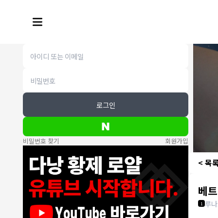
로그인
비밀번호 찾기
회원가입
< 목
베트
루나
1