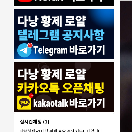
8/4/2026
모기한테물림
:
여기도 문의해보면 바로 알려줌
1
모기한테물림
:
정찰가보다 쌀수 없음
1
결혼안해
:
ㄹㅇ 팩트 ㅋㅋㅋㅋ
1
결혼안해
:
ㄹㅇ 팩트 ㅋㅋㅋㅋ
1
8/5/2026
NY런던파
다낭 에코걸 여기서 예약 가능한가
:
1
리
요?
3군
:
에코걸 좀 조심 하는게 좋음
1
실시간채팅
(1)
NY런던파리
:
저도 많이 들었습니다 ㅋㅋ
1
안녕하세요! 다낭 황제 로얄 공식 커뮤니티입니다.