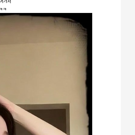
들어가서
음ㅋㅋ