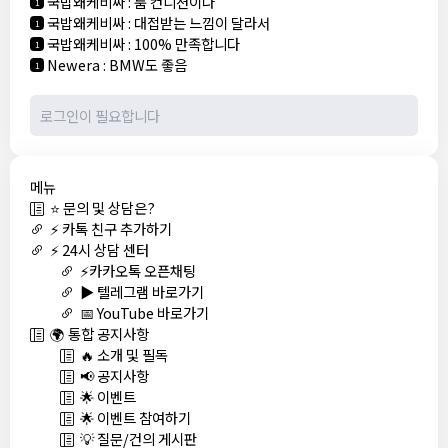
국밥왜케비싸
:
룸 컨디션이나
1
국밥왜케비싸
:
대접받는 느낌이 달라서
1
국밥왜케비싸
:
100% 만족합니다
1
Newera
:
BMW도 좋음
1
메뉴
⭐ 문의 및 상담은?
⚡ 카톡 친구 추가하기
⚡ 24시 상담 센터
⚡카카오톡 오픈채팅
▶️ 텔레그램 바로가기
📅 YouTube 바로가기
🌍 통합 공지사항
🔥 소개 및 필독
📢 공지사항
🌟 이벤트
🌟 이벤트 참여하기
💡 질문/건의 게시판