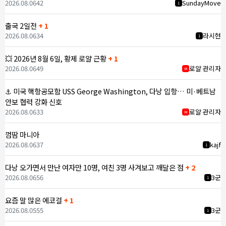
2026.08.06
42
SundayMove
1
출국 2일전
+ 1
2026.08.06
34
라시현
1
💥 2026년 8월 6일, 황제 로얄 근황
+ 1
2026.08.06
49
로얄 관리자
M
⚓ 미국 핵항공모함 USS George Washington, 다낭 입항… 미·베트남
안보 협력 강화 신호
2026.08.06
33
로얄 관리자
M
껌땀 마니아
2026.08.06
37
kajf
1
다낭 오가면서 만난 여자만 10명, 여친 3명 사겨보고 깨달은 점
+ 2
2026.08.06
56
3군
1
요즘 말 많은 에코걸
+ 1
2026.08.05
55
3군
1