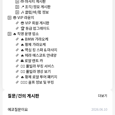
🤲 마사지 게시판
📍 조각/정모 게시판
🎶 클럽/바/펍 정보
😎 VIP 라운지
😎 VIP 회원 게시판
🏆 등급 업그레이드
🔥 직영 운영 업소
🔥 BMW 가라오케
🔥 황제 가라오케
🔥 맥심 킹 스파 & 마사지
🔥 헤라 에스코트 안내양
🚘 로얄 렌트 카
🏊‍♀️ 풀빌라 부킹 서비스
🏊‍♀️ 풀빌라 영상 보기
🔥 황제 로얄 투어 패키지
🏌🏻‍♂️ 골프 정보 및 부킹
질문/건의 게시판
더보기
에코질문이요
2026.06.10