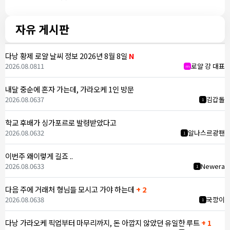
자유 게시판
다낭 황제 로얄 날씨 정보 2026년 8월 8일
N
2026.08.08
11
로얄 강 대표
m
내달 중순에 혼자 가는데, 가라오케 1인 방문
2026.08.06
37
김갑돌
1
학교 후배가 싱가포르로 발령받았다고
2026.08.06
32
알나스르광팬
1
이번주 왜이렇게 길죠 ..
2026.08.06
33
Newera
1
다음 주에 거래처 형님들 모시고 가야 하는데
+ 2
2026.08.06
38
국깡이
1
다낭 가라오케 픽업부터 마무리까지, 돈 아깝지 않았던 유일한 루트
+ 1