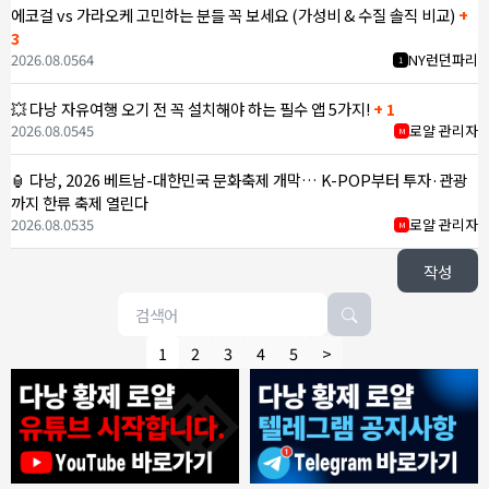
에코걸 vs 가라오케 고민하는 분들 꼭 보세요 (가성비 & 수질 솔직 비교)
+
3
2026.08.05
64
NY런던파리
1
💥 다낭 자유여행 오기 전 꼭 설치해야 하는 필수 앱 5가지!
+ 1
2026.08.05
45
로얄 관리자
M
🏮 다낭, 2026 베트남-대한민국 문화축제 개막… K-POP부터 투자·관광
까지 한류 축제 열린다
2026.08.05
35
로얄 관리자
M
작성
1
2
3
4
5
>