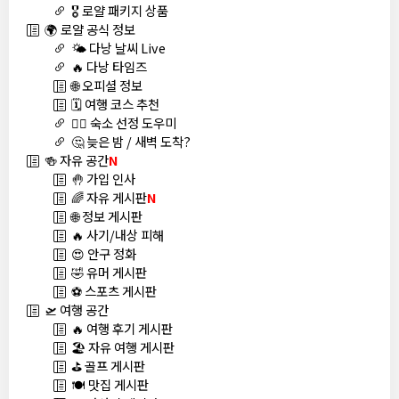
🎖️ 로얄 패키지 상품
🌍 로얄 공식 정보
🌤️ 다낭 날씨 Live
🔥 다낭 타임즈
🌐 오피셜 정보
🗓️ 여행 코스 추천
🏊‍♀️ 숙소 선정 도우미
🤔 늦은 밤 / 새벽 도착?
🍻 자유 공간
N
🤚 가입 인사
🌈 자유 게시판
N
🌐 정보 게시판
🔥 사기/내상 피해
😍 안구 정화
🤣 유머 게시판
⚽ 스포츠 게시판
🛫 여행 공간
🔥 여행 후기 게시판
🏖️ 자유 여행 게시판
⛳ 골프 게시판
🍽️ 맛집 게시판