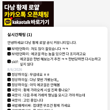
8/4/2026
모기한테물림
:
여기도 문의해보면 바로 알려줌
1
모기한테물림
:
정찰가보다 쌀수 없음
1
결혼안해
:
ㄹㅇ 팩트 ㅋㅋㅋㅋ
1
결혼안해
:
ㄹㅇ 팩트 ㅋㅋㅋㅋ
1
8/5/2026
실시간채팅
(1)
NY런던파리
:
다낭 에코걸 여기서 예약 가능한가요?
1
안녕하세요! 다낭 황제 로얄 공식 커뮤니티입니다.
3군
:
에코걸 좀 조심 하는게 좋음
1
NY런던파리
:
저도 많이 들었습니다 ㅋㅋ
1
NY런던파리
:
에코걸 하는 놈들 있으면 다 조지려고요
1
에코걸은 한번 해보는거 추천 ㅋㅋ 한번당하면 다시는하고
sklf
:
1
싶지 않다
8/6/2026
정상하의실
:
무섭네요 ㅎㅎ
1
정상하의실
:
다낭 몇번 가봤는데,,
1
정상하의실
:
아직 에코걸은 안해봄
1
국깡이
:
황제 가라오케 시설 진짜 좋나요?
1
국깡이
:
다음 주에 거래처 형님들 모시고 가야 하는데
1
국깡이
:
고민 중입니다
1
국밥왜케비싸
:
접대면 무조건 황제 가세요
1