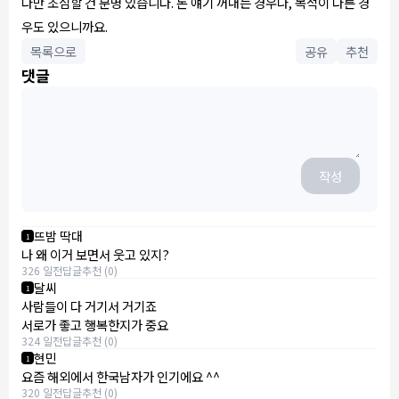
다만 조심할 건 분명 있습니다. 돈 얘기 꺼내는 경우나, 목적이 다른 경
우도 있으니까요.
목록으로
공유
추천
댓글
작성
뜨밤 딱대
1
나 왜 이거 보면서 웃고 있지?
326 일전
답글
추천 (0)
달씨
1
사람들이 다 거기서 거기죠
서로가 좋고 행복한지가 중요
324 일전
답글
추천 (0)
현민
1
요즘 해외에서 한국남자가 인기에요 ^^
320 일전
답글
추천 (0)