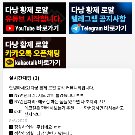
8/4/2026
모기한테물림
:
여기도 문의해보면 바로 알려줌
1
모기한테물림
:
정찰가보다 쌀수 없음
1
결혼안해
:
ㄹㅇ 팩트 ㅋㅋㅋㅋ
1
결혼안해
:
ㄹㅇ 팩트 ㅋㅋㅋㅋ
1
8/5/2026
실시간채팅
(3)
NY런던파리
:
다낭 에코걸 여기서 예약 가능한가요?
1
안녕하세요! 다낭 황제 로얄 공식 커뮤니티입니다.
3군
:
에코걸 좀 조심 하는게 좋음
1
NY런던파리
:
저도 많이 들었습니다 ㅋㅋ
1
NY런던파리
:
에코걸 하는 놈들 있으면 다 조지려고요
1
에코걸은 한번 해보는거 추천 ㅋㅋ 한번당하면 다시는하고
sklf
:
1
싶지 않다
8/6/2026
정상하의실
:
무섭네요 ㅎㅎ
1
정상하의실
:
다낭 몇번 가봤는데,,
1