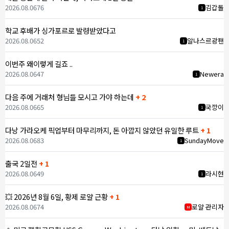
2026.08.06
76
김갑돌
1
학교 후배가 싱가포르로 발령받았다고
2026.08.06
52
알나스르광팬
1
이번주 왜이렇게 길죠 ..
2026.08.06
47
Newera
1
다음 주에 거래처 형님들 모시고 가야 하는데
+ 2
2026.08.06
65
국깡이
1
다낭 가라오케 픽업부터 마무리까지, 돈 아깝지 않았던 유일한 루트
+ 1
2026.08.06
83
SundayMove
1
출국 2일전
+ 1
2026.08.06
49
라시현
1
💥 2026년 8월 6일, 황제 로얄 근황
+ 1
2026.08.06
74
로얄 관리자
M