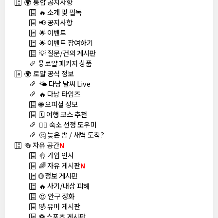
🌍 통합 공지사항
🔥 소개 및 필독
📢 공지사항
🌟 이벤트
🌟 이벤트 참여하기
💡 질문/건의 게시판
🎖️ 로얄 패키지 상품
🌍 로얄 공식 정보
🌤️ 다낭 날씨 Live
🔥 다낭 타임즈
🌐 오피셜 정보
🗓️ 여행 코스 추천
🏊‍♀️ 숙소 선정 도우미
🤔 늦은 밤 / 새벽 도착?
🍻 자유 공간
N
🤚 가입 인사
🌈 자유 게시판
N
🌐 정보 게시판
🔥 사기/내상 피해
😍 안구 정화
🤣 유머 게시판
⚽ 스포츠 게시판