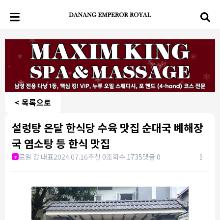
< 목록으로
설렁탕 온달 한식당 수육 맛집 순대국 볘해장
국 염소탕 등 한식 맛집
로얄 강 대표
2024.07.16
추천 0
조회수 1735
댓글 0
m