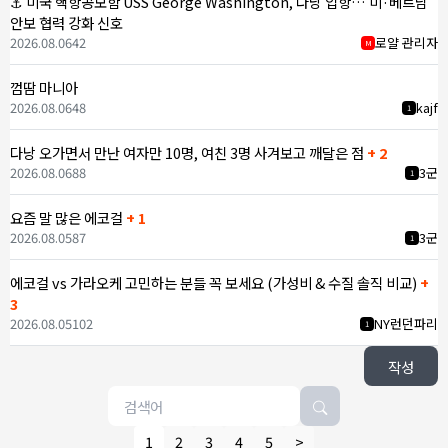
⚓ 미국 핵항공모함 USS George Washington, 다낭 입항… 미·베트남
안보 협력 강화 신호
2026.08.06
42
로얄 관리자
M
껌땀 마니아
2026.08.06
48
kajf
1
다낭 오가면서 만난 여자만 10명, 여친 3명 사겨보고 깨달은 점
+ 2
2026.08.06
88
3군
1
요즘 말 많은 에코걸
+ 1
2026.08.05
87
3군
1
에코걸 vs 가라오케 고민하는 분들 꼭 보세요 (가성비 & 수질 솔직 비교)
+
3
2026.08.05
102
NY런던파리
1
작성
1
2
3
4
5
>