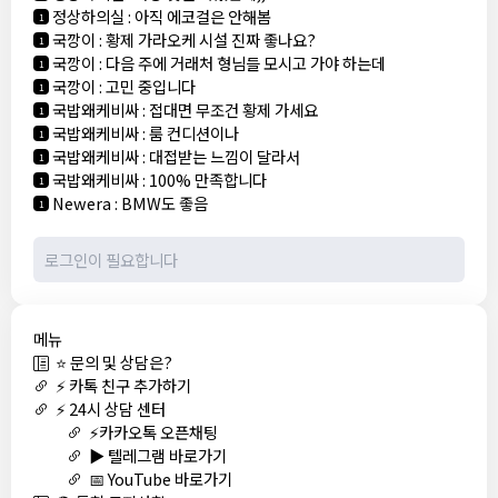
정상하의실
:
아직 에코걸은 안해봄
1
국깡이
:
황제 가라오케 시설 진짜 좋나요?
1
국깡이
:
다음 주에 거래처 형님들 모시고 가야 하는데
1
국깡이
:
고민 중입니다
1
국밥왜케비싸
:
접대면 무조건 황제 가세요
1
국밥왜케비싸
:
룸 컨디션이나
1
국밥왜케비싸
:
대접받는 느낌이 달라서
1
국밥왜케비싸
:
100% 만족합니다
1
Newera
:
BMW도 좋음
1
메뉴
⭐ 문의 및 상담은?
⚡ 카톡 친구 추가하기
⚡ 24시 상담 센터
⚡카카오톡 오픈채팅
▶️ 텔레그램 바로가기
📅 YouTube 바로가기