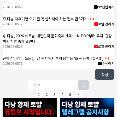
3
2026.08.05
49
NY런던파리
1
💥 다낭 자유여행 오기 전 꼭 설치해야 하는 필수 앱 5가지!
+ 1
2026.08.05
32
로얄 관리자
M
🏮 다낭, 2026 베트남-대한민국 문화축제 개막… K-POP부터 투자·관광
까지 한류 축제 열린다
2026.08.05
23
로얄 관리자
M
진짜 참다참다 쓰는 [다낭 현지에서 흔히 당하는 '호구 유형 TOP 3']
+ 3
2026.08.05
77
수석어시
1
작성
1
2
3
4
5
>