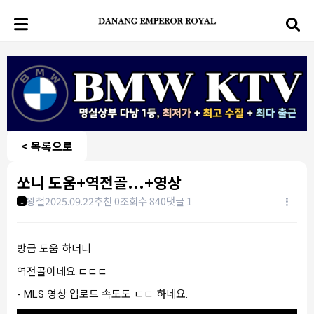
< 목록으로
쏘니 도움+역전골...+영상
왕철
2025.09.22
추천 0
조회수 840
댓글 1
1
방금 도움 하더니
역전골이네요.ㄷㄷㄷ
- MLS 영상 업로드 속도도 ㄷㄷ 하네요.