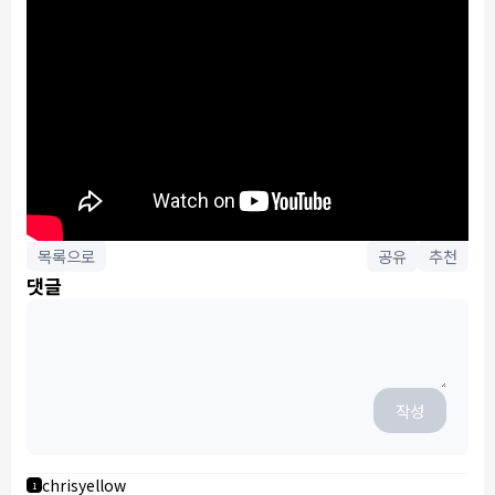
목록으로
공유
추천
댓글
작성
chrisyellow
1