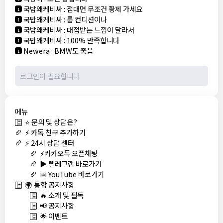
국밥왜케비싸
:
접대면 무조건 황제 가세요
1
국밥왜케비싸
:
룸 컨디션이나
1
국밥왜케비싸
:
대접받는 느낌이 달라서
1
국밥왜케비싸
:
100% 만족합니다
1
Newera
:
BMW도 좋음
1
메뉴
⭐ 문의 및 상담은?
⚡ 카톡 친구 추가하기
⚡ 24시 상담 센터
⚡카카오톡 오픈채팅
▶️ 텔레그램 바로가기
📅 YouTube 바로가기
🌍 통합 공지사항
🔥 소개 및 필독
📢 공지사항
🌟 이벤트