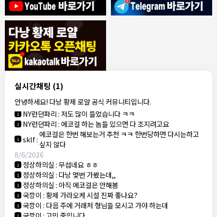
8/4/2026
모기한테물림
:
여기도 문의해보면 바로 알려줌
1
모기한테물림
:
정찰가보다 쌀수 없음
1
결혼안해
:
ㄹㅇ 팩트 ㅋㅋㅋㅋ
1
결혼안해
:
ㄹㅇ 팩트 ㅋㅋㅋㅋ
1
8/5/2026
실시간채팅
(1)
NY런던파리
:
다낭 에코걸 여기서 예약 가능한가요?
1
안녕하세요! 다낭 황제 로얄 공식 커뮤니티입니다.
3군
:
에코걸 좀 조심 하는게 좋음
1
NY런던파리
:
저도 많이 들었습니다 ㅋㅋ
1
NY런던파리
:
에코걸 하는 놈들 있으면 다 조지려고요
1
에코걸은 한번 해보는거 추천 ㅋㅋ 한번당하면 다시는하고
sklf
:
1
싶지 않다
8/6/2026
정상하의실
:
무섭네요 ㅎㅎ
1
정상하의실
:
다낭 몇번 가봤는데,,
1
정상하의실
:
아직 에코걸은 안해봄
1
국깡이
:
황제 가라오케 시설 진짜 좋나요?
1
국깡이
:
다음 주에 거래처 형님들 모시고 가야 하는데
1
국깡이
:
고민 중입니다
1