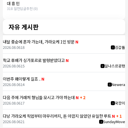
대 흥 민
318 일전
답글
추천 (0)
자유 게시판
내달 중순에 혼자 가는데, 가라오케 1인 방문
N
2026.08.06
18
김갑돌
1
학교 후배가 싱가포르로 발령받았다고
N
2026.08.06
15
알나스르광팬
1
이번주 왜이렇게 길죠 ..
N
2026.08.06
14
Newera
1
다음 주에 거래처 형님들 모시고 가야 하는데
N
+ 2
2026.08.06
17
국깡이
1
다낭 가라오케 픽업부터 마무리까지, 돈 아깝지 않았던 유일한 루트
N
+ 1
2026.08.06
21
SundayMove
1