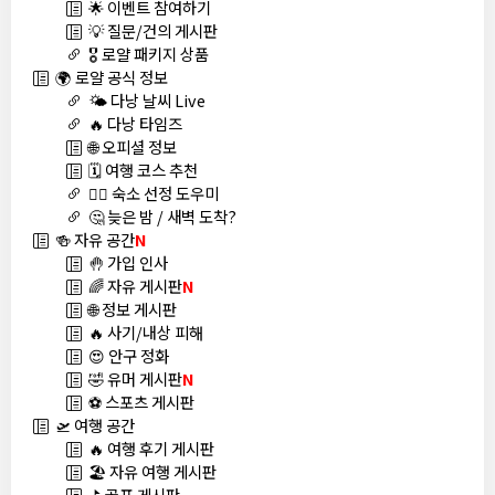
🌟 이벤트 참여하기
💡 질문/건의 게시판
🎖️ 로얄 패키지 상품
🌍 로얄 공식 정보
🌤️ 다낭 날씨 Live
🔥 다낭 타임즈
🌐 오피셜 정보
🗓️ 여행 코스 추천
🏊‍♀️ 숙소 선정 도우미
🤔 늦은 밤 / 새벽 도착?
🍻 자유 공간
N
🤚 가입 인사
🌈 자유 게시판
N
🌐 정보 게시판
🔥 사기/내상 피해
😍 안구 정화
🤣 유머 게시판
N
⚽ 스포츠 게시판
🛫 여행 공간
🔥 여행 후기 게시판
🏖️ 자유 여행 게시판
⛳ 골프 게시판