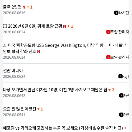
출국 2일전
N
+ 1
2026.08.06
16
라시현
1
💥 2026년 8월 6일, 황제 로얄 근황
N
+ 1
2026.08.06
24
로얄 관리자
M
⚓ 미국 핵항공모함 USS George Washington, 다낭 입항… 미·베트남
안보 협력 강화 신호
N
2026.08.06
14
로얄 관리자
M
껌땀 마니아
2026.08.06
24
kajf
1
다낭 오가면서 만난 여자만 10명, 여친 3명 사겨보고 깨달은 점
+ 2
2026.08.06
43
3군
1
요즘 말 많은 에코걸
+ 1
2026.08.05
41
3군
1
에코걸 vs 가라오케 고민하는 분들 꼭 보세요 (가성비 & 수질 솔직 비교)
+