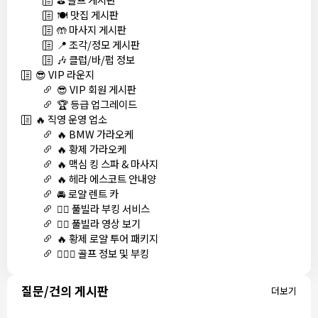
🍽️ 맛집 게시판
🤲 마사지 게시판
📍 조각/정모 게시판
🎶 클럽/바/펍 정보
😎 VIP 라운지
😎 VIP 회원 게시판
🏆 등급 업그레이드
🔥 직영 운영 업소
🔥 BMW 가라오케
🔥 황제 가라오케
🔥 맥심 킹 스파 & 마사지
🔥 헤라 에스코트 안내양
🚘 로얄 렌트 카
🏊‍♀️ 풀빌라 부킹 서비스
🏊‍♀️ 풀빌라 영상 보기
🔥 황제 로얄 투어 패키지
🏌🏻‍♂️ 골프 정보 및 부킹
질문/건의 게시판
더보기