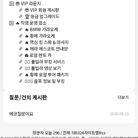
😎 VIP 라운지
😎 VIP 회원 게시판
🏆 등급 업그레이드
🔥 직영 운영 업소
🔥 BMW 가라오케
🔥 황제 가라오케
🔥 맥심 킹 스파 & 마사지
🔥 헤라 에스코트 안내양
🚘 로얄 렌트 카
🏊‍♀️ 풀빌라 부킹 서비스
🏊‍♀️ 풀빌라 영상 보기
🔥 황제 로얄 투어 패키지
🏌🏻‍♂️ 골프 정보 및 부킹
질문/건의 게시판
더보기
에코질문이요
2026.06.10
방문자 오늘 296 / 전체 785326
사이트맵
Rss