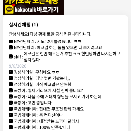
모기한테물림
:
정찰가보다 쌀수 없음
1
결혼안해
:
ㄹㅇ 팩트 ㅋㅋㅋㅋ
1
결혼안해
:
ㄹㅇ 팩트 ㅋㅋㅋㅋ
1
8/5/2026
실시간채팅
(1)
NY런던파리
:
다낭 에코걸 여기서 예약 가능한가요?
1
안녕하세요! 다낭 황제 로얄 공식 커뮤니티입니다.
3군
:
에코걸 좀 조심 하는게 좋음
1
NY런던파리
:
저도 많이 들었습니다 ㅋㅋ
1
NY런던파리
:
에코걸 하는 놈들 있으면 다 조지려고요
1
에코걸은 한번 해보는거 추천 ㅋㅋ 한번당하면 다시는하고
sklf
:
1
싶지 않다
8/6/2026
정상하의실
:
무섭네요 ㅎㅎ
1
정상하의실
:
다낭 몇번 가봤는데,,
1
정상하의실
:
아직 에코걸은 안해봄
1
국깡이
:
황제 가라오케 시설 진짜 좋나요?
1
국깡이
:
다음 주에 거래처 형님들 모시고 가야 하는데
1
국깡이
:
고민 중입니다
1
국밥왜케비싸
:
접대면 무조건 황제 가세요
1
국밥왜케비싸
:
룸 컨디션이나
1
국밥왜케비싸
:
대접받는 느낌이 달라서
1
국밥왜케비싸
:
100% 만족합니다
1