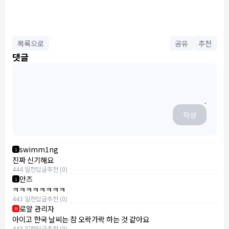
목록으로
공유
추천
댓글
작성
swimm1ng
1
진짜 신기해요
444 일전
답글
추천 (0)
안즈
1
ㅋㅋㅋㅋㅋㅋㅋㅋ
443 일전
답글
추천 (0)
로얄 관리자
M
아이고 한국 날씨는 참 오락가락 하는 것 같아요
443 일전
답글
추천 (0)