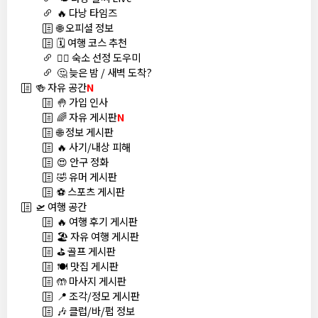
🔥 다낭 타임즈
🌐 오피셜 정보
🗓️ 여행 코스 추천
🏊‍♀️ 숙소 선정 도우미
🤔 늦은 밤 / 새벽 도착?
🍻 자유 공간
N
🤚 가입 인사
🌈 자유 게시판
N
🌐 정보 게시판
🔥 사기/내상 피해
😍 안구 정화
🤣 유머 게시판
⚽ 스포츠 게시판
🛫 여행 공간
🔥 여행 후기 게시판
🏖️ 자유 여행 게시판
⛳ 골프 게시판
🍽️ 맛집 게시판
🤲 마사지 게시판
📍 조각/정모 게시판
🎶 클럽/바/펍 정보