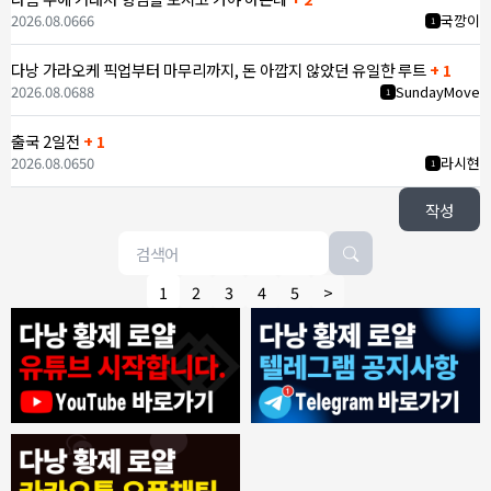
2026.08.06
66
국깡이
1
다낭 가라오케 픽업부터 마무리까지, 돈 아깝지 않았던 유일한 루트
+ 1
2026.08.06
88
SundayMove
1
출국 2일전
+ 1
2026.08.06
50
라시현
1
작성
1
2
3
4
5
>
8/4/2026
모기한테물림
:
여기도 문의해보면 바로 알려줌
1